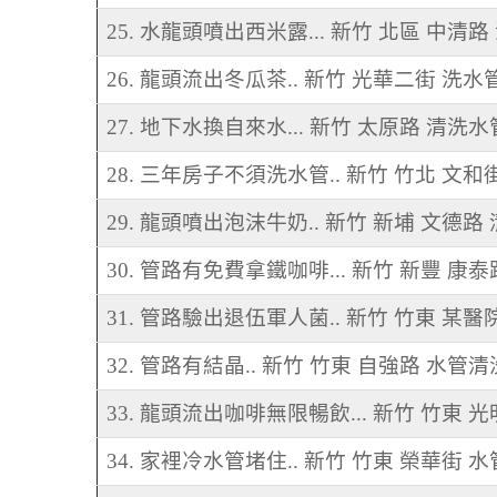
25. 水龍頭噴出西米露... 新竹 北區 中清路
26. 龍頭流出冬瓜茶.. 新竹 光華二街 洗水
27. 地下水換自來水... 新竹 太原路 清洗水
28. 三年房子不須洗水管.. 新竹 竹北 文和
29. 龍頭噴出泡沫牛奶.. 新竹 新埔 文德路
30. 管路有免費拿鐵咖啡... 新竹 新豐 康
31. 管路驗出退伍軍人菌.. 新竹 竹東 某醫
32. 管路有結晶.. 新竹 竹東 自強路 水管清
33. 龍頭流出咖啡無限暢飲... 新竹 竹東 
34. 家裡冷水管堵住.. 新竹 竹東 榮華街 