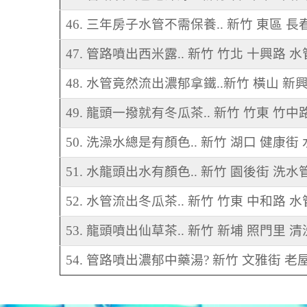
46. 三年房子水管不需保養.. 新竹 東區 長
47. 管路噴出西米露.. 新竹 竹北 十興路 
48. 水管竟然流出濃郁拿鐵..新竹 橫山 新
49. 龍頭一撥就有冬瓜茶.. 新竹 竹東 竹中
50. 洗澡水總是有顏色.. 新竹 湖口 健康街
51. 水龍頭出水有顏色.. 新竹 園後街 洗水
52. 水管流出冬瓜茶.. 新竹 竹東 中和路 
53. 龍頭噴出仙草茶.. 新竹 新埔 照門里 
54. 管路噴出濃郁中藥湯? 新竹 文雅街 老