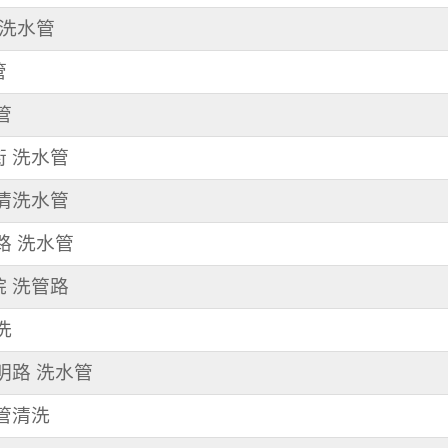
 洗水管
管
管
街 洗水管
 清洗水管
泰路 洗水管
院 洗管路
洗
光明路 洗水管
水管清洗