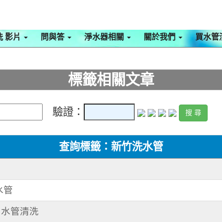
洗 影片
問與答
淨水器相關
關於我們
買水管
標籤相關文章
驗證：
查詢標籤：新竹洗水管
水管
路 水管清洗