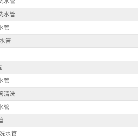
清洗水管
 洗水管
洗水管
洗水管
洗
洗水管
水管清洗
洗水管
管
清洗水管