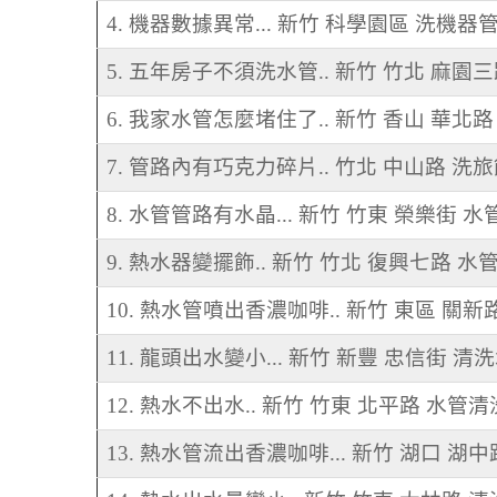
4. 機器數據異常... 新竹 科學園區 洗機器
5. 五年房子不須洗水管.. 新竹 竹北 麻園
6. 我家水管怎麼堵住了.. 新竹 香山 華北
7. 管路內有巧克力碎片.. 竹北 中山路 洗
8. 水管管路有水晶... 新竹 竹東 榮樂街 
9. 熱水器變擺飾.. 新竹 竹北 復興七路 水
10. 熱水管噴出香濃咖啡.. 新竹 東區 關新
11. 龍頭出水變小... 新竹 新豐 忠信街 清
12. 熱水不出水.. 新竹 竹東 北平路 水管清
13. 熱水管流出香濃咖啡... 新竹 湖口 湖