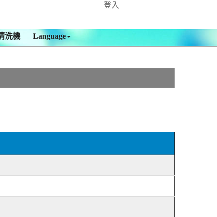
登入
清洗機
Language