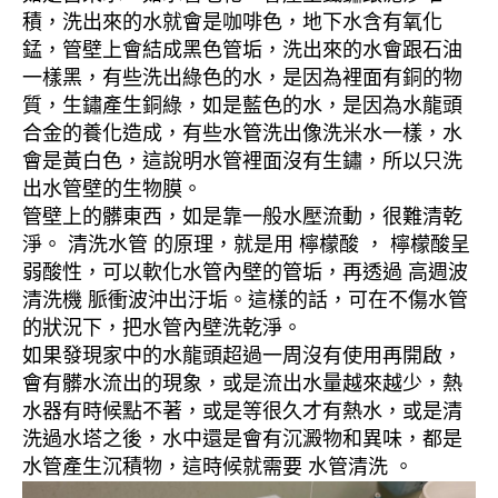
積，洗出來的水就會是咖啡色，地下水含有氧化
錳，管壁上會結成黑色管垢，洗出來的水會跟石油
一樣黑，有些洗出綠色的水，是因為裡面有銅的物
質，生鏽產生銅綠，如是藍色的水，是因為水龍頭
合金的養化造成，有些水管洗出像洗米水一樣，水
會是黃白色，這說明水管裡面沒有生鏽，所以只洗
出水管壁的生物膜。
管壁上的髒東西，如是靠一般水壓流動，很難清乾
淨。 清洗水管 的原理，就是用 檸檬酸 ， 檸檬酸呈
弱酸性，可以軟化水管內壁的管垢，再透過 高週波
清洗機 脈衝波沖出汙垢。這樣的話，可在不傷水管
的狀況下，把水管內壁洗乾淨。
如果發現家中的水龍頭超過一周沒有使用再開啟，
會有髒水流出的現象，或是流出水量越來越少，熱
水器有時候點不著，或是等很久才有熱水，或是清
洗過水塔之後，水中還是會有沉澱物和異味，都是
水管產生沉積物，這時候就需要 水管清洗 。