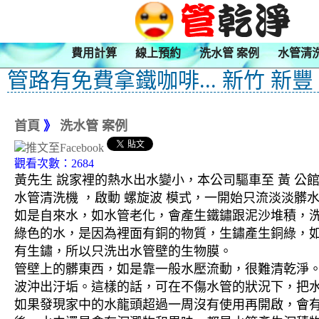
費用計算
線上預約
洗水管 案例
水管清
管路有免費拿鐵咖啡... 新竹 新豐
首頁
》
洗水管 案例
觀看次數：2684
黃先生 說家裡的熱水出水變小，本公司驅車至 黃 公館
水管清洗機 ，啟動 螺旋波 模式，一開始只流淡淡
如是自來水，如水管老化，會產生鐵鏽跟泥沙堆積，
綠色的水，是因為裡面有銅的物質，生鏽產生銅綠，
有生鏽，所以只洗出水管壁的生物膜。
管壁上的髒東西，如是靠一般水壓流動，很難清乾淨。 
波沖出汙垢。這樣的話，可在不傷水管的狀況下，把
如果發現家中的水龍頭超過一周沒有使用再開啟，會