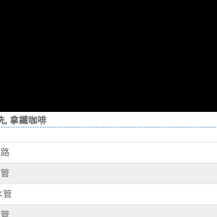
洗
,
拿鐵咖啡
管路
水管
水管
水管