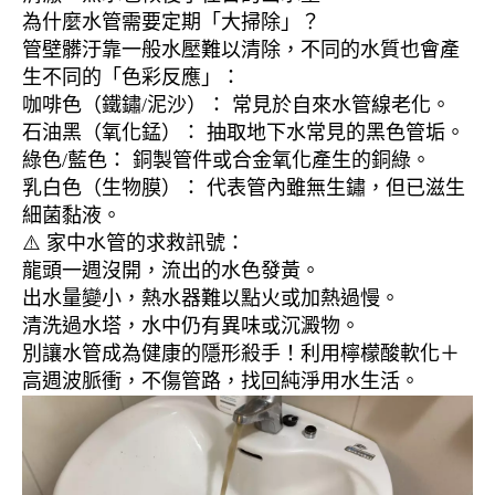
為什麼水管需要定期「大掃除」？
管壁髒汙靠一般水壓難以清除，不同的水質也會產
生不同的「色彩反應」：
咖啡色（鐵鏽/泥沙）： 常見於自來水管線老化。
石油黑（氧化錳）： 抽取地下水常見的黑色管垢。
綠色/藍色： 銅製管件或合金氧化產生的銅綠。
乳白色（生物膜）： 代表管內雖無生鏽，但已滋生
細菌黏液。
⚠️ 家中水管的求救訊號：
龍頭一週沒開，流出的水色發黃。
出水量變小，熱水器難以點火或加熱過慢。
清洗過水塔，水中仍有異味或沉澱物。
別讓水管成為健康的隱形殺手！利用檸檬酸軟化＋
高週波脈衝，不傷管路，找回純淨用水生活。