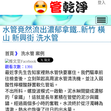
登入
水管竟然流出濃郁拿鐵..新竹 橫
山 新興街 洗水管
首頁
》
洗水管 案例
觀看次數：1391
最近李先生告知家裡熱水管快要塞住。我們驅車前
往檢查後，立刻架起高周波水管清洗機，並注入弱
酸性檸檬酸靜置軟化管垢。
不出所料，螺旋波模式一啟動，泥水瞬間變成濃郁
的「拿鐵」！這就是長年累積在管壁的泥沙與鐵
鏽。經過兩個多小時的奮戰，水流終於從汙濁轉為
清澈，熱水也恢復了往日的出水量。