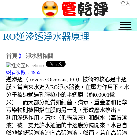
登入
RO逆滲透淨水器原理
首頁
》
淨水器相關
觀看次數：4955
逆滲透（Reverse Osmosis, RO）技術的核心是半透
膜。當自來水進入RO淨水器後，在壓力作用下，水
分子被迫通過孔徑極小的半透膜（約0.0001微
米），而大部分雜質如細菌、病毒、重金屬和化學
污染物則被阻擋在膜的另一側，形成廢水排出。
利用滲透作用，清水（低張溶液）和鹹水（高張溶
液）被一支允許水通過的半透膜分隔開來，水會自
然地從低張溶液流向高張溶液。然而，若在高張溶