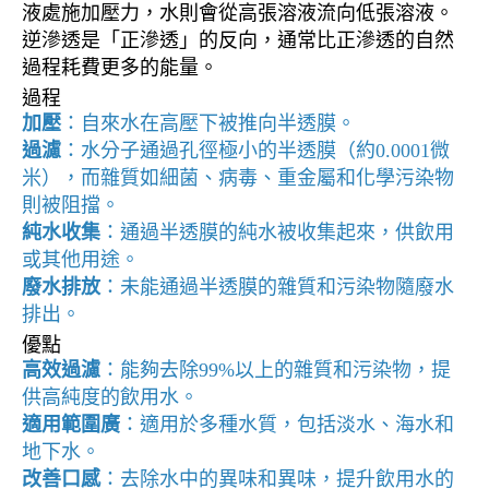
液處施加壓力，水則會從高張溶液流向低張溶液。
逆滲透是「正滲透」的反向，通常比正滲透的自然
過程耗費更多的能量。
過程
加壓
：自來水在高壓下被推向半透膜。
過濾
：水分子通過孔徑極小的半透膜（約0.0001微
米），而雜質如細菌、病毒、重金屬和化學污染物
則被阻擋。
純水收集
：通過半透膜的純水被收集起來，供飲用
或其他用途。
廢水排放
：未能通過半透膜的雜質和污染物隨廢水
排出。
優點
高效過濾
：能夠去除99%以上的雜質和污染物，提
供高純度的飲用水。
適用範圍廣
：適用於多種水質，包括淡水、海水和
地下水。
改善口感
：去除水中的異味和異味，提升飲用水的