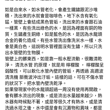
如是自來水，如水管老化，會產生鐵鏽跟泥沙堆
積，洗出來的水就會是咖啡色，地下水含有氧化
錳，管壁上會結成黑色管垢，洗出來的水會跟石油
一樣黑，有些洗出綠色的水，是因為裡面有銅的物
質，生鏽產生銅綠，如是藍色的水，是因為水龍頭
合金的養化造成，有些水管洗出像洗米水一樣，水
會是黃白色，這說明水管裡面沒有生鏽，所以只洗
出水管壁的生物膜。
管壁上的髒東西，如是靠一般水壓流動，很難清乾
淨。 清洗水管 的原理，就是用 檸檬酸 ， 檸檬酸呈
弱酸性，可以軟化水管內壁的管垢，再透過 高週波
清洗機 脈衝波沖出汙垢。這樣的話，可在不傷水管
的狀況下，把水管內壁洗乾淨。
如果發現家中的水龍頭超過一周沒有使用再開啟，
會有髒水流出的現象，或是流出水量越來越少，熱
水器有時候點不著，或是等很久才有熱水，或是清
洗過水塔之後，水中還是會有沉澱物和異味，都是