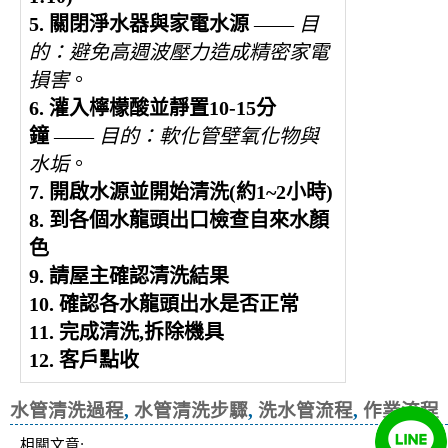
5. 關閉淨水器
與家電水源
——
目
的：避免高週波壓力造成精密家電
損害
。
6. 灌入檸檬酸並靜置10-15分
鐘
——
目的：軟化管壁氧化物與
水垢
。
7. 開啟水源並開始清洗(約1~2小時)
8. 到各個水龍頭出口檢查自來水顏
色
9. 請屋主確認清洗結果
10. 確認各水龍頭出水是否正常
11. 完成清洗,拆除機具
12. 客戶點收
水管清洗過程
,
水管清洗步驟
,
洗水管流程
,
作業流程
相關文章: