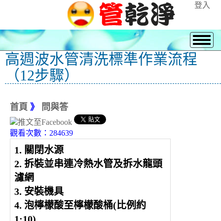
登入
高週波水管清洗標準作業流程
（12步驟）
首頁
》
問與答
觀看次數：284639
1. 關閉水源
2. 拆裝並串連冷熱水管及拆水龍頭
濾網
3. 安裝機具
4. 泡檸檬酸至檸檬酸桶(比例約
1:10)