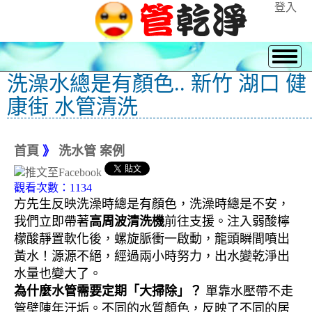
登入
洗澡水總是有顏色.. 新竹 湖口 健
康街 水管清洗
首頁
》
洗水管 案例
觀看次數：1134
方先生反映洗澡時總是有顏色，洗澡時總是不安，
我們立即帶著
高周波清洗機
前往支援。注入弱酸檸
檬酸靜置軟化後，螺旋脈衝一啟動，龍頭瞬間噴出
黃水！源源不絕，經過兩小時努力，出水變乾淨出
水量也變大了。
為什麼水管需要定期「大掃除」？
單靠水壓帶不走
管壁陳年汙垢。不同的水質顏色，反映了不同的居