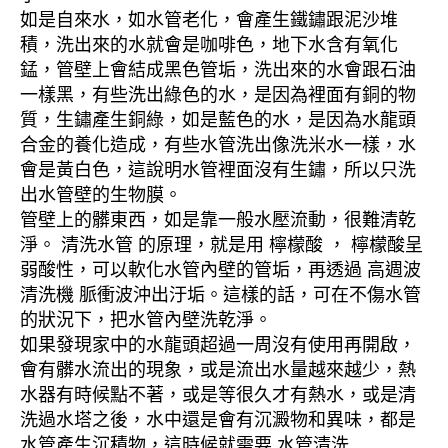
如是自來水，如水管老化，會產生鐵鏽跟泥沙堆
積，洗出來的水就會是咖啡色，地下水含有氧化
錳，管壁上會結成黑色管垢，洗出來的水會跟石油
一樣黑，有些洗出綠色的水，是因為裡面有銅的物
質，生鏽產生銅綠，如是藍色的水，是因為水龍頭
合金的養化造成，有些水管洗出像洗米水一樣，水
會是黃白色，這說明水管裡面沒有生鏽，所以只洗
出水管壁的生物膜。
管壁上的髒東西，如是靠一般水壓流動，很難清乾
淨。 清洗水管 的原理，就是用 檸檬酸 ， 檸檬酸呈
弱酸性，可以軟化水管內壁的管垢，再透過 高週波
清洗機 脈衝波沖出汙垢。這樣的話，可在不傷水管
的狀況下，把水管內壁洗乾淨。
如果發現家中的水龍頭超過一周沒有使用再開啟，
會有髒水流出的現象，或是流出水量越來越少，熱
水器有時候點不著，或是等很久才有熱水，或是清
洗過水塔之後，水中還是會有沉澱物和異味，都是
水管產生沉積物，這時候就需要 水管清洗