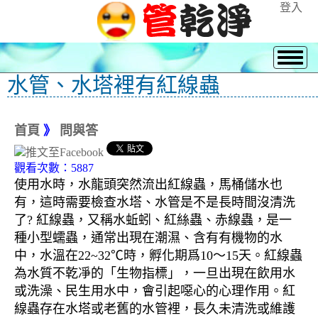
登入
水管、水塔裡有紅線蟲
首頁
》
問與答
觀看次數：5887
使用水時，水龍頭突然流出紅線蟲，馬桶儲水也
有，這時需要檢查水塔、水管是不是長時間沒清洗
了? 紅線蟲，又稱水蚯蚓、紅絲蟲、赤線蟲，是一
種小型蠕蟲，通常出現在潮濕、含有有機物的水
中，水溫在22~32℃時，孵化期爲10～15天。紅線蟲
為水質不乾凈的「生物指標」，一旦出現在飲用水
或洗澡、民生用水中，會引起噁心的心理作用。紅
線蟲存在水塔或老舊的水管裡，長久未清洗或維護