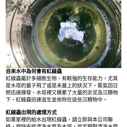
自來水中為何會有紅線蟲
紅線蟲屬於多細胞生物，有較強的生存能力，尤其
是水塔的蓋子飛了或是未蓋上的狀況下，氯氣因日
照迅速揮發，水塔裡又積累了大量的淤泥及沉積物
下，紅線蟲迅速滋生並依附在這些沉積物中。
紅線蟲出現的處理方式
如果家裡的給水出現紅線蟲，請立即與本公司聯
絡，趕快安排清洗水管及水塔，並定期對清洗水管