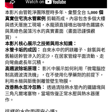
本影片由管乾淨團隊歷時多年、彙整全台
5,000 個
真實住宅洗水管案例
剪輯而成。內容包含多個大樓
與透天厝施工現場，水龍頭直接噴出咖啡色鐵鏽水
與黑綠色菌藻污水的真實畫面（畫面恐謹慎觀
賞）。
本影片核心展示之技術與用水知識：
水管卡垢的成因：
自來水中的鈣鎂離子、餘氯與老
舊輸送幹管滲入的泥沙，在居家管線平面流動、走
向彎曲處長年沉積。
高週波除垢原理：
影片中展示如何利用「微電腦控
制高週波清洗機」，在不使用化學藥劑的前提下，
利用水槌與脈衝剝離管壁生物膜。
改善熱水忽冷忽熱：
透過清除熱水管內的鐵鏽塊與
三角凡爾堵塞物，當場恢復正常水壓與熱水器運
作。
這樣的水你用得安心嗎?