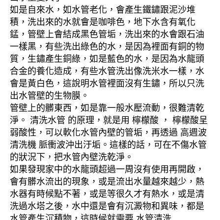
如是自來水，如水管老化，會產生鐵鏽跟泥沙堆
積，洗出來的水就會是咖啡色，地下水含有氧化
錳，管壁上會結成黑色管垢，洗出來的水會跟石油
一樣黑，有些洗出綠色的水，是因為裡面有銅的物
質，生鏽產生銅綠，如是藍色的水，是因為水龍頭
合金的養化造成，有些水管洗出像洗米水一樣，水
會是黃白色，這說明水管裡面沒有生鏽，所以只洗
出水管壁的生物膜。
管壁上的髒東西，如是靠一般水壓流動，很難清乾
淨。 清洗水管 的原理，就是用 檸檬酸 ， 檸檬酸呈
弱酸性，可以軟化水管內壁的管垢，再透過 高週波
清洗機 脈衝波沖出汙垢。這樣的話，可在不傷水管
的狀況下，把水管內壁洗乾淨。
如果發現家中的水龍頭超過一周沒有使用再開啟，
會有髒水流出的現象，或是流出水量越來越少，熱
水器有時候點不著，或是等很久才有熱水，或是清
洗過水塔之後，水中還是會有沉澱物和異味，都是
水管產生沉積物，這時候就需要 水管清洗