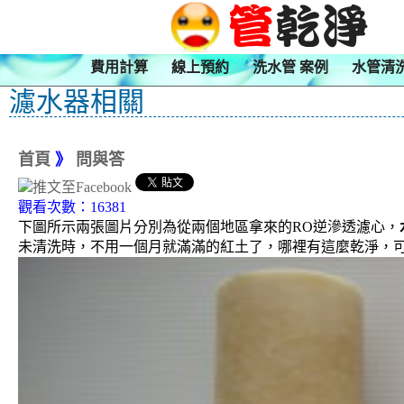
費用計算
線上預約
洗水管 案例
水管清
濾水器相關
首頁
》
問與答
觀看次數：16381
下圖所示兩張圖片分別為從兩個地區拿來的RO逆滲透濾心，
未清洗時，不用一個月就滿滿的紅土了，哪裡有這麼乾淨，