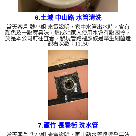
6.
土城 中山路 水管清洗
當天客戶 魏小姐 來電說明，家中水管出水時，會有
顏色及一點腐臭味，造成她家人使用水會有點困擾，
於是本公司前往查看，發現管路裡應該是孳生細菌造
觀看次數：11150
成，本公司架起 水管清洗機 ，開始 洗水管 ，管路水
龍頭持續噴出綠水，如下影片圖片，客戶見了也驚訝
不已，清管路 花了約兩個多小時，最後管路中的異
物及臭味終於洗乾淨，客戶終於可以正常用水了。
清洗水管, 水管清洗, 洗水管, 熱水管堵塞, 熱水忽冷忽
熱 ...
7.
蘆竹 長春街 洗水管
當天客戶 洪小姐 來電說明，家中熱水管路幾乎無法