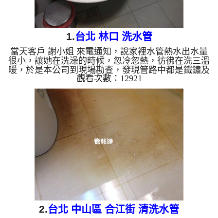
1.
台北 林口 洗水管
當天客戶 謝小姐 來電通知，說家裡水管熱水出水量
很小，讓她在洗澡的時候，忽冷忽熱，彷彿在洗三溫
暖，於是本公司到現場勘查，發現管路中都是鐵鏽及
觀看次數：12921
淤泥，導致水無法正常經過，本公司便安裝 水管清
洗機 ，及 洗水管 ，水龍頭持續流出黃水及鏽水，如
影片圖片，謝小姐看到驚了一下，清洗 花了兩個小
時，管路中的鐵鏽及淤泥處理掉後，水管管路能正常
出水，謝小姐 終於能舒服的洗澡了。 清洗水管, 水管
清洗, 洗水管, 熱水管堵塞, 熱水忽冷忽熱 ...
2.
台北 中山區 合江街 清洗水管