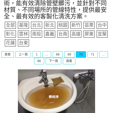
術，能有效清除管壁髒污，並針對不同
材質、不同場所的管線特性，提供最安
全、最有效的客製化清洗方案。
全部
基隆
台北
新北
桃園
新竹
苗栗
台中
彰化
雲林
南投
嘉義
台南
高雄
屏東
宜蘭
花蓮
台東
頁首
上一頁
1
...
68
69
70
71
...
88
下一頁
頁尾