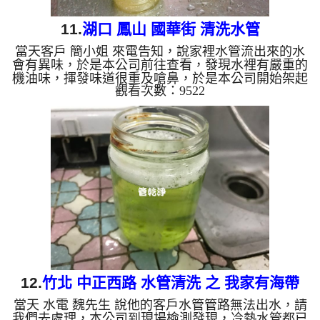
11.
湖口 鳳山 國華街 清洗水管
當天客戶 簡小姐 來電告知，說家裡水管流出來的水
會有異味，於是本公司前往查看，發現水裡有嚴重的
機油味，揮發味道很重及嗆鼻，於是本公司開始架起
觀看次數：9522
水管清洗機 ，開始 洗水管 ，管路水龍頭一直噴出黃
水及鏽水，水上面還有一層油，如下圖片， 洗了兩
個多小時，最後管路中的異味終於沒有了，客戶終於
不用忍受有味道的水了。 清洗水管,水管清洗, 洗水
管, 熱水管堵塞, 熱水忽冷忽熱 ...
12.
竹北 中正西路 水管清洗 之 我家有海帶
當天 水電 魏先生 說他的客戶水管管路無法出水，請
我們去處理，本公司到現場檢測發現，冷熱水管都已