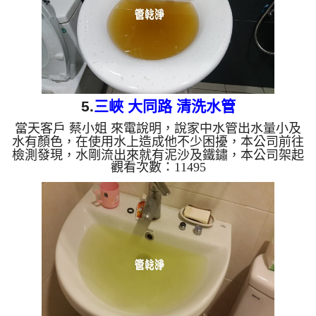
5.
三峽 大同路 清洗水管
當天客戶 蔡小姐 來電說明，說家中水管出水量小及
水有顏色，在使用水上造成他不少困擾，本公司前往
檢測發現，水剛流出來就有泥沙及鐵鏽，本公司架起
觀看次數：11495
水管清洗機 ，開始 洗水管 ，冷水管路水龍頭一直噴
出黃水，如下影片圖片，客戶邊看就邊驚嘆，清管路
花了約兩個多小時，管路中的異物於洗乾淨，水量也
變大了，客戶終於可以正常用水。 清洗水管, 水管
清洗, 洗水管, 熱水管堵塞, 熱水忽冷忽熱 ...