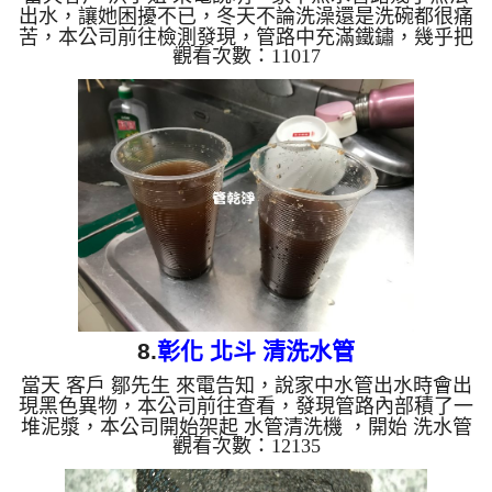
出水，讓她困擾不已，冬天不論洗澡還是洗碗都很痛
苦，本公司前往檢測發現，管路中充滿鐵鏽，幾乎把
觀看次數：11017
水管都堵住，本公司開始架起 水管清洗機 ，開始 洗
水管 ，管路水龍頭一直噴出泥水，如下影片圖片，
清管路幾度堵住水管，於是改用特殊工法來處理，花
了約兩個多小時，最後管路中的鐵鏽終於洗乾淨，客
戶終於可以正常洗澡洗碗了。 清洗水管, 水管清
洗, 洗水管, 熱水管堵塞, 熱水忽冷忽熱 ...
8.
彰化 北斗 清洗水管
當天 客戶 鄒先生 來電告知，說家中水管出水時會出
現黑色異物，本公司前往查看，發現管路內部積了一
堆泥漿，本公司開始架起 水管清洗機 ，開始 洗水管
觀看次數：12135
，管路水龍頭一直噴出泥水，如下影片，花了約兩個
多小時，最後管路中的管垢終於洗乾淨，客戶終於可
以安心用水了。 清洗水管, 水管清洗, 洗水管, 熱水管