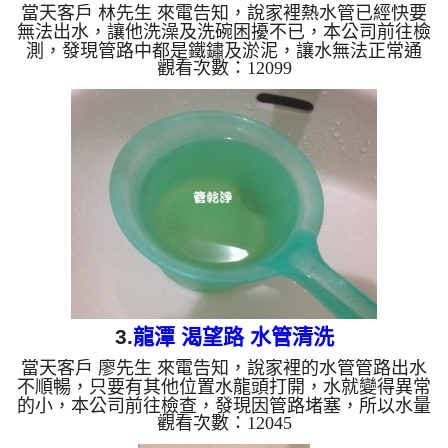
當天客戶 林先生 來電告知，說家裡熱水管已經快要
無法出水，讓他洗澡及洗碗困擾不已，本公司前往檢
測，發現管路中都是鐵鏽及淤泥，讓水無法正常通
觀看次數：12099
過，本公司開始安裝 水管清洗機 ，並 洗水管 ，水管
水龍頭一直噴出淤泥及鐵鏽水，如下影片圖片，林先
生看到傻眼，管路清洗 花了三個小時，管路中的鐵
鏽及淤泥清出來後，水管管路正常出水，林先生 終
於能洗澡及洗碗了。 清洗水管, 水管清洗, 洗水管, 熱
水管堵塞, 熱水忽冷忽熱 ...
3.
龍潭 渴望路 水管清洗
當天客戶 廖先生 來電告知，說家裡的水管管路出水
不順暢，只要有其他位置水龍頭打開，水就變得異常
的小，本公司前往檢查，發現因管路堵塞，所以水量
觀看次數：12045
小，本公司安裝 水管清洗機 ，開始 洗水管 ，水管管
路水龍頭一直噴出黃水及藍綠水，如下影片，廖先生