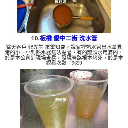
10.
板橋 僑中二街 洗水管
當天客戶 韓先生 來電知會，說家裡熱水管出水量異
常的小，小到熱水器無法點著，有的龍頭水用滴的，
於是本公司到現場查看，發現管路根本堵死，於是本
觀看次數：9659
公司開始架起 水管清洗機 ，開始 洗水管 ，管路水龍
頭一直噴出黃水及鏽水，如下圖片， 但沒多久又堵
住，本公司改用特殊工法來洗管路，洗了約兩個多小
時，最後管路中的鏽水終於沒有了，熱水器出水也正
常了。 清洗水管,水管清洗, 洗水管, 熱水管堵塞, 熱水
忽冷忽熱 ...