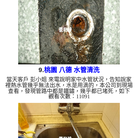
堵塞, 熱水忽冷忽熱 ...
9.
桃園 八德 水管清洗
當天客戶 彭小姐 來電說明家中水管狀況，告知說家
裡熱水管幾乎無法出水，水是用滴的，本公司到現場
查看，發現管路中都是鐵鏽，幾乎都已堵死，如下
觀看次數：11091
圖，於是本公司開始架起 水管清洗機 ，開始 洗水管
，管路水龍頭一直噴出鏽水及綠水，如下影片， 才
洗沒多久就堵住，本公司採用特殊工法來處理，花了
約兩個多小時，最後管路中的鐵鏽終於清乾淨，熱水
管回復往常狀態，熱水器也能正常使用了。 清洗水
管, 水管清洗, 洗水管, 熱水管堵塞, 熱水忽冷忽熱 ...