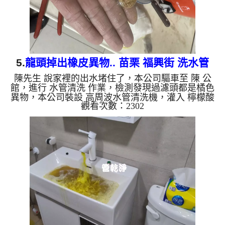
5.
龍頭掉出橡皮異物.. 苗栗 福興街 洗水管
陳先生 說家裡的出水堵住了，本公司驅車至 陳 公
館，進行 水管清洗 作業，檢測發現過濾頭都是橘色
異物，本公司裝設 高周波水管清洗機，灌入 檸檬酸
觀看次數：2302
至水管，等了約15分，開啟 水管清洗機 ，啟動 螺旋
波 模式，一開始就流出髒水，還掉出橡皮異物，兩
個多小時後，出水量恢復了。 如是自來水，如水管
老化，會產生鐵鏽跟泥沙堆積，洗出來的水就會是咖
啡色，地下水含有氧化錳，管壁上會結成黑色管垢，
洗出來的水會跟石油一樣黑，有些洗出綠色的水，是
因為裡面有銅的物質，生鏽產生銅綠，如是藍色的
水，是因為水龍頭合金的...