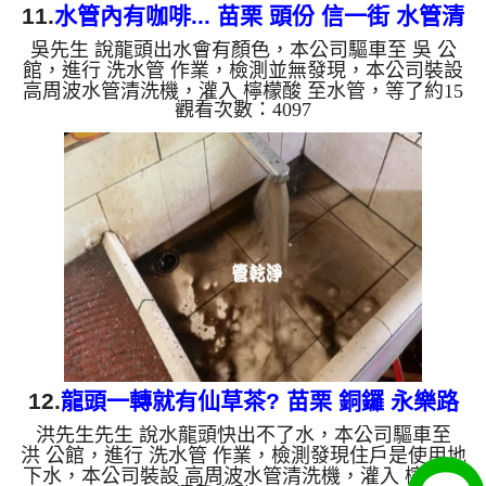
11.
水管內有咖啡... 苗栗 頭份 信一街 水管清
吳先生 說龍頭出水會有顏色，本公司驅車至 吳 公
洗
館，進行 洗水管 作業，檢測並無發現，本公司裝設
高周波水管清洗機，灌入 檸檬酸 至水管，等了約15
觀看次數：4097
分，開啟 水管清洗機 ，啟動 螺旋波 模式，一洗就流
出髒水，突然變成棕色，跟咖啡一樣，二個多小時
後，出水變乾淨出水量變大了。 如是自來水，如水
管老化，會產生鐵鏽跟泥沙堆積，洗出來的水就會是
咖啡色，地下水含有氧化錳，管壁上會結成黑色管
垢，洗出來的水會跟石油一樣黑，有些洗出綠色的
水，是因為裡面有銅的物質，生鏽產生銅綠，如是藍
色的水，是因為水龍頭合金...
12.
龍頭一轉就有仙草茶? 苗栗 銅鑼 永樂路
洪先生先生 說水龍頭快出不了水，本公司驅車至
水管清洗
洪 公館，進行 洗水管 作業，檢測發現住戶是使用地
下水，本公司裝設 高周波水管清洗機，灌入 檸檬酸