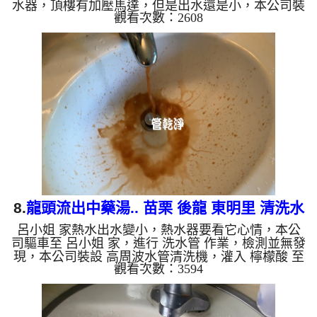
水器，頂樓有加壓馬達，但是出水還是小，本公司裝
觀看次數：2608
設 高周波水管清洗機，灌入 檸檬酸 至水管，等了約
15分，開啟 水管清洗機 ，啟動 螺旋波 模式，剛開始
流出髒水，顏色越來越深，源源不絕，兩個多小時
後，熱水出水量恢復正常了。 如是自來水，如水管
老化，會產生鐵鏽跟泥沙堆積，洗出來的水就會是咖
啡色，地下水含有氧化錳，管壁上會結成黑色管垢，
洗出來的水會跟石油一樣黑，有些洗出綠色的水，是
因為裡面有銅的物質，...
8.
龍頭流出中藥湯.. 苗栗 後龍 東明里 清洗水
呂小姐 家熱水出水變小，熱水器要看它心情，本公
管
司驅車至 呂小姐 家，進行 洗水管 作業，檢測並無發
現，本公司裝設 高周波水管清洗機，灌入 檸檬酸 至
觀看次數：3594
水管，等了約15分，開啟 水管清洗機 ，啟動 螺旋
波 模式，一洗水管就流出髒水，就像是中藥湯，二
個多小時後，熱水出水量恢復熱水器也正常了。 如
是自來水，如水管老化，會產生鐵鏽跟泥沙堆積，洗