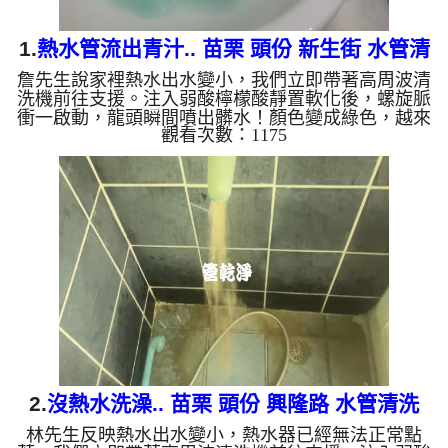
1.
熱水管流出青汁.. 苗栗 頭份 新生街 水管清
詹先生說家裡熱水出水變小，我們立即帶著高周波清
洗
洗機前往支援。注入弱酸檸檬酸靜置軟化後，螺旋脈
衝一啟動，龍頭瞬間噴出髒水！顏色變成綠色，越來
觀看次數：1175
越深，看起來像是青汁拿鐵，兩個多小時後，出水變
乾淨熱水出水量也恢復了。 為什麼水管需要定期
「大掃除」？ 單靠水壓帶不走管壁陳年汙垢。不同
的水質顏色，反映了不同的居家隱患： 棕色（鐵
鏽）： 管線老化徵兆。 黑色（氧化錳）： 常見於地
下水源。 綠色（銅綠）： 銅合金接頭氧化。 乳白
（生物膜）：...
2.
沒熱水洗澡.. 苗栗 頭份 興隆路 水管清洗
林先生反映熱水出水變小，熱水器已經無法正常點