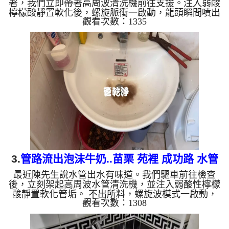
著，我們立即帶著高周波清洗機前往支援。注入弱酸
檸檬酸靜置軟化後，螺旋脈衝一啟動，龍頭瞬間噴出
觀看次數：1335
鐵銹水！經過兩小時努力，熱水出水量終於恢復清澈
與強勁，。 為什麼水管需要定期「大掃除」？ 單靠
水壓帶不走管壁陳年汙垢。不同的水質顏色，反映了
不同的居家隱患： 棕色（鐵鏽）： 管線老化徵兆。
黑色（氧化錳）： 常見於地下水源。 綠色（銅
綠）： 銅合金接頭氧化。 乳白（生物膜）： 細菌黏
液滋生的...
3.
管路流出泡沫牛奶..苗栗 苑裡 成功路 水管
最近陳先生說水管出水有味道。我們驅車前往檢查
清洗
後，立刻架起高周波水管清洗機，並注入弱酸性檸檬
酸靜置軟化管垢。 不出所料，螺旋波模式一啟動，
觀看次數：1308
就噴出一顆顆異物，髒水瞬間變成的「泡沫牛奶」！
這就是長年累積在管壁的泥沙與鐵鏽。經過兩個小時
的努力，水終於轉為乾淨，出水量也變大了。 為什