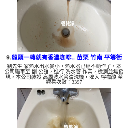
出來的水就會是咖啡色，地下水含有氧化錳，管壁上
會結成黑色管垢，洗出來的水會跟石油一樣黑，有些
洗出綠色的水，是因為裡面有銅的物質，生鏽產生銅
綠，如是藍色的水，是...
9.
龍頭一轉就有香濃咖啡.. 苗栗 竹南 平等街
劉先生 家熱水出水變小，熱水器已經不動作了，本
洗水管
公司驅車至 劉 公館，進行 洗水管 作業，檢測並無發
現，本公司裝設 高周波水管清洗機，灌入 檸檬酸 至
觀看次數：3397
水管，等了約15分，開啟 水管清洗機 ，啟動 螺旋
波 模式，一洗水管就流出髒水，突然出現咖啡，二
個多小時後，熱水出水量恢復熱水器也正常了。 如
是自來水，如水管老化，會產生鐵鏽跟泥沙堆積，洗
出來的水就會是咖啡色，地下水含有氧化錳，管壁上
會結成黑色管垢，洗出來的水會跟石油一樣黑，有些
洗出綠色的水，是因為裡面有銅的物質，生鏽產生銅
綠，如是藍色的水，是...