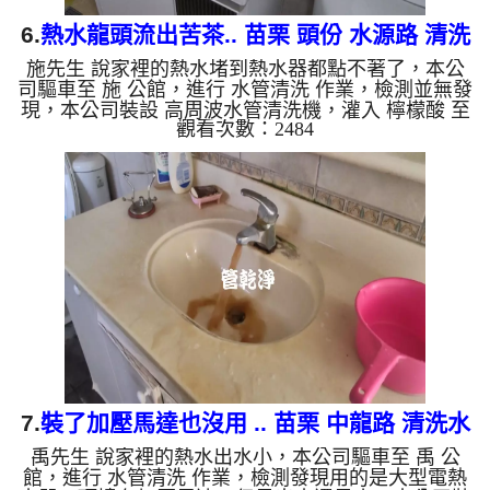
6.
熱水龍頭流出苦茶.. 苗栗 頭份 水源路 清洗
施先生 說家裡的熱水堵到熱水器都點不著了，本公
水管
司驅車至 施 公館，進行 水管清洗 作業，檢測並無發
現，本公司裝設 高周波水管清洗機，灌入 檸檬酸 至
觀看次數：2484
水管，等了約15分，開啟 水管清洗機 ，啟動 螺旋
波 模式，一開始就流出鮮豔髒水，顏色越來越深，
最後變成了苦茶，兩個多小時後，熱水出水量恢復
了。 如是自來水，如水管老化，會產生鐵鏽跟泥沙
堆積，洗出來的水就會是咖啡色，地下水含有氧化
錳，管壁上會結成黑色管垢，洗出來的水會跟石油一
樣黑，有些洗出綠色的水，是因為裡面有銅的物質，
生鏽產生銅綠，如是藍色的...
7.
裝了加壓馬達也沒用 .. 苗栗 中龍路 清洗水
禹先生 說家裡的熱水出水小，本公司驅車至 禹 公
管
館，進行 水管清洗 作業，檢測發現用的是大型電熱