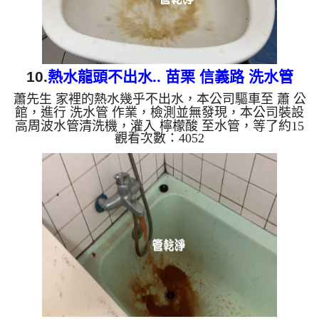
10.
熱水龍頭不出水.. 苗栗 信義路 洗水管
蕭先生 家裡的熱水幾乎不出水，本公司驅車至 蕭 公
館，進行 洗水管 作業，檢測並無發現，本公司裝設
高周波水管清洗機，灌入 檸檬酸 至水管，等了約15
觀看次數：4052
分，開啟 水管清洗機 ，啟動 螺旋波 模式，一洗就流
出髒水，越來越髒，二個多小時後，熱水出水量恢復
正常了。 如是自來水，如水管老化，會產生鐵鏽跟
泥沙堆積，洗出來的水就會是咖啡色，地下水含有氧
化錳，管壁上會結成黑色管垢，洗出來的水會跟石油
一樣黑，有些洗出綠色的水，是因為裡面有銅的物
質，生鏽產生銅綠，如是藍色的水，是因為水龍頭合
金的養化造成，有些...