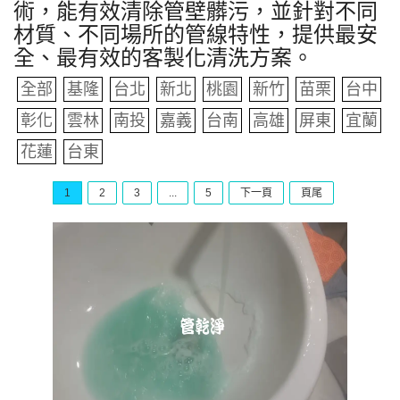
術，能有效清除管壁髒污，並針對不同
材質、不同場所的管線特性，提供最安
全、最有效的客製化清洗方案。
全部
基隆
台北
新北
桃園
新竹
苗栗
台中
彰化
雲林
南投
嘉義
台南
高雄
屏東
宜蘭
花蓮
台東
1
2
3
...
5
下一頁
頁尾