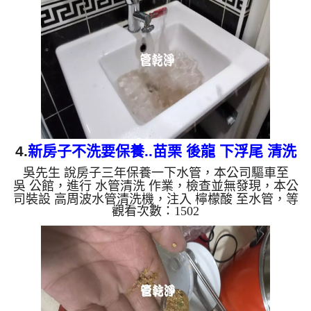
麼水管需要定期「大掃除」？ 管壁髒汙靠一般水壓
難以清除，不同的水質也會產生不同的「色彩反
應」： 咖啡色（鐵鏽/泥沙）： 常見於自來水管線老
化。 石油黑（氧化錳）： 抽取地下水常見的黑色管
垢。 ...
4.
新房子不洗要保養..苗栗 後龍 下浮尾 清洗
吳先生 說房子三年保養一下水管，本公司驅車至
水管
吳 公館，進行 水管清洗 作業，檢查並無發現，本公
司裝設 高周波水管清洗機，注入 檸檬酸 至水管，等
觀看次數：1502
了約15分，開啟 水管清洗機 ，啟動 螺旋波 模式，一
洗水管就流出白色泡沫水，突然噴出不少異物，兩個
多小時後，出水變乾淨出水量也變大了。 如是自來
水，如水管老化，會產生鐵鏽跟泥沙堆積，洗出來的
水就會是咖啡色，地下水含有氧化錳，管壁上會結成
黑色管垢，洗出來的水會跟石油一樣黑，有些洗出綠
色的水，是因為裡面有銅的物質，生鏽產生銅綠，如
是藍色的水，是因為...