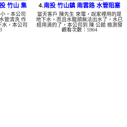
投 竹山 集
4.
南投 竹山鎮 南雲路 水管阻塞
變小，本公司
當天客戶 陳先生 來電，說家裡用的是
洗
 水管清洗 作
地下水，而且水龍頭無法出水了，水已
下水，本公司
經用滴的了，本公司到 陳 公館 檢測發
3
觀看次數：5904
注入 檸檬酸
現，挖哩勒 這個過濾頭都發霉了，嚇
啟 水管清洗
死寶寶了，如下圖，本公司趕緊架設
一洗水管就流
管路清洗機 ，開始 清洗水管 ，黃水鐵
是青草茶，源
鏽水從水龍頭流出，有很多一塊塊髒東
出水量恢復正
西，從水龍頭不斷的冒出來，如下圖及
水管老化，會
影片，客戶 陳先生 看到都覺得不可思
出來的水就會
議，清洗過程好幾次水管堵住，本公司
化錳，管壁上
改用特殊洗水管工法， 水管清洗 約兩
的水會跟石油
個小時後，沒有髒東西掉出來，出水也
水，是因為裡
正常了，陳先生 總算能正水了。 清
銅綠，如是藍
洗水管, 水...