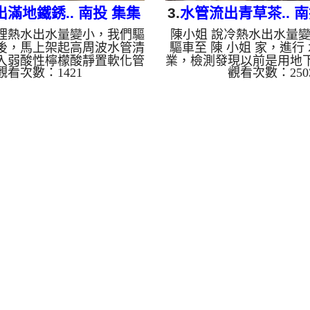
滿地鐵銹.. 南投 集集
3.
水管流出青草茶.. 南
裡熱水出水量變小，我們驅
陳小姐 說冷熱水出水量
水路 水管清洗
山路 水管清
後，馬上架起高周波水管清
驅車至 陳 小姐 家，進行
入弱酸性檸檬酸靜置軟化管
業，檢測發現以前是用地
觀看次數：1421
觀看次數：250
所料，螺旋波模式一啟動，
裝設 高周波水管清洗機，
噴出髒水，一下變成「鐵鏽
至水管，等了約15分，開
會兒就滿地是鐵銹！這就是
機 ，啟動 螺旋波 模式，
管壁的泥沙與鐵鏽。經過兩
出黑色髒水，看起來就像
鬥，出水變乾淨熱水出水量
源不絕，三個多小時後，
 為什麼水管需要定期「大
常了。 如是自來水，如
管壁髒汙靠一般水壓難以清
產生鐵鏽跟泥沙堆積，洗
水質也會產生不同的「色彩
是咖啡色，地下水含有氧
咖啡色（鐵鏽/泥沙）： 常見
會結成黑色管垢，洗出來
管線老化。 石油黑（氧化
一樣黑，有些洗出綠色的
抽取地下水常見的黑色...
面有銅的物質，生鏽產生
色...