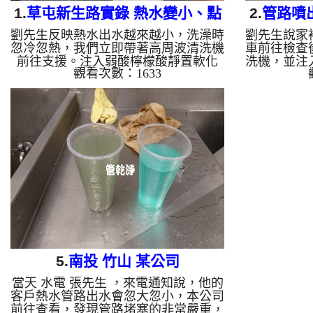
1.
草屯新生路實錄 熱水變小、點
2.
管路噴出
劉先生反映熱水出水越來越小，洗澡時
劉先生說家
不著火？水管裡全是 陳年鐵鏽
明
忽冷忽熱，我們立即帶著高周波清洗機
車前往檢查
前往支援。注入弱酸檸檬酸靜置軟化
洗機，並注
觀看次數：1633
後，螺旋脈衝一啟動，龍頭瞬間噴出黃
垢。 不出
水！顏色越來越深，經過兩小時努力，
管路瞬間
熱水出水量終於恢復。 為什麼水管需
水」，不一
要定期「大掃除」？ 單靠水壓帶不走
長年累積在
管壁陳年汙垢。不同的水質顏色，反映
個小時的奮
了不同的居家隱患： 棕色（鐵
也恢復了。
鏽）： 管線老化徵兆。 黑色（氧化
掃除」？ 
錳）： 常見於地下水源。 綠色（銅
除，不同的
綠）： 銅合金接頭氧化。 乳白（生物
反應」： 
膜）： 細菌黏液滋生的警訊...
於自來水
錳）： 
5.
南投 竹山 某公司
當天 水電 張先生 ，來電通知說，他的
客戶熱水管路出水會忽大忽小，本公司
前往查看，發現管路堵塞的非常嚴重，