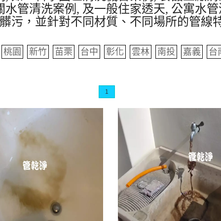
水管清洗案例, 及一般住家透天, 公寓水管
髒污，並針對不同材質、不同場所的管線
桃園
新竹
苗栗
台中
彰化
雲林
南投
嘉義
台
1