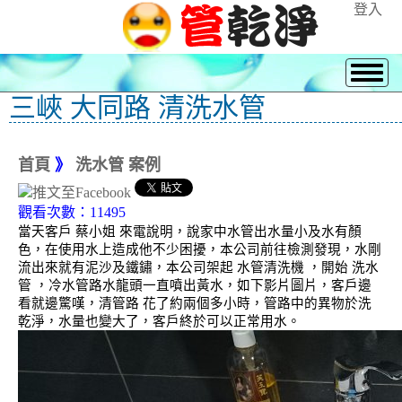
登入
三峽 大同路 清洗水管
首頁
》
洗水管 案例
觀看次數：11495
當天客戶 蔡小姐 來電說明，說家中水管出水量小及水有顏
色，在使用水上造成他不少困擾，本公司前往檢測發現，水剛
流出來就有泥沙及鐵鏽，本公司架起 水管清洗機 ，開始 洗水
管 ，冷水管路水龍頭一直噴出黃水，如下影片圖片，客戶邊
看就邊驚嘆，清管路 花了約兩個多小時，管路中的異物於洗
乾淨，水量也變大了，客戶終於可以正常用水。