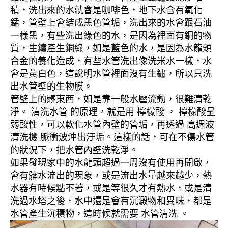
積，洗出來的水就會是咖啡色，地下水含有氧化
錳，管壁上會結成黑色管垢，洗出來的水會跟石油
一樣黑，有些洗出綠色的水，是因為裡面有銅的物
質，生鏽產生銅綠，如是藍色的水，是因為水龍頭
合金的養化造成，有些水管洗出像洗米水一樣，水
會是黃白色，這說明水管裡面沒有生鏽，所以只洗
出水管壁的生物膜。
管壁上的髒東西，如是靠一般水壓流動，很難清乾
淨。 清洗水管 的原理，就是用 檸檬酸 ， 檸檬酸呈
弱酸性，可以軟化水管內壁的管垢，再透過 高週波
清洗機 脈衝波沖出汙垢。這樣的話，可在不傷水管
的狀況下，把水管內壁洗乾淨。
如果發現家中的水龍頭超過一周沒有使用再開啟，
會有髒水流出的現象，或是流出水量越來越少，熱
水器有時候點不著，或是等很久才有熱水，或是清
洗過水塔之後，水中還是會有沉澱物和異味，都是
水管產生沉積物，這時候就需要 水管清洗 。