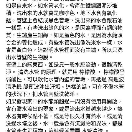
如是自來水，如水管老化，會產生鐵鏽跟泥沙堆
積，洗出來的水就會是咖啡色，地下水含有氧化
錳，管壁上會結成黑色管垢，洗出來的水會跟石油
一樣黑，有些洗出綠色的水，是因為裡面有銅的物
質，生鏽產生銅綠，如是藍色的水，是因為水龍頭
合金的養化造成，有些水管洗出像洗米水一樣，水
會是黃白色，這說明水管裡面沒有生鏽，所以只洗
出水管壁的生物膜。
管壁上的髒東西，如是靠一般水壓流動，很難清乾
淨。 清洗水管 的原理，就是用 檸檬酸 ， 檸檬酸呈
弱酸性，可以軟化水管內壁的管垢，再透過 高週波
清洗機 脈衝波沖出汙垢。這樣的話，可在不傷水管
的狀況下，把水管內壁洗乾淨。
如果發現家中的水龍頭超過一周沒有使用再開啟，
會有髒水流出的現象，或是流出水量越來越少，熱
水器有時候點不著，或是等很久才有熱水，或是清
洗過水塔之後，水中還是會有沉澱物和異味，都是
水管產生沉積物，這時候就需要 水管清洗 。