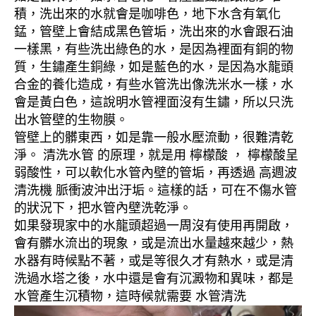
積，洗出來的水就會是咖啡色，地下水含有氧化
錳，管壁上會結成黑色管垢，洗出來的水會跟石油
一樣黑，有些洗出綠色的水，是因為裡面有銅的物
質，生鏽產生銅綠，如是藍色的水，是因為水龍頭
合金的養化造成，有些水管洗出像洗米水一樣，水
會是黃白色，這說明水管裡面沒有生鏽，所以只洗
出水管壁的生物膜。
管壁上的髒東西，如是靠一般水壓流動，很難清乾
淨。 清洗水管 的原理，就是用 檸檬酸 ， 檸檬酸呈
弱酸性，可以軟化水管內壁的管垢，再透過 高週波
清洗機 脈衝波沖出汙垢。這樣的話，可在不傷水管
的狀況下，把水管內壁洗乾淨。
如果發現家中的水龍頭超過一周沒有使用再開啟，
會有髒水流出的現象，或是流出水量越來越少，熱
水器有時候點不著，或是等很久才有熱水，或是清
洗過水塔之後，水中還是會有沉澱物和異味，都是
水管產生沉積物，這時候就需要 水管清洗