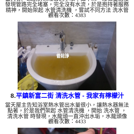
發現管路完全堵塞，完全沒有水流，於是抱持著服務
精神，開始架起 水管清洗機 ，嘗試不同方法 洗水管
觀看次數：4383
，沒想到試了幾次後，發現露出契機，雖然水流很小
但管路出水了，於是開始 清洗水管 ，但過程水管還
是經常塞住， 水管清洗 約兩個小時過後，終於幫屋
主解決問題。 清洗水管 水管清洗 洗水管 熱水管堵塞
熱水忽冷忽熱 ...
8.
平鎮新富二街 清洗水管 - 我家有檸檬汁
當天屋主告知浴室熱水管出水量很小，讓熱水器無法
點著，於是我們架起 水管清洗機 ，開始 洗水管 ，
清洗水管 時發現，水龍頭一直沖出水垢，水龍頭像
觀看次數：4433
是裝了飲料店的可樂桶，一直出現黃色檸檬汁， 水
管清洗 約兩小時，終於把浴室熱水水量問題處理完
成。 清洗水管 水管清洗 洗水管 熱水管堵塞 熱水忽