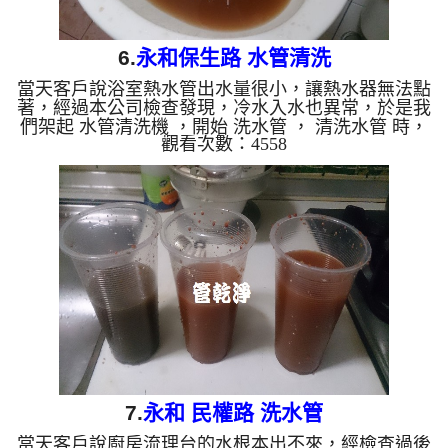
6.
永和保生路 水管清洗
當天客戶說浴室熱水管出水量很小，讓熱水器無法點
著，經過本公司檢查發現，冷水入水也異常，於是我
們架起 水管清洗機 ，開始 洗水管 ， 清洗水管 時，
觀看次數：4558
水龍頭沖出相當多的咖啡，過程好幾次 水管堵塞 ，
讓我們心情大受打擊， 水管清洗 約兩小時，終於讓
浴室熱水水量能讓熱水器正常點起來。 清洗水管 水
管清洗 洗水管 熱水管堵塞 熱水忽冷忽熱 ...
7.
永和 民權路 洗水管
當天客戶說廚房流理台的水根本出不來，經檢查過後