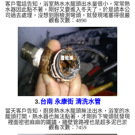
客戶電話告知，浴室熱水水龍頭出水量很小，常常熱
水器因此點不著，剛好又要進入冬天了，於是請本公
司過去處理，沒想到剛檢測彎頭，就發現堵塞得很嚴
觀看次數：4890
重，當然水就過不去，熱水器也點不著，於是架起
水管清洗機 ，開始 洗水管 ， 清洗水管 時，水龍頭
像是裝了冬瓜茶 ，源源不絕， 水管清洗 約兩小時，
終於讓熱水水量正常出水。 清洗水管 水管清洗 洗
水管 熱水管堵塞 熱水忽冷忽熱 ...
3.
台南 永康街 清洗水管
當天客戶告知，廚房熱水水龍頭無法出水，浴室的水
龍頭打開，熱水器也無法點著，才剛拆下彎頭就發現
裡面密密麻麻的鐵鏽，牆壁管路裡也是超多泥巴淤
觀看次數：7459
積，於是我們架起 水管清洗機 ，開始 洗水管 ，才剛
灌入檸檬酸，管路就堵塞了， 清洗水管 時，水龍頭