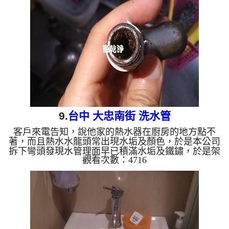
冷忽熱 ...
9.
台中 大忠南街 洗水管
客戶來電告知，說他家的熱水器在廚房的地方點不
著，而且熱水水龍頭常出現水垢及顏色，於是本公司
拆下彎頭發現水管理面早已積滿水垢及鐵鏽，於是架
觀看次數：4716
起 水管清洗機 ，開始 洗水管 ， 清洗水管 時發現，
水龍頭一直沖出鐵鏽及水垢， 水管清洗 約兩小時，
終於把廚房熱水水量問題處理完成。 清洗水管 水管
清洗 洗水管 熱水管堵塞 熱水忽冷忽熱 ...