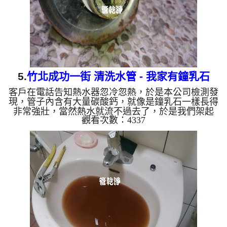
5.
竹北成功一街 清洗水管 - 我家有鐘乳石
客戶在電話告知熱水器忽冷忽熱，於是本公司檢測發
現，管子內含有大量碳酸鈣，就像是鐘乳石一樣長得
非常強壯，當然熱水就流不過去了，於是我們架起
觀看次數：4337
水管清洗機 ，開始 洗水管 ， 清洗水管 時，水龍頭
沖出相當多的石塊，過程好幾次 水管堵塞 ， 水管清
洗 約三小時，終於讓熱水水量能讓熱水器正常點起
來。 清洗水管 水管清洗 洗水管 熱水管堵塞 熱水忽
冷忽熱 ...