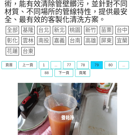
術，能有效清除管壁髒污，並針對不同
材質、不同場所的管線特性，提供最安
全、最有效的客製化清洗方案。
全部
基隆
台北
新北
桃園
新竹
苗栗
台中
彰化
雲林
南投
嘉義
台南
高雄
屏東
宜蘭
花蓮
台東
頁首
上一頁
1
...
77
78
79
80
...
88
下一頁
頁尾