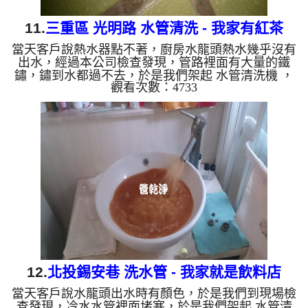
11.
三重區 光明路 水管清洗 - 我家有紅茶
當天客戶說熱水器點不著，廚房水龍頭熱水幾乎沒有
出水，經過本公司檢查發現，管路裡面有大量的鐵
鏽，鏽到水都過不去，於是我們架起 水管清洗機 ，
觀看次數：4733
開始 洗水管 ， 清洗水管 時發現，水龍頭不時冒出紅
茶，就像是水龍頭裡面有飲料的樣子，紅茶源源不
絕， 水管清洗 約三小時，終於把熱水器點不著問題
處理完成。 清洗水管 水管清洗 洗水管 熱水管堵塞
熱水忽冷忽熱 ...
12.
北投錫安巷 洗水管 - 我家就是飲料店
當天客戶說水龍頭出水時有顏色，於是我們到現場檢
查發現，冷水水管裡面堵塞，於是我們架起 水管清