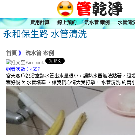
費用計算
線上預約
洗水管 案例
水管清
永和保生路 水管清洗
首頁
》
洗水管 案例
觀看次數：4557
當天客戶說浴室熱水管出水量很小，讓熱水器無法點著，經過本
程好幾次 水管堵塞 ，讓我們心情大受打擊， 水管清洗 約