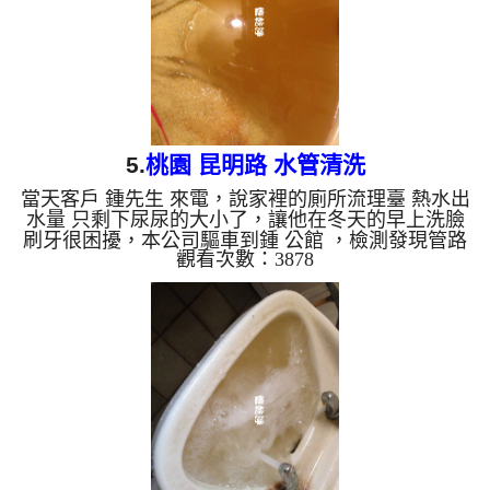
5.
桃園 昆明路 水管清洗
當天客戶 鍾先生 來電，說家裡的廁所流理臺 熱水出
水量 只剩下尿尿的大小了，讓他在冬天的早上洗臉
刷牙很困擾，本公司驅車到鍾 公館 ，檢測發現管路
觀看次數：3878
中超多鐵鏽及管垢，本公司架起 水管管路清洗機 ，
開始 清洗水管 ，髒水從水龍頭流出，噴出不少髒東
西，連毛巾上都佈滿鐵鏽，如下圖，讓客戶 鍾先生
看到都傻眼，過程中水管堵住數次，本公司改以特殊
工法來 清水管 ， 水管清洗 約兩個小時後，出水也正
常，鍾先生 總算有熱水可以洗臉刷牙了。 清洗水管,
水管清洗, 洗水管, 熱水管堵塞, 熱水...