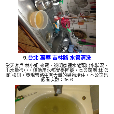
住，本公司改用特殊工法， 水管清洗 約兩個小時
後，出水也正常，張先生 能正常洗碗洗菜了。 清洗
水管, 水管清洗, 洗水管, 熱水管堵塞, 熱水忽冷忽熱,
洗管路, 清管路 ...
9.
台北 萬華 吉林路 水管清洗
當天客戶 林小姐 來電，說明家裡水龍頭出水狀況，
出水量很小，讓他用水都覺得困擾，本公司到 林 公
館 檢測，發現管路中有大量的異物堵住，本公司迅
觀看次數：3693
速架起 水管清洗機 ，開始 清洗水管 ，黃水從水龍頭
流出，噴出不少塊狀的異物，黃水源源不絕，如下圖
及影片，客戶 林小姐 看到嚇了一跳， 水管清洗 約兩
個小時後，出水也正常，林小姐 總算能正常用水
了。 清洗水管, 水管清洗, 洗水管, 熱水管堵塞, 熱水
忽冷忽熱, 洗管路, 清管路 ...