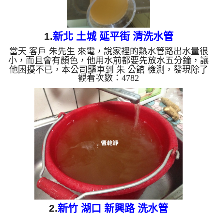
1.
新北 土城 延平街 清洗水管
當天 客戶 朱先生 來電，說家裡的熱水管路出水量很
小，而且會有顏色，他用水前都要先放水五分鐘，讓
他困擾不已，本公司驅車到 朱 公館 檢測，發現除了
觀看次數：4782
龍頭老舊外，管路內也都是淤泥及鐵鏽，本公司架起
水管管路清洗機 ，開始 清洗水管 ，黃水從水管不斷
流出，如下圖及影片，朱先生第一次看見此狀況，驚
嘆不已，過程中水管堵住三次，本公司改以特殊工法
來 洗水管 ， 水管清洗 約兩小時後，出水量正常了，
水也乾淨了，朱先生終於可以正常用水了。 清洗水
管, 水管清洗, 洗水管, 熱水管堵塞, ...
2.
新竹 湖口 新興路 洗水管