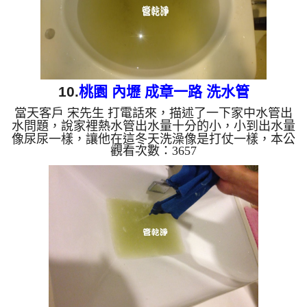
10.
桃園 內壢 成章一路 洗水管
當天客戶 宋先生 打電話來，描述了一下家中水管出
水問題，說家裡熱水管出水量十分的小，小到出水量
像尿尿一樣，讓他在這冬天洗澡像是打仗一樣，本公
觀看次數：3657
司到宋 公館 檢測，發現管路中佈滿碳酸鈣，本公司
迅速架起 水管管路清洗機 ，開始 清洗水管 ，黃綠水
從水龍頭流出，噴出不少髒東西，髒水源源不絕，如
下圖及影片，客戶 宋先生 看到都傻眼，清洗時有幾
次讓水管堵住，本公司用特殊工法， 水管清洗 約兩
個小時後，出水也正常，宋先生 總算不用洗戰鬥澡
了。 清洗水管, 水管清洗, 洗水管, 熱水管堵塞...