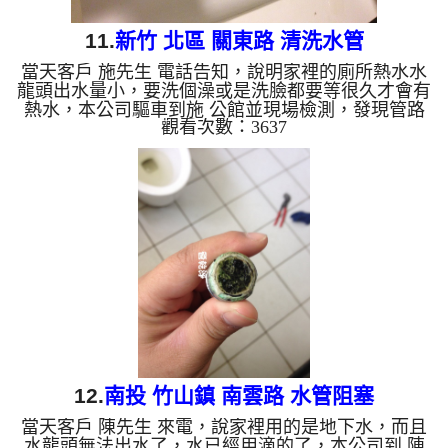
11.
新竹 北區 關東路 清洗水管
當天客戶 施先生 電話告知，說明家裡的廁所熱水水
龍頭出水量小，要洗個澡或是洗臉都要等很久才會有
熱水，本公司驅車到施 公館並現場檢測，發現管路
觀看次數：3637
中有很厚的碳酸鈣管垢，本公司迅速架起 水管管路
清洗機 ，開始 清洗水管 ，髒水從水龍頭流出，噴出
不少一塊塊髒東西，水龍頭像是源源不絕的礦泉，如
下圖及影片，客戶 施先生 看到覺得很噁心，清洗時
有幾次讓水管堵住，本公司改用特殊洗水管工法，
水管清洗 約兩個小時後，髒東西處理完畢，出水也
正常了，施先生 總算能正常用水了。 清洗水管, 水管
清洗...
12.
南投 竹山鎮 南雲路 水管阻塞
當天客戶 陳先生 來電，說家裡用的是地下水，而且
水龍頭無法出水了，水已經用滴的了，本公司到 陳