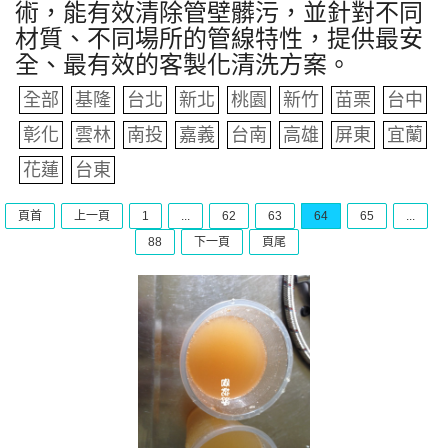
術，能有效清除管壁髒污，並針對不同
材質、不同場所的管線特性，提供最安
全、最有效的客製化清洗方案。
全部
基隆
台北
新北
桃園
新竹
苗栗
台中
彰化
雲林
南投
嘉義
台南
高雄
屏東
宜蘭
花蓮
台東
頁首
上一頁
1
...
62
63
64
65
...
88
下一頁
頁尾