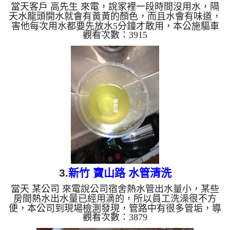
當天客戶 高先生 來電，說家裡一段時間沒用水，隔
天水龍頭開水就會有黃黃的顏色，而且水會有味道，
害他每次用水都要先放水5分鐘才敢用，本公施驅車
觀看次數：3915
到 高 公館 檢測，發現管路中滿是管垢，本公司架起
水管管路清洗機 ，開始 清洗水管 ，黃黃的水從水管
噴出，流出不少髒水，如下圖及影片，高先生看到都
傻眼，過程中水管堵住兩次，本公司改以特殊工法來
清水管 ， 水管清洗 約三小時後，出水量變大， 水也
乾淨了，高先生總算可以正常用水了。 清洗水管, 水
管清洗, 洗水管, 熱水管堵塞, 熱水忽...
3.
新竹 寶山路 水管清洗
當天 某公司 來電說公司宿舍熱水管出水量小，某些
房間熱水出水量已經用滴的，所以員工洗澡很不方
便，本公司到現場檢測發現，管路中有很多管垢，導
觀看次數：3879
致出水量小，本公司架起 水管管路清洗機 ，開始 清
洗水管 ，髒水從水管流出，噴出很多髒水，如下圖