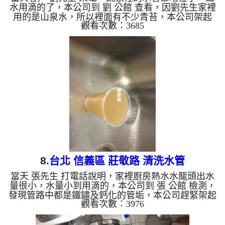
水用滴的了，本公司到 劉 公館 查看，因劉先生家裡
用的是山泉水，所以裡面有不少青苔，本公司架起
觀看次數：3685
水管管路清洗機 ，開始 清洗水管 ，髒水從水龍頭流
出，噴出不少髒東西，髒水源源不絕，更神奇的是水
龍頭居然噴出一隻螃蟹，如下圖及影片，讓客戶 劉
先生 看到傻眼， 水管清洗 約兩個小時後，出水也正
常，劉先生 總算有水可以用了。 清洗水管, 水管清
洗, 洗水管, 熱水管堵塞, 熱水忽冷忽熱, 洗管路, 清管
路 ...
8.
台北 信義區 莊敬路 清洗水管
當天 張先生 打電話說明，家裡廚房熱水水龍頭出水
量很小，水量小到用滴的，本公司到 張 公館 檢測，
發現管路中都是鐵鏽及鈣化的管垢，本公司趕緊架起
觀看次數：3976
水管管路清洗機 ，開始 清洗水管 ，綠水從水龍頭流
出，噴出不少髒東西，髒水源源不絕，如下圖及影
片，讓客戶 張先生 看傻了眼，清洗時數次讓水管堵