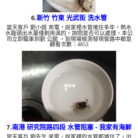
6.
新竹 竹東 光武街 洗水管
當天客戶 劉小姐 來電，說家裡水管堵住多年，熱水
水龍頭出水量僅剩用滴的，詢問是否可以處理，本公
司立即驅車到劉 公館 ，到現場檢測發現管路中都是
觀看次數：4853
密密麻麻的碳酸鈣，本公司架起 水管管路清洗機 ，
開始 清洗水管 ，髒水從水龍頭流出，噴出不少髒東
西，髒水源源不絕，如下圖及影片，讓客戶 劉小
姐 看到都嚇了 一跳，過程中水管堵住數次，本公司
改以特殊工法來 清水管 ， 水管清洗 約兩個小時後，
出水也正常，劉小姐 總算有熱水可以用了。 清洗水
管, 水管清洗, 洗水管, 熱水管堵塞, 熱水忽...
7.
南港 研究院路四段 水管阻塞 - 我家有海鮮
當天客戶 劉先生 來電，說家裡的水管都堵住了，出