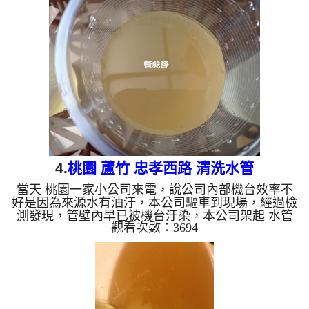
及影片，員工看到都傻眼，過程中水管堵住數次，本
公司改以特殊工法來 清水管 ， 水管清洗 約三天後，
出水也正常， 這些員工總算有熱水可以洗臉刷牙
了。 清洗水管, 水管清洗, 洗水管, 熱水管堵塞, 熱水
忽冷忽熱, 洗管路, 清管路 ...
4.
桃園 蘆竹 忠孝西路 清洗水管
當天 桃園一家小公司來電，說公司內部機台效率不
好是因為來源水有油汙，本公司驅車到現場，經過檢
測發現，管壁內早已被機台汙染，本公司架起 水管
觀看次數：3694
管路清洗機 ，開始 清洗水管 ，藍水黃水從水龍頭流
出，源源不絕，看到都嚇死人了，如下圖及影片，讓
客戶 看到都傻住， 水管清洗 約兩個小時後，出水已
經沒有油汙，機台也能正常運行了。 清洗水管, 水管
清洗, 洗水管, 熱水管堵塞, 熱水忽冷忽熱, 洗管路, 清
管路 ...