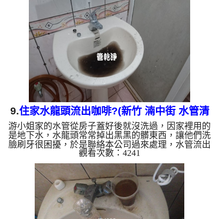
淨的清水。 清洗水管 是利用 高週波水管清洗機 ，把
檸檬酸打入水管，讓水管管壁的鐵鏽及生物膜軟化，
透過空氣與水混合，產生阻力，這時高周波就會把生
物膜、鐵鏽等等雜質沖出來。 有時候把水塔洗一洗
發現...
9.
住家水龍頭流出咖啡?(新竹 湳中街 水管清
游小姐家的水管從房子蓋好後就沒洗過，因家裡用的
洗 )
是地下水，水龍頭常常掉出黑黑的髒東西，讓他們洗
臉刷牙很困擾，於是聯絡本公司過來處理，水管流出
觀看次數：4241
咖啡色的液體，看起來相當噁心。 水龍頭一開始流
出半透明的水，慢慢變成深色，最後變成了咖啡色，
還發出惡臭，這不是水塔裡面有問題，而是本公司
在 洗水管。 水管裡的髒東西不斷噴出來，水漸漸變
透明，髒東西也越來越少，最後變成乾淨的水。 洗
水管是利用高週波水管清洗機，把檸檬酸水打入水
管，讓水管管壁的鐵鏽及生物膜軟化，透過空氣與水