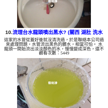
混合，產生阻力，這...
10.
流理台水龍頭噴出黑水? (關西 湖肚 洗水
這家的水管從蓋好後就沒清洗過，於是聯絡本公司過
管)
來處理問題，水管流出黑色的髒水，相當可怕。 水
龍頭一開始流出淡淡顏色的水，慢慢變成深色，還不
觀看次數：5449
時發出臭味，這不是水塔裡面有問題，而是本公司在
幫住在關西的王太太 洗水管。 水管裡的髒東西不斷
噴出來，水慢慢變透明，髒東西也越來越少，最後變
成乾淨的清水。 清洗水管是利用高週波機，把檸檬
酸水打入水管，讓水管管壁的鐵鏽及生物膜軟化，透
過空氣與水混合，產生阻力，這時候高周波就會把生
物膜、鐵鏽等等雜質打出來。 使用這方式把軟化的
東西打出來，浸...