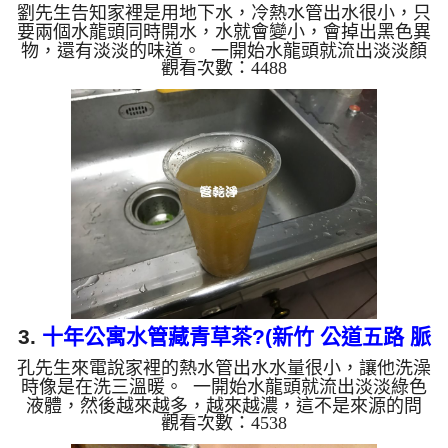
劉先生告知家裡是用地下水，冷熱水管出水很小，只
要兩個水龍頭同時開水，水就會變小，會掉出黑色異
物，還有淡淡的味道。 一開始水龍頭就流出淡淡顏
觀看次數：4488
色的水，一下變成了黑色，還散發出臭味，這不是來
源的問題，是水管裡面陳積多年的汙垢。 水管裡的
異物不斷流出來，水的顏色慢慢變成透明，髒東西也
越來越少，最後變成乾淨的清水。 清洗水管 是利用
高週波水管清洗機 ，把檸檬酸打入水管，讓水管管
壁的鐵鏽及生物膜軟化，透過空氣與水混合，產生阻
力，這時高周波就會把生物膜、淤泥等等雜質沖出
來。 有時候把水塔...
3.
十年公寓水管藏青草茶?(新竹 公道五路 脈
孔先生來電說家裡的熱水管出水水量很小，讓他洗澡
衝式 水管清洗 )
時像是在洗三溫暖。 一開始水龍頭就流出淡淡綠色
液體，然後越來越多，越來越濃，這不是來源的問
觀看次數：4538
題，是水管裡面陳積多年的沉澱物。 水管裡的異物
不斷流出來，水的顏色慢慢變成透明，髒東西也越來