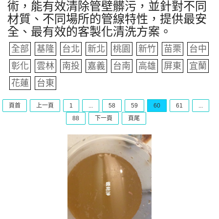
術，能有效清除管壁髒污，並針對不同
材質、不同場所的管線特性，提供最安
全、最有效的客製化清洗方案。
全部
基隆
台北
新北
桃園
新竹
苗栗
台中
彰化
雲林
南投
嘉義
台南
高雄
屏東
宜蘭
花蓮
台東
頁首
上一頁
1
...
58
59
60
61
...
88
下一頁
頁尾