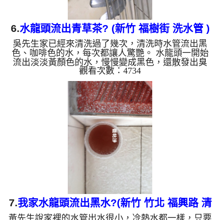
6.
水龍頭流出青草茶? (新竹 福樹街 洗水管 )
吳先生家已經來清洗過了幾次，清洗時水管流出黑
色、咖啡色的水，每次都讓人驚艷。 水龍頭一開始
流出淡淡黃顏色的水，慢慢變成黑色，還散發出臭
觀看次數：4734
味，是因為屋主使用的是地下水。 水管裡的異物不
斷噴出來，水的顏色會慢慢變成透明，髒東西也越來
越少，最後變成乾淨的清水。 清洗水管 是利用 高週
波水管清洗機 ，把檸檬酸打入水管，讓水管管壁的
管垢及生物膜軟化，透過空氣與水混合，產生阻力，
這時高周波就會把生物膜、管垢等等雜質沖出來。
有時把水塔洗一洗發現水龍頭出水變小了，就是髒東
西卡到水管裡面了。 ...
7.
我家水龍頭流出黑水?(新竹 竹北 福興路 清
黃先生說家裡的水管出水很小，冷熱水都一樣，只要
洗水管 )