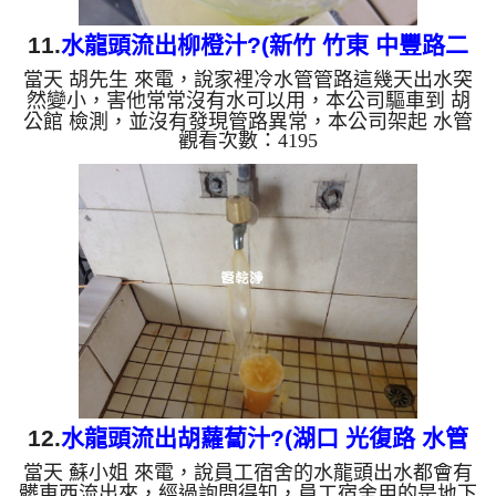
11.
水龍頭流出柳橙汁?(新竹 竹東 中豐路二
當天 胡先生 來電，說家裡冷水管管路這幾天出水突
段 清洗水管)
然變小，害他常常沒有水可以用，本公司驅車到 胡
公館 檢測，並沒有發現管路異常，本公司架起 水管
觀看次數：4195
清洗機 並開始作業，清洗時，從柳橙汁色突然變成
了咖啡色，我們也嚇了一跳。 水龍頭一開流出淡黃
色的水，慢慢變成咖啡色，散發出陣陣惡臭， 水管
裡的異物不斷流出來，水的顏色慢慢越來越透明，異
物也越來越少，終於變成乾淨的清水。高周波把管壁
異物剝離，直到排水到透明為止， 客戶 胡先生 看到
水龍頭的水的顏色怎麼這麼奇怪，當下也愣住了。
清洗水管...
12.
水龍頭流出胡蘿蔔汁?(湖口 光復路 水管
當天 蘇小姐 來電，說員工宿舍的水龍頭出水都會有
清潔)
髒東西流出來，經過詢問得知，員工宿舍用的是地下