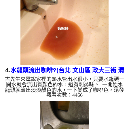
越少，最後變成乾淨的清水。 清洗水管 是利用 高週
波脈衝式水管清洗機 ，將檸檬酸打入水管，讓水管
管壁的鐵鏽及生物膜軟化，透過空氣與水混合，產生
阻力，這時高周波就會把生物膜、淤泥等等雜質沖出
來。 有時候把水塔洗一洗發現水龍頭出水變小了，
就是髒東西卡到水管...
4.
水龍頭流出咖啡?(台北 文山區 政大三街 清
古先生來電說家裡的熱水管出水很小，只要水龍頭一
洗水管 )
開水就會流出有顏色的水，還有刺鼻味。 一開始水
龍頭就流出淡淡顏色的水，一下變成了咖啡色，還發
觀看次數：4466
出惡臭，這不是來源的問題，是水管裡面陳積多年的
汙垢變成鐵鏽。 水管裡的異物不斷流出來，水的顏
色慢慢變成透明，髒東西也越來越少，最後變成乾淨
的清水。 清洗水管 是利用 高週波水管清洗機 ，把檸
檬酸打入水管，讓水管管壁的鐵鏽及生物膜軟化，透
過空氣與水混合，產生阻力，這時高周波就會把生物
膜、淤泥等等雜質沖出來。 有時候把水塔洗一洗發