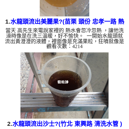
1.
水龍頭流出美麗果?(苗栗 頭份 忠孝一路 熱
當天 高先生來電說家裡的 熱水會忽冷忽熱 ，讓他洗
水忽冷忽熱 )
澡時像是在洗三溫暖，好不愉快。 一開始水龍頭就
流出黃澄澄的液體，裡面像是充滿果粒，狂噴就像是
觀看次數：4214
一杯杯美麗果果汁一樣在杯子裡，還浮了一層油。
水管裡的髒東西不斷流出來，水的顏色慢慢變成透
明，髒東西也越來越少，最後變成乾淨的清水。 清
洗水管 是利用 高週波脈衝式水管清洗機 ，將檸檬酸
打入水管，讓水管管壁的鐵鏽及生物膜軟化，透過空
氣與水混合，產生阻力，這時高周波就會把生物膜、
淤泥等等雜質沖出來。 有時候把水塔洗一洗發現水
龍頭出水變小了...
2.
水龍頭流出沙士?(竹北 東興路 清洗水管 )