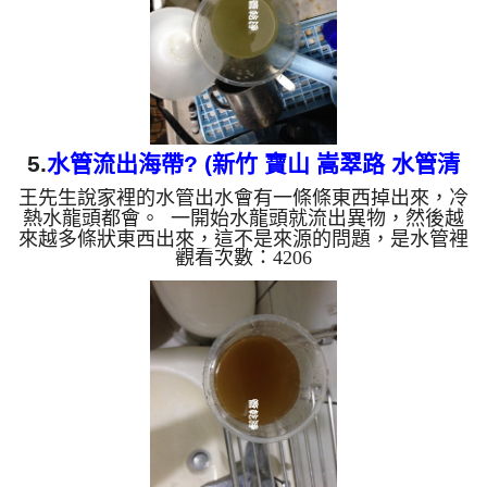
現水龍頭出水變...
5.
水管流出海帶? (新竹 寶山 嵩翠路 水管清
王先生說家裡的水管出水會有一條條東西掉出來，冷
洗 )
熱水龍頭都會。 一開始水龍頭就流出異物，然後越
來越多條狀東西出來，這不是來源的問題，是水管裡
觀看次數：4206
面陳積多年的管垢。 水管裡的異物不斷流出來，水
的顏色慢慢變成透明，髒東西也越來越少，最後變成
乾淨的清水。 清洗水管 是利用 高週波水管清洗機 ，
把檸檬酸打入水管，讓水管管壁的鐵鏽及生物膜軟
化，透過空氣與水混合，產生阻力，這時高周波就會
把生物膜、淤泥等等雜質沖出來。 有時候把水塔洗
一洗發現水龍頭出水變小了，就是髒東西卡到水管裡
面了。 或...