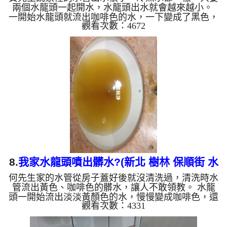
兩個水龍頭一起開水，水龍頭出水就會越來越小。
一開始水龍頭就流出咖啡色的水，一下變成了黑色，
觀看次數：4672
還發出惡臭，這不是來源的問題，是水管裡面陳積多
年的汙垢。 水管裡的異物不斷流出來，水的顏色慢
慢變成透明，髒東西也越來越少，最後變成乾淨的清
水。 清洗水管 是利用 高週波水管清洗機 ，把檸檬酸
打入水管，讓水管管壁的鐵鏽及生物膜軟化，透過空
氣與水混合，產生阻力，這時高周波就會把生物膜、
淤泥等等雜質沖出來。 有時候把水塔洗一洗發現水
龍頭出水變...
8.
我家水龍頭噴出髒水?(新北 樹林 保順街 水
何先生家的水管從房子蓋好後就沒清洗過，清洗時水
管清潔 )
管流出黃色、咖啡色的髒水，讓人不敢領教。 水龍
頭一開始流出淡淡黃顏色的水，慢慢變成咖啡色，還
觀看次數：4331
散發陣陣刺鼻味，這不是自來水來源的問題，水管裡
面藏汙納垢多年。 水管裡的異物不斷流出來，水的
顏色慢慢變成透明，髒東西也越來越少，最後變成乾