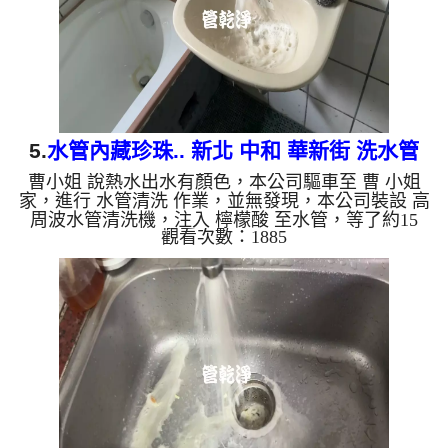
是藍色的水，是因為水...
5.
水管內藏珍珠.. 新北 中和 華新街 洗水管
曹小姐 說熱水出水有顏色，本公司驅車至 曹 小姐
家，進行 水管清洗 作業，並無發現，本公司裝設 高
周波水管清洗機，注入 檸檬酸 至水管，等了約15
觀看次數：1885
分，開啟 水管清洗機 ，啟動 螺旋波 模式，一洗水管
就流出棕色一顆顆異物，就像是珍珠，髒水變的混
濁，二個多小時後，出水變乾淨出水量也變大了。
如是自來水，如水管老化，會產生鐵鏽跟泥沙堆積，
洗出來的水就會是咖啡色，地下水含有氧化錳，管壁
上會結成黑色管垢，洗出來的水會跟石油一樣黑，有
些洗出綠色的水，是因為裡面有銅的物質，生鏽產生
銅綠，如是藍色的水，...