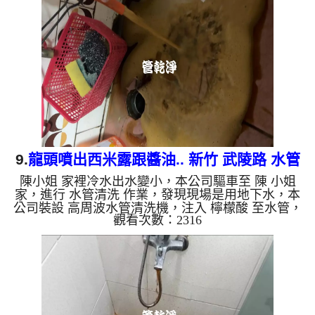
復了。 如是自來水，如水管老化，會產生鐵鏽跟泥
沙堆積，洗出來的水就會是咖啡色，地下水含有氧化
錳，管壁上會結成黑色管垢，洗出來的水會跟石油一
樣黑，有些洗出綠色的水，是因為裡面有銅的物質，
生鏽產生銅綠，如是藍色...
9.
龍頭噴出西米露跟醬油.. 新竹 武陵路 水管
陳小姐 家裡冷水出水變小，本公司驅車至 陳 小姐
清洗
家，進行 水管清洗 作業，發現現場是用地下水，本
公司裝設 高周波水管清洗機，注入 檸檬酸 至水管，
觀看次數：2316
等了約15分，開啟 水管清洗機 ，啟動 螺旋波 模式，
一洗水管就流出黑色一顆顆異物，就像是西米露，忽
然變成醬油色，四個多小時後，出水變乾淨出水量也
變大了。 如是自來水，如水管老化，會產生鐵鏽跟
泥沙堆積，洗出來的水就會是咖啡色，地下水含有氧
化錳，管壁上會結成黑色管垢，洗出來的水會跟石油
一樣黑，有些洗出綠色的水，是因為裡面有銅的物