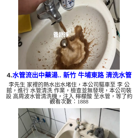
出水量也恢復了。 如是自來水，如水管老化，會產
生鐵鏽跟泥沙堆積，洗出來的水就會是咖啡色，地下
水含有氧化錳，管壁上會結成黑色管垢，洗出來的水
會跟石油一樣黑，有些洗出綠色的水，是因為裡面有
銅的物質，生鏽產生銅綠，如是藍色的水，是因為水
龍頭合金的養化造成...
4.
水管流出中藥湯.. 新竹 牛埔東路 清洗水管
李先生 家裡的熱水出水堵住，本公司驅車至 李 公
館，進行 水管清洗 作業，檢查並無發現，本公司裝
設 高周波水管清洗機，注入 檸檬酸 至水管，等了約
觀看次數：1888
15分，開啟 水管清洗機 ，啟動 螺旋波 模式，一洗水
管就流出土色銹水，看起來就像中藥湯，兩個多小時
後，出水變乾淨熱水出水量也恢復了。 如是自來
水，如水管老化，會產生鐵鏽跟泥沙堆積，洗出來的
水就會是咖啡色，地下水含有氧化錳，管壁上會結成
黑色管垢，洗出來的水會跟石油一樣黑，有些洗出綠
色的水，是因為裡面有銅的物質，生鏽產生銅綠，如