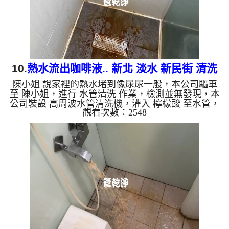
質，生鏽產生銅綠，...
10.
熱水流出咖啡液.. 新北 淡水 新民街 清洗
陳小姐 說家裡的熱水堵到像尿尿一般，本公司驅車
水管
至 陳小姐，進行 水管清洗 作業，檢測並無發現，本
公司裝設 高周波水管清洗機，灌入 檸檬酸 至水管，
觀看次數：2548
等了約15分，開啟 水管清洗機 ，啟動 螺旋波 模式，
一開始就流出髒水，忽然變成咖啡液，兩個多小時
後，出水變乾淨熱水出水量恢復了。 如是自來水，
如水管老化，會產生鐵鏽跟泥沙堆積，洗出來的水就
會是咖啡色，地下水含有氧化錳，管壁上會結成黑色
管垢，洗出來的水會跟石油一樣黑，有些洗出綠色的
水，是因為裡面有銅的物質，生鏽產生銅綠，如是藍
色的水，是因為水龍頭...