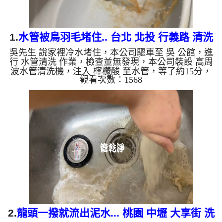
1.
水管被鳥羽毛堵住.. 台北 北投 行義路 清洗
吳先生 說家裡冷水堵住，本公司驅車至 吳 公館，進
水管
行 水管清洗 作業，檢查並無發現，本公司裝設 高周
波水管清洗機，注入 檸檬酸 至水管，等了約15分，
觀看次數：1568
開啟 水管清洗機 ，啟動 螺旋波 模式，一洗水管就流
出髒水，突然噴出異物，一看居然是鳥羽毛，羽毛源
源不絕，兩個多小時後，出水變乾淨出水量也恢復
了。 如是自來水，如水管老化，會產生鐵鏽跟泥沙
堆積，洗出來的水就會是咖啡色，地下水含有氧化
錳，管壁上會結成黑色管垢，洗出來的水會跟石油一
樣黑，有些洗出綠色的水，是因為裡面有銅的物質，
生鏽產生銅綠，如是藍...
2.
龍頭一撥就流出泥水... 桃園 中壢 大享街 洗