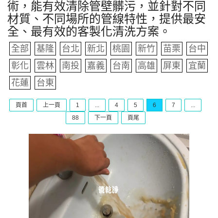
術，能有效清除管壁髒污，並針對不同
材質、不同場所的管線特性，提供最安
全、最有效的客製化清洗方案。
全部
基隆
台北
新北
桃園
新竹
苗栗
台中
彰化
雲林
南投
嘉義
台南
高雄
屏東
宜蘭
花蓮
台東
頁首
上一頁
1
...
4
5
6
7
...
88
下一頁
頁尾