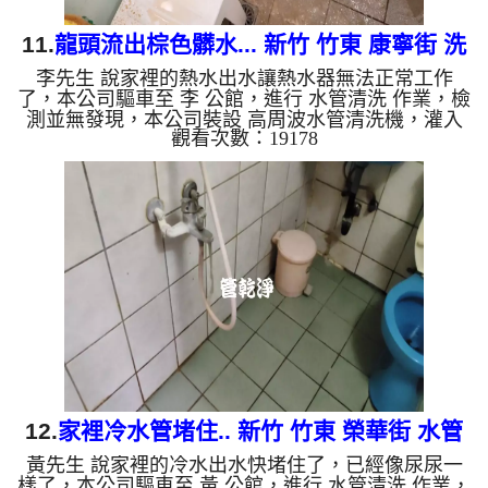
11.
龍頭流出棕色髒水... 新竹 竹東 康寧街 洗
李先生 說家裡的熱水出水讓熱水器無法正常工作
水管
了，本公司驅車至 李 公館，進行 水管清洗 作業，檢
測並無發現，本公司裝設 高周波水管清洗機，灌入
觀看次數：19178
檸檬酸 至水管，等了約15分，開啟 水管清洗機 ，啟
動 螺旋波 模式，一開始就流出棕色髒水，後來變成
泥水，兩個多小時後，出水變乾淨熱水出水量恢復
了。 如是自來水，如水管老化，會產生鐵鏽跟泥沙
堆積，洗出來的水就會是咖啡色，地下水含有氧化
錳，管壁上會結成黑色管垢，洗出來的水會跟石油一
樣黑，有些洗出綠色的水，是因為裡面有銅的物質，
生鏽產生銅綠，如是藍色的...
12.
家裡冷水管堵住.. 新竹 竹東 榮華街 水管
黃先生 說家裡的冷水出水快堵住了，已經像尿尿一
清洗
樣了，本公司驅車至 黃 公館，進行 水管清洗 作業，