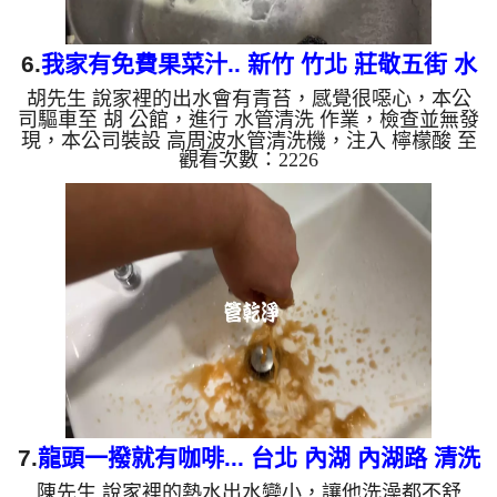
6.
我家有免費果菜汁.. 新竹 竹北 莊敬五街 水
胡先生 說家裡的出水會有青苔，感覺很噁心，本公
管清洗
司驅車至 胡 公館，進行 水管清洗 作業，檢查並無發
現，本公司裝設 高周波水管清洗機，注入 檸檬酸 至
觀看次數：2226
水管，等了約15分，開啟 水管清洗機 ，啟動 螺旋
波 模式，一洗水管就流出黃水，忽然變成綠水，兩
個多小時後，出水變乾淨出水量也變大了。 如是自
來水，如水管老化，會產生鐵鏽跟泥沙堆積，洗出來
的水就會是咖啡色，地下水含有氧化錳，管壁上會結
成黑色管垢，洗出來的水會跟石油一樣黑，有些洗出
綠色的水，是因為裡面有銅的物質，生鏽產生銅綠，
如是藍色的水，是因為...
7.
龍頭一撥就有咖啡... 台北 內湖 內湖路 清洗
陳先生 說家裡的熱水出水變小，讓他洗澡都不舒
水管