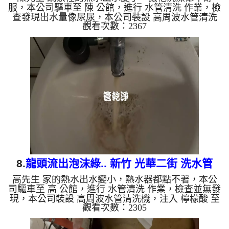
服，本公司驅車至 陳 公館，進行 水管清洗 作業，檢
查發現出水量像尿尿，本公司裝設 高周波水管清洗
觀看次數：2367
機，注入 檸檬酸 至水管，等了約15分，開啟 水管清
洗機 ，啟動 螺旋波 模式，一洗水管就流出鐵鏽水，
忽然變成鐵灰色，最後變成咖啡色，兩個多小時後，
出水變乾淨熱水出水量也恢復了。 如是自來水，如
水管老化，會產生鐵鏽跟泥沙堆積，洗出來的水就會
是咖啡色，地下水含有氧化錳，管壁上會結成黑色管
垢，洗出來的水會跟石油一樣黑，有些洗出綠色的
水，是因為裡面有銅的物...
8.
龍頭流出泡沫綠.. 新竹 光華二街 洗水管
高先生 家的熱水出水變小，熱水器都點不著，本公
司驅車至 高 公館，進行 水管清洗 作業，檢查並無發
現，本公司裝設 高周波水管清洗機，注入 檸檬酸 至
觀看次數：2305
水管，等了約15分，開啟 水管清洗機 ，啟動 螺旋
波 模式，一洗水管就流出泡沫水，就像是泡沫綠
茶，忽然變成鐵鏽水，兩個多小時後，熱水出水量恢