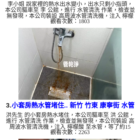
李小姐 說家裡的熱水出水變小，出水只剩小指頭，
水管
本公司驅車至 李 公館，進行 水管清洗 作業，檢查並
無發現，本公司裝設 高周波水管清洗機，注入 檸檬
觀看次數：1803
酸 至水管，等了約15分，開啟 水管清洗機 ，啟動 螺
旋波 模式，一洗水管就流出泥水，還噴出許多泡沫
水，兩個多小時後，出水變乾淨熱水出水量也恢復
了。 如是自來水，如水管老化，會產生鐵鏽跟泥沙
堆積，洗出來的水就會是咖啡色，地下水含有氧化
錳，管壁上會結成黑色管垢，洗出來的水會跟石油一
樣黑，有些洗出綠色的水，是因為裡面有銅的物質，
生鏽產生銅綠，如是藍色...
3.
小套房熱水管堵住.. 新竹 竹東 康寧街 水管
洪先生 的小套房熱水堵住，本公司驅車至 洪 公館，
清洗
進行 水管清洗 作業，檢查並無發現，本公司裝設 高
周波水管清洗機，注入 檸檬酸 至水管，等了約15
觀看次數：2263
分，開啟 水管清洗機 ，啟動 螺旋波 模式，一洗水管
就流出棕色鐵銹水，兩個多小時後，出水變乾淨熱水