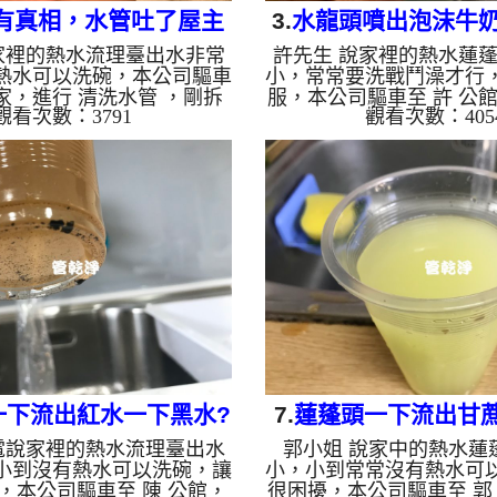
有真相，水管吐了屋主
3.
水龍頭噴出泡沫牛奶?
家裡的熱水流理臺出水非常
許先生 說家裡的熱水蓮
 台北 信義區 光復南路
平 建興北路 清
熱水可以洗碗，本公司驅車
小，常常要洗戰鬥澡才行
水管清洗
 家，進行 清洗水管 ，剛拆
服，本公司驅車至 許 公館
觀看次數：3791
觀看次數：405
就發現管路塞滿了碳酸鈣，
水管 ，檢測時就發現管
公司架起 高周波水管清洗
鈣，如下圖，本公司架起
檸檬酸水 至水管裡面，等了
清洗機，灌入 檸檬酸水 
啟 水管清洗機 ，啟動 螺旋
等了約15分，開啟 水管清
，把水管的污垢及異物沖出
螺旋波 模式，把水管的
就洗出黃色髒水，沒多久就
出來，一開始是沒洗出東
鐵鏽水，綿綿不絕，水面上
洗出牛奶狀的泡沫白水，
，如下圖片，林小姐看到都
面上還有一堆油，如下圖
片， 洗水管 一個多小時
了很興奮，如影片， 洗水
臺熱水出水量恢復正常，林
時後， 熱水蓮蓬頭出水
!! 如是自來水，如水管老
許先生能洗熱水澡了!! 
化，...
如...
一下流出紅水一下黑水?
7.
蓮蓬頭一下流出甘
電說家裡的熱水流理臺出水
郭小姐 說家中的熱水蓮
止 福德一路 熱水管堵住
出泥水? 竹北 三民路
小到沒有熱水可以洗碗，讓
小，小到常常沒有熱水可
洗
，本公司驅車至 陳 公館，
很困擾，本公司驅車至 郭 