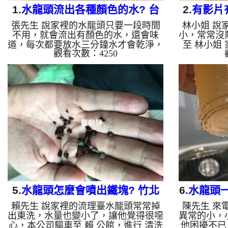
1.
水龍頭流出各種顏色的水? 台
2.
有影片
張先生 說家裡的水龍頭只要一段時間
林小姐 說
北 內湖 金湖路 洗水管
也吐了?
不用，就會流出有顏色的水，還會味
小，常常沒
道，每次都要放水三分鐘水才會乾淨，
至 林小姐
觀看次數：4250
本公司驅車至 張 公館，進行 清洗水管
下熱水軟管
，剛檢測時就發現管壁上都是鐵鏽，本
如下圖，本
公司架起 高周波水管清洗機，灌入 檸
機，灌入 
檬酸液 至水管裡面，等了約15分，開
約15分，開
啟 水管清洗機 ，啟動 螺旋波 模式，
波 模式
要把水管的鐵鏽沖出來，一開始就噴出
來，一開始
紅色髒水，一下又變成黃色，一下又變
洗出棕色的
成黑色源源不絕，流裡台還留下一堆異
還有一堆油
物，如圖，張先生 很驚恐，如影片，
吐了，如影
洗水管 一個多小時後， 出水正常了，
後， 流理
不會有顏色跟味道了!! 如是自來水，...
小姐能洗碗了
5.
水龍頭怎麼會噴出鐵塊? 竹北
6.
水龍頭
賴先生 說家裡的流理臺水龍頭常常掉
陳先生 來
隘口六街 清洗水管
新北 汐
出東洗，水量也變小了，讓他覺得很噁
異常的小，
心，本公司驅車至 賴 公館，進行 清洗
他困擾不已