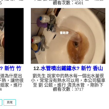
5
觀看次數：4501
甚麼異常，本
測時就發現水龍頭濾嘴佈滿異物，本公
機，灌入 檸
司架起 高周波水管清洗機，灌入 檸檬
約20分，開
酸液 至水管裡面，等了約15分，開
旋波 模式，
啟 水管清洗機 ，啟動 螺旋波 模式，
出來，一開始
要把水管的污垢及異物沖出來，一開始
出像是甘蔗汁
就噴出綠色的髒水，沒多久顏色又變成
色的泥水，源
了黑色，最後變成了棕色，源源不絕，
鐵鏽，郭小
流裡台還留下一堆異物，范小姐 很驚
管 一個多小
恐，如影片， 洗水管 一個多小時後，
正常，郭小姐
熱水水龍頭出水正常了，范小姐能正常
來水，如水管
使用熱水了!! 如是自來水，如水管老
化...
 新竹 竹
12.
水管噴出鐵鏽水? 新竹 香山
知道為什麼出
劉先生 說家中的熱水每一個出水量很
水管
香村路 清洗水管
下熱，讓他很
小，常常沒有熱水可以用，本公司驅車
小姐家，進行
至 劉 公館，進行 清洗水管 ，剛拆下
4
觀看次數：3717
無發現，本公
濾嘴就發現一堆異物，還掉到滿水槽，
，灌入 檸檬
如圖，本公司架起 高周波水管清洗
約15分，開
機，灌入 檸檬酸液 至水管裡面，等了
頁尾
衝 模式，把
約15分，開啟 水管清洗機 ，啟動 螺旋
，一開始就噴
波 模式，把水管的污垢及異物沖出