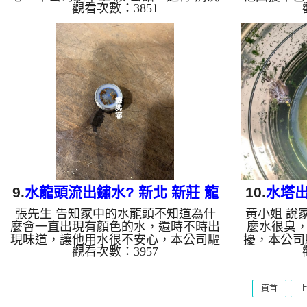
觀看次數：3851
水管 ，檢測時就掉出一堆鐵塊，如
進行 清洗
圖，本公司架起 高周波水管清洗機，
是鐵鏽，本
灌入 檸檬酸液 至水管裡面，等約15
機，灌入 
分，開啟 水管清洗機 ，啟動 脈波 模
約10分，
式，要把水管的污垢及異物沖出來，一
波 模式，
開始就洗出黃色髒水，然後就變成紅
來，一開始
水，源源不絕，手上留下一大堆大塊鐵
紅水，一下
鏽，如下圖片，賴先生看到呆掉，怎麼
杯底還留下
水管裡會這樣，如影片， 洗水管 一個
下一堆異物
多小時後， 流理臺出水正常水也變清
頭，說怎麼
澈了，賴先生能正常用水了!! 如是自來
片， 洗水
水，如...
9.
水龍頭流出鏽水? 新北 新莊 龍
10.
水塔出
張先生 告知家中的水龍頭不知道為什
黃小姐 說
安路 清洗水管
麼會一直出現有顏色的水，還時不時出
麼水很臭
現味道，讓他用水很不安心，本公司驅
擾，本公司
觀看次數：3957
車至 張 公館，進行 清洗水管 ，剛檢
洗水管 ，
測時就發現濾嘴有不少異物，本公司架
的屍體及青
起 高周波水管清洗機，灌入 檸檬酸液
架起 高周
頁首
至水管裡面，等了約15分，開啟 水管
液 至水管
清洗機 ，啟動 螺旋波 模式，要把水管
管清洗機 