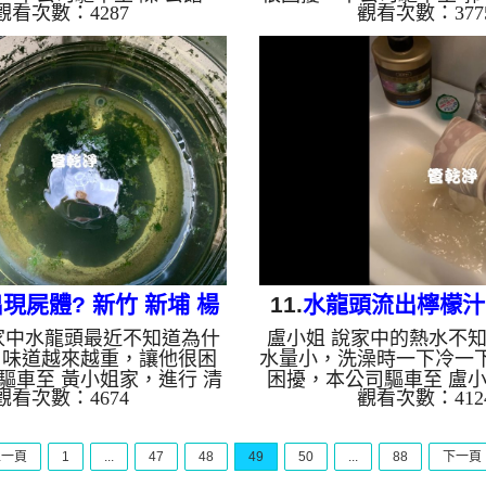
觀看次數：4287
觀看次數：377
水管 ，檢測時就發現管路都
行 清洗水管 ，檢測時沒
公司架起 高周波水管清洗
公司架起 高周波水管清洗
檸檬酸液 至水管裡面，等了
檬酸液 至水管裡面，等了
開啟 水管清洗機 ，啟動 脈
啟 水管清洗機 ，啟動 螺
要把水管的污垢及異物沖出
要把水管的污垢及異物沖
就洗出黃水，沒多久就噴出
洗不出什麼，沒多久就噴
又變成了黑水，源源不絕，
的髒水，一下又變成了棕
一大塊的鐵鏽，流裡台也流
源不絕，杯底還留下不少
，如下圖片，陳先生一直抓
姐 很驚訝，如影片， 洗水
我家的水管髒成這樣，如影
時後， 熱水蓮蓬頭出水
管 一個多小時後， 流理臺熱
能洗熱水澡了!! 如是自
水出水正常...
老...
現屍體? 新竹 新埔 楊
11.
水龍頭流出檸檬汁?
家中水龍頭最近不知道為什
盧小姐 說家中的熱水不
新路 水管清洗
東 至善路 洗
，味道越來越重，讓他很困
水量小，洗澡時一下冷一
驅車至 黃小姐家，進行 清
困擾，本公司驅車至 盧
觀看次數：4674
觀看次數：412
剛檢測就發現水塔裡面有鳥
清洗水管 ，剛檢測時並
苔，本公司先清洗水塔後，
司架起 高周波水管清洗機
波水管清洗機，灌入 檸檬酸
酸液 至水管裡面，等了
上一頁
1
...
47
48
49
50
...
88
下一頁
裡面，等了約15分，開啟 水
啟 水管清洗機 ，啟動 脈
，啟動 脈衝 模式，把水管的
水管的污垢及異物沖出來