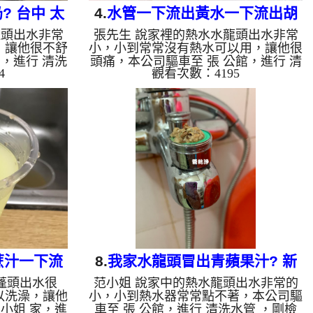
 台中 太
4.
水管一下流出黃水一下流出胡
蓬頭出水非常
張先生 說家裡的熱水水龍頭出水非常
洗水管
蘿蔔汁? 板橋 重慶路 熱水管堵塞
，讓他很不舒
小，小到常常沒有熱水可以用，讓他很
，進行 清洗
頭痛，本公司驅車至 張 公館，進行 清
4
觀看次數：4195
壁上都是碳酸
洗水管 ，檢測時就發現管路都是鐵
 高周波水管
鏽，本公司架起 高周波水管清洗機，
至水管裡面，
灌入 檸檬酸水 至水管裡面，等了約15
洗機 ，啟動
分，開啟 水管清洗機 ，啟動 螺旋
污垢及異物沖
波 模式，把水管的污垢及異物沖出
西，沒多久就
來，一開始是沒洗出東西，一下子就洗
綿綿不絕，水
出黃水，沒多久就噴出胡蘿蔔汁，延綿
片，許先生看
不絕，杯底還留下不少鐵鏽，水面上還
管 一個多小
有一堆油，如下圖片，張先生看了就覺
量恢復正常，
得頭痛，說水管裡面怎麼這麼髒，如影
如是自來水，
片， 洗水管 一個多小時後， 熱水出水
量恢復正常，張先...
蔗汁一下流
8.
我家水龍頭冒出青蘋果汁? 新
蓬頭出水很
范小姐 說家中的熱水龍頭出水非常的
 熱水管路清
竹 竹東 南寧路 洗水管
以洗澡，讓他
小，小到熱水器常常點不著，本公司驅
小姐 家，進
車至 張 公館，進行 清洗水管 ，剛檢