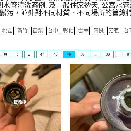
水管清洗案例, 及一般住家透天, 公寓水管
髒污，並針對不同材質、不同場所的管線
桃園
新竹
苗栗
台中
彰化
雲林
南投
嘉義
台
上一頁
1
...
47
48
49
50
...
88
下一頁