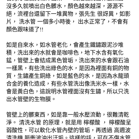
沒多久就噴出白色髒水，顏色越來越深，源源不
絕，流裡台還留下一堆異物，張先生 很訝異，如影
片， 洗水管 一個多小時後， 出水正常了，不會有
顏色跟味道了!!
如是自來水，如水管老化，會產生鐵鏽跟泥沙堆
積，洗出來的水就會是咖啡色，地下水含有氧化
錳，管壁上會結成黑色管垢，洗出來的水會跟石油
一樣黑，有些洗出綠色的水，是因為裡面有銅的物
質，生鏽產生銅綠，如是藍色的水，是因為水龍頭
合金的養化造成，有些水管洗出像洗米水一樣，水
會是黃白色，這說明水管裡面沒有生鏽，所以只洗
出水管壁的生物膜。
管壁上的髒東西，如是靠一般水壓流動，很難清乾
淨。 清洗水管 的原理，就是用 檸檬酸 ， 檸檬酸呈
弱酸性，可以軟化水管內壁的管垢，再透過 高週波
清洗機 脈衝波沖出汙垢。這樣的話，可在不傷水管