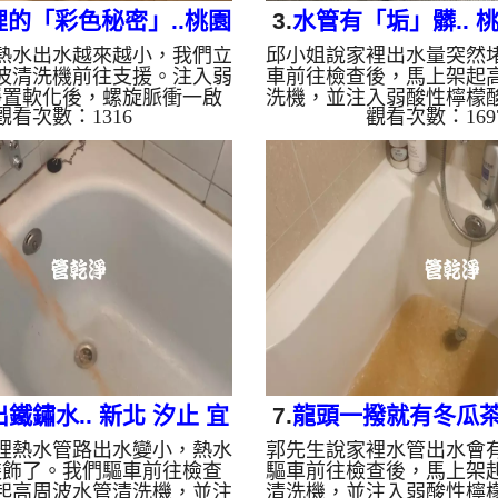
的「彩色秘密」..桃園
3.
水管有「垢」髒.. 
熱水出水越來越小，我們立
邱小姐說家裡出水量突然
 蘋果路 清洗水管
街 洗水管
波清洗機前往支援。注入弱
車前往檢查後，馬上架起
靜置軟化後，螺旋脈衝一啟
洗機，並注入弱酸性檸檬
觀看次數：1316
觀看次數：169
間噴出深棕色銹水！經過兩
垢。 不出所料，螺旋波
水流終於恢復清澈與強勁。
管路瞬間噴出髒水，一
需要定期「大掃除」？ 單
水」，滿滿的戰利品！這
走管壁陳年汙垢。不同的水
在管壁的泥沙與鐵鏽。經
映了不同的居家隱患： 棕
奮鬥，出水變乾淨熱水出
： 管線老化徵兆。 黑色
了。 為什麼水管需要
： 常見於地下水源。 綠色
除」？ 管壁髒汙靠一般
 銅合金接頭氧化。 乳白
除，不同的水質也會產生
： 細菌黏液滋生的警訊。
反應」： 咖啡色（鐵鏽/泥
...
於自來水管線老化。 石
錳）： 抽取地下水常見
...
鐵鏽水.. 新北 汐止 宜
7.
龍頭一撥就有冬瓜茶.
裡熱水管路出水變小，熱水
郭先生說家裡水管出水會
興街 洗水管
東 竹中路 水管
裝飾了。我們驅車前往檢查
驅車前往檢查後，馬上架
起高周波水管清洗機，並注
清洗機，並注入弱酸性檸