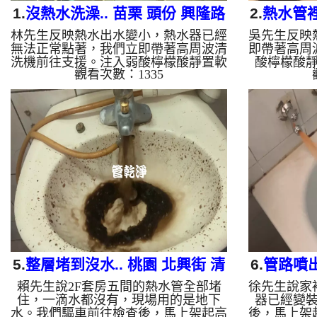
1.
沒熱水洗澡.. 苗栗 頭份 興隆路
2.
熱水管裡
林先生反映熱水出水變小，熱水器已經
吳先生反映
水管清洗
楊梅
無法正常點著，我們立即帶著高周波清
即帶著高周
洗機前往支援。注入弱酸檸檬酸靜置軟
酸檸檬酸
觀看次數：1335
化後，螺旋脈衝一啟動，龍頭瞬間噴出
動，管路瞬
鐵銹水！經過兩小時努力，熱水出水量
小時奮鬥，
終於恢復清澈與強勁，。 為什麼水管
為什麼水管
需要定期「大掃除」？ 單靠水壓帶不
靠水壓帶不
走管壁陳年汙垢。不同的水質顏色，反
質顏色，反
映了不同的居家隱患： 棕色（鐵
色（鐵鏽）
鏽）： 管線老化徵兆。 黑色（氧化
（氧化錳）
錳）： 常見於地下水源。 綠色（銅
（銅綠）：
綠）： 銅合金接頭氧化。 乳白（生物
（生物膜）
膜）： 細菌黏液滋生的...
5.
整層堵到沒水.. 桃園 北興街 清
6.
管路噴出
賴先生說2F套房五間的熱水管全部堵
徐先生說家
洗水管
住，一滴水都沒有，現場用的是地下
器已經變
水。我們驅車前往檢查後，馬上架起高
後，馬上架