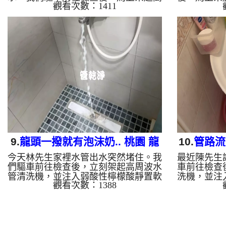
觀看次數：1411
周波水管清洗機，並注入弱酸性檸檬酸
入弱酸性檸
靜置軟化管垢。 不出所料，螺旋波模
所料，螺旋
式一啟動，一開始都沒水，突然管路噴
出髒水，一
出髒水，瞬間變成的「石油」！這就是
又變成「鐵
長年累積在管壁的泥沙與鐵鏽。經過四
管壁的泥沙
個小時的努力，出水終於變乾淨，出水
鬥，出水終
量也變大了。 為什麼水管需要定期
復了。 
「大掃除」？ 管壁髒汙靠一般水壓難
除」？ 
以清除，不同的水質也會產生不同的
除，不同的
「色彩反應」： 咖啡色（鐵鏽/泥
反應」： 
沙）： 常見於自來水管線老化。 石
於自來水管
油...
9.
龍頭一撥就有泡沫奶.. 桃園 龍
10.
管路流
今天林先生家裡水管出水突然堵住。我
最近陳先生
潭 向陽二街 洗水管
成
們驅車前往檢查後，立刻架起高周波水
車前往檢查
管清洗機，並注入弱酸性檸檬酸靜置軟
洗機，並注
觀看次數：1388
化管垢。 不出所料，螺旋波模式一啟
垢。 不出
動，髒水變成的「泡沫牛奶」，還噴出
就噴出一
一大塊異物！這就是長年累積在管壁的
「泡沫牛奶
泥沙與鐵鏽。經過兩個小時的奮鬥，出
的泥沙與鐵
水終於變乾淨，出水量也恢復了。 為
水終於轉