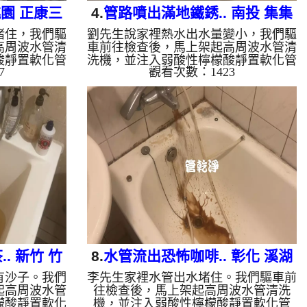
桃園 正康三
4.
管路噴出滿地鐵銹.. 南投 集集
堵住，我們驅
劉先生說家裡熱水出水量變小，我們驅
明水路 水管清洗
高周波水管清
車前往檢查後，馬上架起高周波水管清
酸靜置軟化管
洗機，並注入弱酸性檸檬酸靜置軟化管
7
觀看次數：1423
模式一啟動，
垢。 不出所料，螺旋波模式一啟動，
下變成「泥
管路瞬間噴出髒水，一下變成「鐵鏽
就是長年累積
水」，不一會兒就滿地是鐵銹！這就是
過兩個小時的
長年累積在管壁的泥沙與鐵鏽。經過兩
水量也恢復
個小時的奮鬥，出水變乾淨熱水出水量
定期「大掃
也恢復了。 為什麼水管需要定期「大
水壓難以清
掃除」？ 管壁髒汙靠一般水壓難以清
不同的「色彩
除，不同的水質也會產生不同的「色彩
沙）： 常見
反應」： 咖啡色（鐵鏽/泥沙）： 常見
油黑（氧化
於自來水管線老化。 石油黑（氧化
的黑色管垢。
錳）： 抽取地下水常見的黑色...
. 新竹 竹
8.
水管流出恐怖咖啡.. 彰化 溪湖
有沙子。我們
李先生家裡水管出水堵住。我們驅車前
清洗
大溪路 清洗水管
起高周波水管
往檢查後，馬上架起高周波水管清洗
檬酸靜置軟化
機，並注入弱酸性檸檬酸靜置軟化管