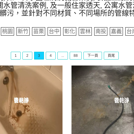
水管清洗案例, 及一般住家透天, 公寓水管
髒污，並針對不同材質、不同場所的管線
桃園
新竹
苗栗
台中
彰化
雲林
南投
嘉義
台
1
2
3
4
...
88
下一頁
頁尾