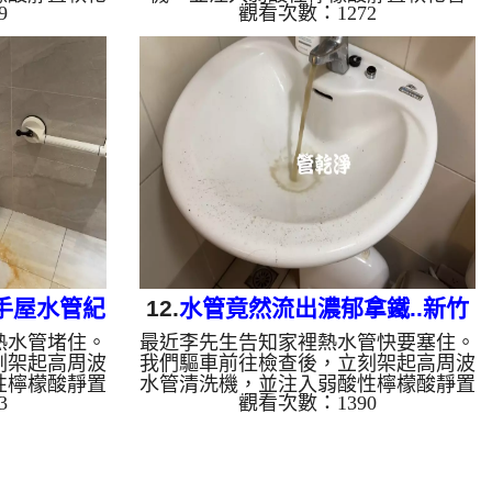
9
觀看次數：1272
螺旋波模式一
垢。 如我們所料想，螺旋波模式一啟
，一下就變成
動，管路噴出髒水，瞬間變成的「咖啡
年累積在管壁
液」！這就是長年累積在管壁的泥沙與
小時的奮鬥，
鐵鏽。經過兩個小時的奮鬥，出水終於
也變大了。
變乾淨，出水量也變大了。 為什麼水
掃除」？ 管
管需要定期「大掃除」？ 管壁髒汙靠
除，不同的水
一般水壓難以清除，不同的水質也會產
反應」： 咖
生不同的「色彩反應」： 咖啡色（鐵
見於自來水管
鏽/泥沙）： 常見於自來水管線老化。
）： 抽取地
石油黑（氧化錳）： 抽取地下水常見
 ...
的黑色管垢。 綠色/藍...
手屋水管紀
12.
水管竟然流出濃郁拿鐵..新竹
熱水管堵住。
最近李先生告知家裡熱水管快要塞住。
路 清洗水管
橫山 新興街 洗水管
刻架起高周波
我們驅車前往檢查後，立刻架起高周波
性檸檬酸靜置
水管清洗機，並注入弱酸性檸檬酸靜置
3
觀看次數：1390
螺旋波模式一
軟化管垢。 不出所料，螺旋波模式一
的「巧克力可
啟動，泥水瞬間變成濃郁的「拿鐵」！
管壁的泥沙與
這就是長年累積在管壁的泥沙與鐵鏽。
努力，水終於
經過兩個多小時的奮戰，水流終於從汙
恢復出水量。
濁轉為清澈，熱水也恢復了往日的出水