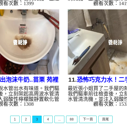
觀看次數：1399
觀看次數：141
檬酸靜置軟化管垢。 不出
管垢。 如我們所料想，
波模式一啟動，管路瞬間噴
啟動，管路瞬間噴出髒水
下就變成「冬瓜茶」，一下
的「冬瓜茶」！這就是長
鏽水」！這就是長年累積在
的泥沙與鐵鏽。經過兩個
與鐵鏽。經過兩個小時的奮
出水終於變乾淨，出水量
於變乾淨，熱水出水量也恢
為什麼水管需要定期「大
為什麼水管需要定期「大掃
壁髒汙靠一般水壓難以清
管壁髒汙靠一般水壓難以清
質也會產生不同的「色彩
水質也會產生不同的「色彩
啡色（鐵鏽/泥沙）： 常
咖啡色（鐵鏽/泥沙）： 常見
線老化。 石油黑（氧化錳
線老化。 石油黑（氧...
下水常見的黑色管垢。
出泡沫牛奶..苗栗 苑裡
11.
恐怖巧克力水！二
說水管出水有味道。我們驅
最近張小姐買了二手屋的
功路 水管清洗
實.. 台中 北屯 環中
後，立刻架起高周波水管清
我們驅車前往檢查後，立
入弱酸性檸檬酸靜置軟化管
水管清洗機，並注入弱酸
觀看次數：1308
觀看次數：153
所料，螺旋波模式一啟動，
軟化管垢。 不出所料，
顆顆異物，髒水瞬間變成的
啟動，髒水瞬間變成濃郁
」！這就是長年累積在管壁
可」！這就是長年累積在
1
2
3
4
...
88
下一頁
頁尾
鏽。經過兩個小時的努力，
鐵鏽。經過兩個多小時的
為乾淨，出水量也變大了。
從汙濁轉為乾淨，熱水也