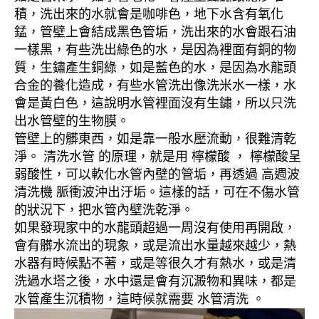
積，洗出來的水就會是咖啡色，地下水含有氧化
錳，管壁上會結成黑色管垢，洗出來的水會跟石油
一樣黑，有些洗出綠色的水，是因為裡面有銅的物
質，生鏽產生銅綠，如是藍色的水，是因為水龍頭
合金的養化造成，有些水管洗出像洗米水一樣，水
會是黃白色，這說明水管裡面沒有生鏽，所以只洗
出水管壁的生物膜。
管壁上的髒東西，如是靠一般水壓流動，很難清乾
淨。 清洗水管 的原理，就是用 檸檬酸 ， 檸檬酸呈
弱酸性，可以軟化水管內壁的管垢，再透過 高週波
清洗機 脈衝波沖出汙垢。這樣的話，可在不傷水管
的狀況下，把水管內壁洗乾淨。
如果發現家中的水龍頭超過一周沒有使用再開啟，
會有髒水流出的現象，或是流出水量越來越少，熱
水器有時候點不著，或是等很久才有熱水，或是清
洗過水塔之後，水中還是會有沉澱物和異味，都是
水管產生沉積物，這時候就需要 水管清洗 。