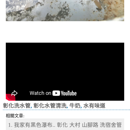
清洗水管, 水管清洗, 洗水管, 熱水忽
冷忽熱
彰化洗水管
,
彰化水管清洗
,
牛奶
,
水有味道
相關文章:
1. 我家有黑色瀑布.. 彰化 大村 山腳路 洗宿舍管