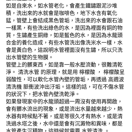
如是自來水，如水管老化，會產生鐵鏽跟泥沙堆
積，洗出來的水就會是咖啡色，地下水含有氧化
錳，管壁上會結成黑色管垢，洗出來的水會跟石油
一樣黑，有些洗出綠色的水，是因為裡面有銅的物
質，生鏽產生銅綠，如是藍色的水，是因為水龍頭
合金的養化造成，有些水管洗出像洗米水一樣，水
會是黃白色，這說明水管裡面沒有生鏽，所以只洗
出水管壁的生物膜。
管壁上的髒東西，如是靠一般水壓流動，很難清乾
淨。 清洗水管 的原理，就是用 檸檬酸 ， 檸檬酸呈
弱酸性，可以軟化水管內壁的管垢，再透過 高週波
清洗機 脈衝波沖出汙垢。這樣的話，可在不傷水管
的狀況下，把水管內壁洗乾淨。
如果發現家中的水龍頭超過一周沒有使用再開啟，
會有髒水流出的現象，或是流出水量越來越少，熱
水器有時候點不著，或是等很久才有熱水，或是清
洗過水塔之後，水中還是會有沉澱物和異味，都是
水管產生沉積物，這時候就需要 水管清洗 。