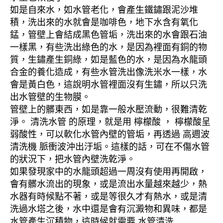
如是自來水，如水管老化，會產生鐵鏽跟泥沙堆
積，洗出來的水就會是咖啡色，地下水含有氧化
錳，管壁上會結成黑色管垢，洗出來的水會跟石油
一樣黑，有些洗出綠色的水，是因為裡面有銅的物
質，生鏽產生銅綠，如是藍色的水，是因為水龍頭
合金的養化造成，有些水管洗出像洗米水一樣，水
會是黃白色，這說明水管裡面沒有生鏽，所以只洗
出水管壁的生物膜。
管壁上的髒東西，如是靠一般水壓流動，很難清乾
淨。 清洗水管 的原理，就是用 檸檬酸 ， 檸檬酸呈
弱酸性，可以軟化水管內壁的管垢，再透過 高週波
清洗機 脈衝波沖出汙垢。這樣的話，可在不傷水管
的狀況下，把水管內壁洗乾淨。
如果發現家中的水龍頭超過一周沒有使用再開啟，
會有髒水流出的現象，或是流出水量越來越少，熱
水器有時候點不著，或是等很久才有熱水，或是清
洗過水塔之後，水中還是會有沉澱物和異味，都是
水管產生沉積物，這時候就需要 水管清洗