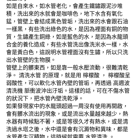
如是自來水，如水管老化，會產生鐵鏽跟泥沙堆
積，洗出來的水就會是咖啡色，地下水含有氧化
錳，管壁上會結成黑色管垢，洗出來的水會跟石油
一樣黑，有些洗出綠色的水，是因為裡面有銅的物
質，生鏽產生銅綠，如是藍色的水，是因為水龍頭
合金的養化造成，有些水管洗出像洗米水一樣，水
會是黃白色，這說明水管裡面沒有生鏽，所以只洗
出水管壁的生物膜。
管壁上的髒東西，如是靠一般水壓流動，很難清乾
淨。 清洗水管 的原理，就是用 檸檬酸 ， 檸檬酸呈
弱酸性，可以軟化水管內壁的管垢，再透過 高週波
清洗機 脈衝波沖出汙垢。這樣的話，可在不傷水管
的狀況下，把水管內壁洗乾淨。
如果發現家中的水龍頭超過一周沒有使用再開啟，
會有髒水流出的現象，或是流出水量越來越少，熱
水器有時候點不著，或是等很久才有熱水，或是清
洗過水塔之後，水中還是會有沉澱物和異味，都是
水管產生沉積物，這時候就需要 水管清洗 。