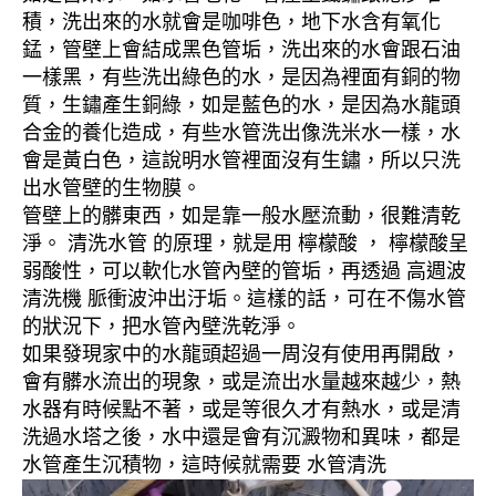
積，洗出來的水就會是咖啡色，地下水含有氧化
錳，管壁上會結成黑色管垢，洗出來的水會跟石油
一樣黑，有些洗出綠色的水，是因為裡面有銅的物
質，生鏽產生銅綠，如是藍色的水，是因為水龍頭
合金的養化造成，有些水管洗出像洗米水一樣，水
會是黃白色，這說明水管裡面沒有生鏽，所以只洗
出水管壁的生物膜。
管壁上的髒東西，如是靠一般水壓流動，很難清乾
淨。 清洗水管 的原理，就是用 檸檬酸 ， 檸檬酸呈
弱酸性，可以軟化水管內壁的管垢，再透過 高週波
清洗機 脈衝波沖出汙垢。這樣的話，可在不傷水管
的狀況下，把水管內壁洗乾淨。
如果發現家中的水龍頭超過一周沒有使用再開啟，
會有髒水流出的現象，或是流出水量越來越少，熱
水器有時候點不著，或是等很久才有熱水，或是清
洗過水塔之後，水中還是會有沉澱物和異味，都是
水管產生沉積物，這時候就需要 水管清洗