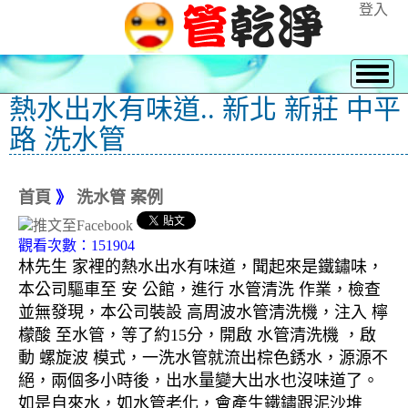
登入
熱水出水有味道.. 新北 新莊 中平
路 洗水管
首頁
》
洗水管 案例
觀看次數：151904
林先生 家裡的熱水出水有味道，聞起來是鐵鏽味，
本公司驅車至 安 公館，進行 水管清洗 作業，檢查
並無發現，本公司裝設 高周波水管清洗機，注入 檸
檬酸 至水管，等了約15分，開啟 水管清洗機 ，啟
動 螺旋波 模式，一洗水管就流出棕色銹水，源源不
絕，兩個多小時後，出水量變大出水也沒味道了。
如是自來水，如水管老化，會產生鐵鏽跟泥沙堆