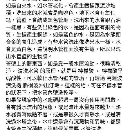
如是自來水，如水管老化，會產生鐵鏽跟泥沙堆
積，洗出來的水就會是咖啡色，地下水含有氧化
錳，管壁上會結成黑色管垢，洗出來的水會跟石油
一樣黑，有些洗出綠色的水，是因為裡面有銅的物
質，生鏽產生銅綠，如是藍色的水，是因為水龍頭
合金的養化造成，有些水管洗出像洗米水一樣，水
會是黃白色，這說明水管裡面沒有生鏽，所以只洗
出水管壁的生物膜。
管壁上的髒東西，如是靠一般水壓流動，很難清乾
淨。 清洗水管 的原理，就是用 檸檬酸 ， 檸檬酸呈
弱酸性，可以軟化水管內壁的管垢，再透過 高週波
清洗機 脈衝波沖出汙垢。這樣的話，可在不傷水管
的狀況下，把水管內壁洗乾淨。
如果發現家中的水龍頭超過一周沒有使用再開啟，
會有髒水流出的現象，或是流出水量越來越少，熱
水器有時候點不著，或是等很久才有熱水，或是清
洗過水塔之後，水中還是會有沉澱物和異味，都是
水管產生沉積物，這時候就需要 水管清洗