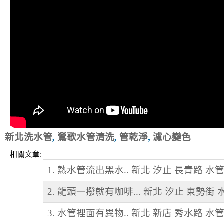
新北洗水管
,
鶯歌水管清洗
,
管乾淨
,
濾心變色
相關文章:
1. 熱水管流出黑水.. 新北 汐止 長青路 水
2. 龍頭一撥就有咖啡... 新北 汐止 東勢街
3. 水管裡面有異物.. 新北 新店 秀水路 水