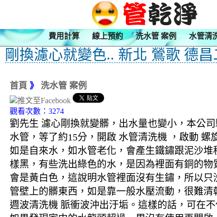
費用計算
線上預約
洗水管 案例
水管清
剛換濾心就變色.. 新北 鶯歌 德
首頁
》
洗水管 案例
觀看次數：3274
劉先生 濾心剛換就變髒，出水量也變小，本公司驅
水管，等了約15分，開啟 水管清洗機 ，啟動
如是自來水，如水管老化，會產生鐵鏽跟泥沙堆
樣黑，有些洗出綠色的水，是因為裡面有銅的物
會是黃白色，這說明水管裡面沒有生鏽，所以只
管壁上的髒東西，如是靠一般水壓流動，很難清乾
週波清洗機 脈衝波沖出汙垢。這樣的話，可在