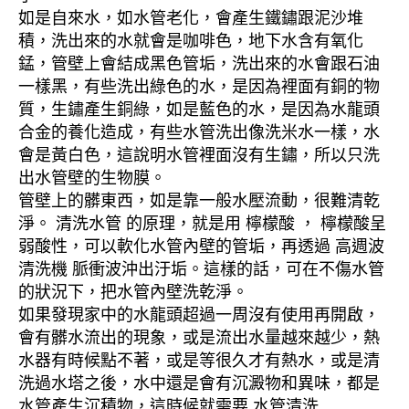
如是自來水，如水管老化，會產生鐵鏽跟泥沙堆
積，洗出來的水就會是咖啡色，地下水含有氧化
錳，管壁上會結成黑色管垢，洗出來的水會跟石油
一樣黑，有些洗出綠色的水，是因為裡面有銅的物
質，生鏽產生銅綠，如是藍色的水，是因為水龍頭
合金的養化造成，有些水管洗出像洗米水一樣，水
會是黃白色，這說明水管裡面沒有生鏽，所以只洗
出水管壁的生物膜。
管壁上的髒東西，如是靠一般水壓流動，很難清乾
淨。 清洗水管 的原理，就是用 檸檬酸 ， 檸檬酸呈
弱酸性，可以軟化水管內壁的管垢，再透過 高週波
清洗機 脈衝波沖出汙垢。這樣的話，可在不傷水管
的狀況下，把水管內壁洗乾淨。
如果發現家中的水龍頭超過一周沒有使用再開啟，
會有髒水流出的現象，或是流出水量越來越少，熱
水器有時候點不著，或是等很久才有熱水，或是清
洗過水塔之後，水中還是會有沉澱物和異味，都是
水管產生沉積物，這時候就需要 水管清洗