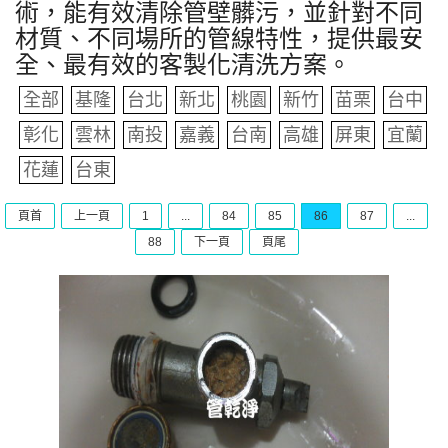
術，能有效清除管壁髒污，並針對不同
材質、不同場所的管線特性，提供最安
全、最有效的客製化清洗方案。
全部
基隆
台北
新北
桃園
新竹
苗栗
台中
彰化
雲林
南投
嘉義
台南
高雄
屏東
宜蘭
花蓮
台東
頁首
上一頁
1
...
84
85
86
87
...
88
下一頁
頁尾