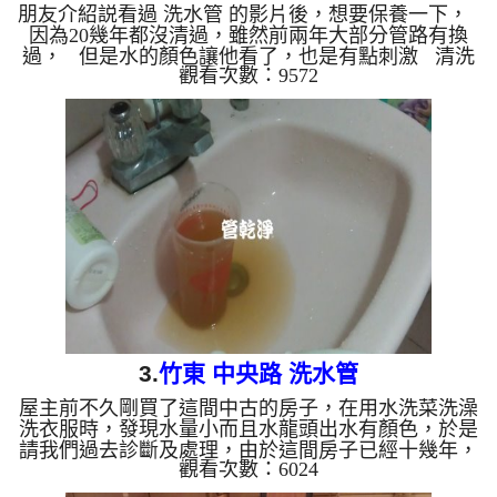
朋友介紹説看過 洗水管 的影片後，想要保養一下，
因為20幾年都沒清過，雖然前兩年大部分管路有換
過， 但是水的顏色讓他看了，也是有點刺激 清洗
觀看次數：9572
水管 水管清洗 洗水管 熱水管堵塞 熱水忽冷忽熱 ...
3.
竹東 中央路 洗水管
屋主前不久剛買了這間中古的房子，在用水洗菜洗澡
洗衣服時，發現水量小而且水龍頭出水有顏色，於是
請我們過去診斷及處理，由於這間房子已經十幾年，
觀看次數：6024
又沒洗水管 洗過，加上鐵管繡蝕，水就呈現紅色像
是胡蘿蔔汁，屋主告知洗澡過後皮膚會紅癢，這是由