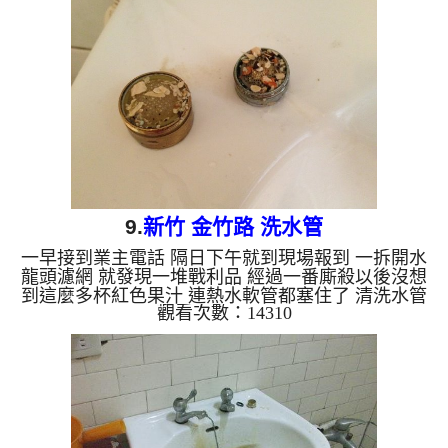
9.
新竹 金竹路 洗水管
一早接到業主電話 隔日下午就到現場報到 一拆開水
龍頭濾網 就發現一堆戰利品 經過一番廝殺以後沒想
到這麼多杯紅色果汁 連熱水軟管都塞住了 清洗水管
觀看次數：14310
水管清洗 洗水管 熱水忽冷忽熱 水管堵塞...