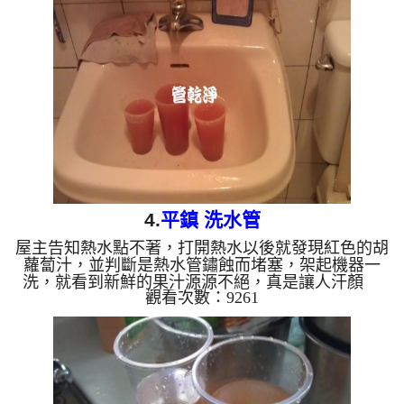
於管壁內有鐵鏽及細菌造成，所以馬上就來看看自來
水管裡面藏了什麼 一開始先把管路的水清空，只看
到稍微紅色的液體 當開始使用高周波機 清洗水管
時，水就像是泥漿，源源不絕的跑出來 水管清洗 差
不多20分鐘以後，水就漸漸變乾淨了，可見水管裡面
藏...
4.
平鎮 洗水管
屋主告知熱水點不著，打開熱水以後就發現紅色的胡
蘿蔔汁，並判斷是熱水管鏽蝕而堵塞，架起機器一
洗，就看到新鮮的果汁源源不絕，真是讓人汗顏
觀看次數：9261
清洗水管 水管清洗 洗水管 熱水管堵塞 熱水忽冷忽熱
...