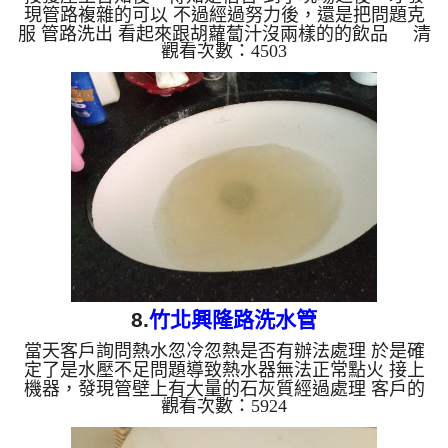
現管路複雜的可以 不過經過努力後，還是把問題克
服 管路洗出 看起來跟胡蘿蔔汁沒兩樣的的飲品 清
觀看次數：4503
洗水管 水管清洗 洗水管 熱水忽冷忽熱 水管堵塞 水
管阻塞...
8.
竹北興隆路洗水管
當天客戶詢問熱水忽冷忽熱是否有辦法處理 於是確
定了是水壓不足問題導致熱水器無法正常點火 接上
機器，發現管壁上有大量的石灰質經過處理 客戶的
觀看次數：5924
問題徹底解決了 清洗水管 水管清洗 洗水管 熱水忽冷
忽熱 水管堵塞 水管阻塞...