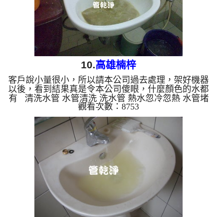
10.
高雄楠梓
客戶說小量很小，所以請本公司過去處理，架好機器
以後，看到結果真是令本公司傻眼，什麼顏色的水都
有 清洗水管 水管清洗 洗水管 熱水忽冷忽熱 水管堵
觀看次數：8753
塞 水管阻塞