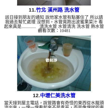
11.
竹北 溪州路 洗水管
該日接到朋友的通知 說他家水管有點塞住了 所以請
我過去幫忙處理 沒想到，水管竟跑出波蜜果菜汁 看
起來真是............ 清洗水管 水管清洗 洗水管 熱水管
觀看次數：10481
堵塞 熱水忽冷忽熱
12.
中壢仁美洗水管
當天接到屋主電話，說管路會有奇怪的東西從水龍頭
流出來，一塊一塊看起來不是青苔，而是像塊狀的東