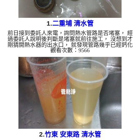
1.
二重埔 清水管
前日接到委託人來電，詢問熱水管路是否堵塞， 經
過委託人說明後判斷是堵塞就前往施工， 沒想到才
剛猜開熱水器的出水口， 就發現管路幾乎已經鈣化
觀看次數：9566
了， 連熱水器裡面也一樣， 洗這麼多家第一次看到
鈣化如此嚴重的， 經過一番努力過後， 終於讓委託
人能好好洗個熱水澡。 清洗水管 水管清洗 洗水管
熱水管堵塞 熱水忽冷忽熱...
2.
竹東 安東路 清水管