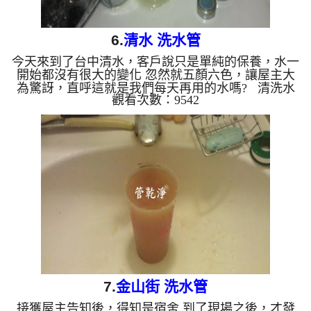
6.
清水 洗水管
今天來到了台中清水，客戶說只是單純的保養，水一
開始都沒有很大的變化 忽然就五顏六色，讓屋主大
為驚訝，直呼這就是我們每天再用的水嗎? 清洗水
觀看次數：9542
管,水管清洗,洗水管,水管堵塞,水管阻塞,熱水忽冷忽
熱...
7.
金山街 洗水管
接獲屋主告知後，得知是宿舍 到了現場之後，才發