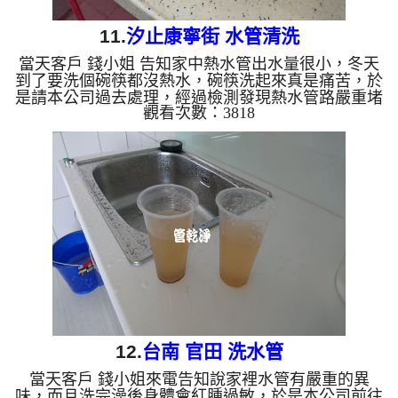
11.
汐止康寧街 水管清洗
當天客戶 錢小姐 告知家中熱水管出水量很小，冬天
到了要洗個碗筷都沒熱水，碗筷洗起來真是痛苦，於
是請本公司過去處理，經過檢測發現熱水管路嚴重堵
觀看次數：3818
塞，於是本公司架起 水管清洗機 ，開始 洗水管 過程
中，管路一直噴出髒水，如下圖，髒水味道如像臭水
溝出來的， 水管清洗 約兩個多小時，管路終於清洗
完成，客戶在這冬天能愉快的洗碗了。 清洗水管,水
管清洗, 洗水管, 熱水管堵塞, 熱水忽冷忽熱 ...
12.
台南 官田 洗水管
當天客戶 錢小姐來電告知說家裡水管有嚴重的異
味，而且洗完澡後身體會紅腫過敏，於是本公司前往