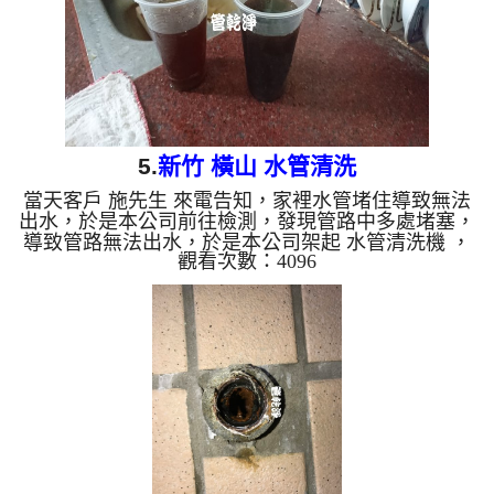
5.
新竹 橫山 水管清洗
當天客戶 施先生 來電告知，家裡水管堵住導致無法
出水，於是本公司前往檢測，發現管路中多處堵塞，
導致管路無法出水，於是本公司架起 水管清洗機 ，
觀看次數：4096
開始 清水管 ，管路不斷噴出泥水及黑水，如下影
片， 水管清洗 過程管路常常堵塞，本公司改用特殊
工法來 清水管，過程 約三個多小時，管路裡的管垢
總算清乾淨，客戶終於可以正常用水了。 清洗水管,
水管清洗, 洗水管, 熱水管堵塞, 熱水忽冷忽熱 ...