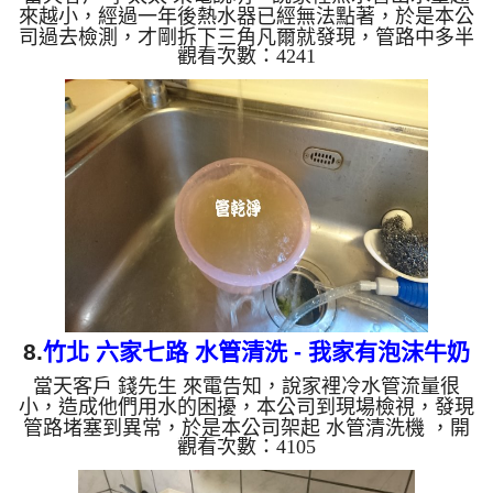
來越小，經過一年後熱水器已經無法點著，於是本公
司過去檢測，才剛拆下三角凡爾就發現，管路中多半
觀看次數：4241
已經被管垢給佔據，於是本公司架起 水管清洗機 ，
開始 清水管 ，管路不斷噴出泡沫狀的牛奶水，如下
影片， 水管清洗 過程管路堵塞異常，本公司改用特
殊工法處理，過程 約兩個多小時，熱水管管路終於
水量變大，客戶終於可以正常洗澡了。 清洗水管,水
管清洗, 洗水管, 熱水管堵塞, 熱水忽冷忽熱 ...
8.
竹北 六家七路 水管清洗 - 我家有泡沫牛奶
當天客戶 錢先生 來電告知，說家裡冷水管流量很
小，造成他們用水的困擾，本公司到現場檢視，發現
管路堵塞到異常，於是本公司架起 水管清洗機 ，開
觀看次數：4105
始 清水管 ，管路不斷噴出泡沫狀的牛奶水，如下影
片， 水管清洗 約兩個小時，水管管路終於清洗完成
水量變大，客戶終於可以正常用水了。 清洗水管,水