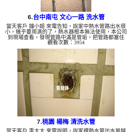
6.
台中南屯 文心一路 洗水管
當天客戶 鐘小姐 來電告知，說家中熱水管路出水很
小，幾乎要用滴的了，熱水器根本無法使用，本公司
到現場查看，發現管路中滿是管垢，把管路都塞住
觀看次數：3954
了，如下圖，熱水當然就出不來了，於是本公司架起
水管清洗機 ，開始 清水管 ，管路不斷噴出泥水，如
下影片， 水管清洗 過程管路堵塞異常，本公司改用
特殊工法處理，過程 約三個多小時，水管管路裡的
泥總算清乾淨，客戶終於可以正常用熱水了。 清洗
水管,水管清洗, 洗水管, 熱水管堵塞, 熱水忽冷忽熱
...
7.
桃園 楊梅 清洗水管
當天客戶 李太太 來電說明，說家裡熱水管出水量越