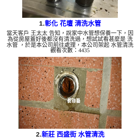
1.
彰化 花壇 清洗水管
當天客戶 王太太 告知，說家中水管想保養一下，因
為從房屋蓋好後都沒有清洗過，想試試看甚麼是 洗
水管 ，於是本公司前往處理，本公司架起 水管清洗
觀看次數：4435
機 ，開始 清水管 ，管路不斷噴出 石油 ，如下影
片， 水管清洗 過程中，水管管路不段堵住，一問之
後才發現這以前是使用地下水，後來才改用自來水，
作業約三個多小時，管路裡的地下水管垢終於清洗乾
淨，水管出水量也比以前大多了。 清洗水管,水管清
洗, 洗水管, 熱水管堵塞, 熱水忽冷忽熱 ...
2.
新莊 西盛街 水管清洗