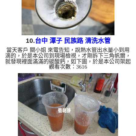
10.
台中 潭子 民族路 清洗水管
當天客戶 關小姐 來電告知，說熱水管出水量小到用
滴的，於是本公司到現場檢視，才剛拆下三角帆爾，
就發現裡面滿滿的碳酸鈣，如下圖，於是本公司架起
觀看次數：3616
水管清洗機 ，開始 清水管 ，管路狂噴金黃色的維大
力，水的味道如像臭水溝的味道，而且刺鼻， 水管
清洗 約兩個多小時，管路終於清洗完成，用戶終於
可以正常用水了。 清洗水管,水管清洗, 洗水管, 熱水
管堵塞, 熱水忽冷忽熱 ...