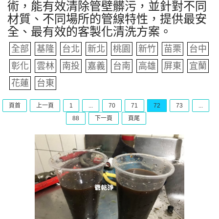
術，能有效清除管壁髒污，並針對不同
材質、不同場所的管線特性，提供最安
全、最有效的客製化清洗方案。
全部
基隆
台北
新北
桃園
新竹
苗栗
台中
彰化
雲林
南投
嘉義
台南
高雄
屏東
宜蘭
花蓮
台東
頁首
上一頁
1
...
70
71
72
73
...
88
下一頁
頁尾