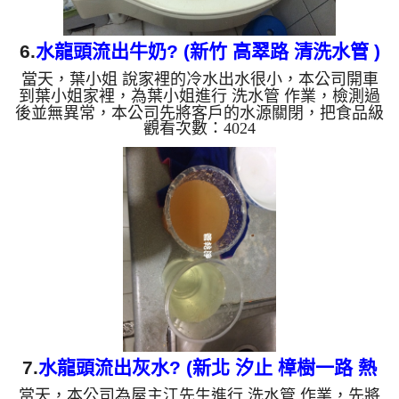
6.
水龍頭流出牛奶? (新竹 高翠路 清洗水管 )
當天，葉小姐 說家裡的冷水出水很小，本公司開車
到葉小姐家裡，為葉小姐進行 洗水管 作業，檢測過
後並無異常，本公司先將客戶的水源關閉，把食品級
觀看次數：4024
檸檬酸 溶液灌入水管，靜置約15分鐘，用 高周波清
洗機 ，把水管內壁污垢沖出來，一開始沒想到洗出
來的水呈白色泡沫狀，看起來跟牛奶一樣，後面變成
了土色，葉小姐看就傻眼了，直說房子才10年而已，
水管裡面怎麼那麼髒？ 如是自來水，如水管老化，
會產生鐵鏽跟泥沙堆積，洗出來的水就會是咖啡色，
地下水因含有氧化錳，在管壁上會結成黑色管垢，洗
出來的水會跟石油一樣黑，...
7.
水龍頭流出灰水? (新北 汐止 樟樹一路 熱
當天，本公司為屋主江先生進行 洗水管 作業，先將
水忽冷忽熱 )