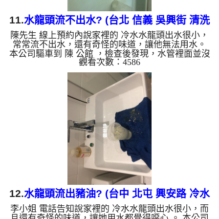
11.
水龍頭流不出水? (台北 信義 吳興街 清洗
陳先生 線上預約內說家裡的 冷水水龍頭出水很小，
水管)
常常流不出水，還有奇怪的味道，讓他無法用水。
本公司驅車到 陳 公館 ，檢查後發現，水管裡面並沒
觀看次數：4586
發現什麼，裝上機器開始洗水管。 沒多久水龍頭管
路就噴出黑黑的液體，看起來跟石油一樣，一開始水
都出不來，如下圖及影片。 水管裡的髒東西不斷流
出來，水的顏色慢慢變成透明，髒東西也越來越少，
最後變成乾淨的清水。 清洗水管 是利用 高週波脈衝
式水管清洗機 ，將檸檬酸打入水管，讓水管管壁的
鐵鏽及生物膜軟化，透過空氣與水混合，產生阻力，
這時高...
12.
水龍頭流出豬油? (台中 北屯 興安路 冷水
李小姐 電話告知說家裡的 冷水水龍頭出水很小，而
堵塞 )
且還有奇怪的味道，讓她用水都覺得噁心 。 本公司