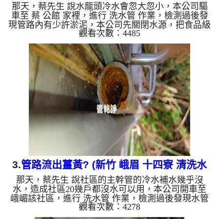
那天，蔡先生 說水龍頭冷水會忽大忽小，本公司驅
車至 蔡 公館 家裡，進行 洗水管 作業，檢測過後發
現管路內有少許淤泥，本公司先關閉水源，把食品級
觀看次數：4485
檸檬酸 溶液注入水管，靜置約20分鐘，再用 高周波
清洗機 ，把水管內壁污垢沖出來，一開始沒想到洗
出來的水呈現青黑色，看起來跟仙草茶一樣，自來水
還洗出黑色，蔡先生驚呆了，直說房子才10年而已，
水管怎麼這麼髒？ 如是自來水，如水管老化，會產
生鐵鏽跟泥沙堆積，洗出來的水就會是咖啡色，地下
水含有氧化錳，管壁上會結成黑色管垢，洗出來的水
會跟石油一樣黑，有些...
3.
管路流出薑黃? (新竹 峨眉 十四寮 清洗水
那天，蔡先生 說社區的主幹管的冷水補水幾乎沒
管 )
水，造成社區20幾戶都沒水可以用，本公司開車至
峨嵋該社區，進行 洗水管 作業，檢測過後發現水管
觀看次數：4278
內滿是紅色淤泥，且該社區是用地下水，水井至水塔
管路約200多公尺高度約40公尺，安裝高周波水管清