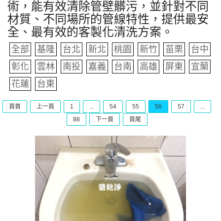
術，能有效清除管壁髒污，並針對不同
材質、不同場所的管線特性，提供最安
全、最有效的客製化清洗方案。
全部
基隆
台北
新北
桃園
新竹
苗栗
台中
彰化
雲林
南投
嘉義
台南
高雄
屏東
宜蘭
花蓮
台東
頁首
上一頁
1
...
54
55
56
57
...
88
下一頁
頁尾