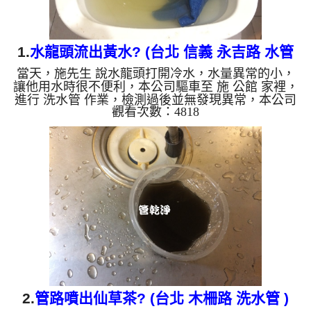
1.
水龍頭流出黃水? (台北 信義 永吉路 水管
當天，施先生 說水龍頭打開冷水，水量異常的小，
清洗 )
讓他用水時很不便利，本公司驅車至 施 公館 家裡，
進行 洗水管 作業，檢測過後並無發現異常，本公司
觀看次數：4818
先關閉水源，把食品級 檸檬酸 溶液注入水管，靜置
約15分鐘，再用 高周波清洗機 ，把水管內壁污垢沖
出來，一開始沒想到洗出來的水呈現亮黃色，看起來
跟尿尿一樣，施先生看了看，說怎麼這麼鮮豔，而且
味道這麼難聞，直說房子才20年而已，水管裡面怎麼
噴出這些顏色的水？ 如是自來水，如水管老化，會
產生鐵鏽跟泥沙堆積，洗出來的水就會是咖啡色，地
下水含有氧化錳，管壁...
2.
管路噴出仙草茶? (台北 木柵路 洗水管 )