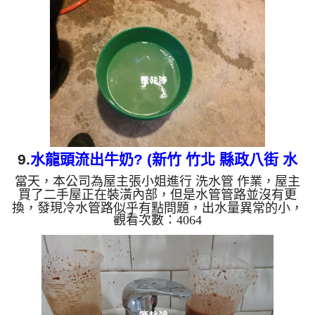
成了咖啡色，王太太邊看就邊呼喊Oh My God!，直說
房子才15年而已，水管裡面怎麼髒成這樣？ 如是自
來水，如水管老化，會產生鐵鏽跟泥沙堆積，洗出來
的水就會是咖啡色，地下水因含有氧化錳，在管壁上
會結成黑色管垢，...
9.
水龍頭流出牛奶? (新竹 竹北 縣政八街 水
當天，本公司為屋主張小姐進行 洗水管 作業，屋主
管清洗 )
買了二手屋正在裝潢內部，但是水管管路並沒有更
換，發現冷水管路似乎有點問題，出水量異常的小，
觀看次數：4064
本公司先將客戶的水源關閉，把食品級 檸檬酸 溶液
灌入水管，靜置約20分鐘，再用 高周波清洗機 ，把
水管內壁污垢和沉積物沖出來，洗出來的水呈黃白
色，看起來跟牛奶一樣，張小姐看到嚇一跳，直說房
子才10年而以，水管裡面怎麼那麼髒？ 如是自來
水，如水管老化，會產生鐵鏽跟泥沙堆積，洗出來的
水就會是咖啡色，地下水因含有氧化錳，在管壁上會