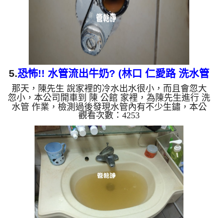
一樣黑，有些洗出綠色...
5.
恐怖!! 水管流出牛奶? (林口 仁愛路 洗水管
那天，陳先生 說家裡的冷水出水很小，而且會忽大
)
忽小，本公司開車到 陳 公館 家裡，為陳先生進行 洗
水管 作業，檢測過後發現水管內有不少生鏽，本公
觀看次數：4253
司先將客戶的水源關閉，把食品級 檸檬酸 溶液灌入
水管，靜置約15分鐘，用 高周波清洗機 ，把水管內
壁污垢沖出來，一開始沒想到洗出來的水呈白色泡沫
狀，看起來跟牛奶一樣，後面變成了土色，陳先生傻
眼，直說房子才20年而已，水管裡面怎麼那麼髒？
地下水因含有氧化錳，在管壁上會結成黑色管垢，洗
出來的水會跟石油一樣黑，如是自來水，如水管老
化，會產生鐵鏽跟泥沙堆...