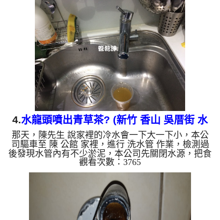
洗機過程中，因水井的抽水馬達馬力很大，但是管路
塞滿紅色淤泥，水根本推不上去，還一度爆管，本工
司改以特殊工法，沒想到還是沒用，因管路距離太長
及太高，本公司研發出創新工法來清洗水管，才把食
品級 檸檬酸 溶液注入水管，靜置約20分鐘，再用 高
周波清洗機 ，把水管內壁污垢...
4.
水龍頭噴出青草茶? (新竹 香山 吳厝街 水
那天，陳先生 說家裡的冷水會一下大一下小，本公
管清洗)
司驅車至 陳 公館 家裡，進行 洗水管 作業，檢測過
後發現水管內有不少淤泥，本公司先關閉水源，把食
觀看次數：3765
品級 檸檬酸 溶液注入水管，靜置約20分鐘，再用 高
周波清洗機 ，把水管內壁污垢沖出來，一開始沒想
到洗出來的水呈現米白混濁，看起來跟清草茶一樣，
陳先生傻眼，直說房子才15年而已，水管裡面怎麼髒
成這樣？ 如是自來水，如水管老化，會產生鐵鏽跟
泥沙堆積，洗出來的水就會是咖啡色，地下水含有氧
化錳，管壁上會結成黑色管垢，洗出來的水會跟石油