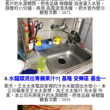
客戶的水源關閉，把食品級 檸檬酸 溶液灌入水管，
靜置約15分鐘，再用 高周波清洗機 ，把水管內壁污
觀看次數：5072
垢和沉積物沖出來，洗出來的髒水呈灰黑色，江先生
剛看到時直說水管裡面怎麼會這樣，房子才15年，水
管裡面那麼髒？而且還一堆異物不斷噴出，如影片圖
片. 如水管老化，會產生鐵鏽跟泥沙堆積，洗出來的
水就會是咖啡色，地下水因含有氧化錳，在管壁上會
結成黑色管垢，洗出來的水會跟石油一樣黑，如是自
來水，有些洗出綠色的水，是因為裡面有銅的物質，
生鏽產生銅綠，如是藍色...
8.
水龍頭流出青蘋果汁?( 基隆 安樂區 基金一
那天，王太太來電說家裡的冷水水龍頭出水很小，本
路 清洗水管 )
公司驅車至王太太家裡，為王太太進行 洗水管 作
業，本公司先將客戶的水源關閉，把食品級 檸檬酸
觀看次數：5935
溶液灌入水管，靜置約20分鐘，再用 高周波清洗機
，把水管內壁污垢和沉積物沖出來，一開始沒想到洗
出來的水呈黃綠色，看起來跟青蘋果汁一樣，後面變