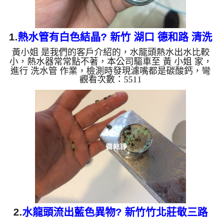
1.
熱水管有白色結晶? 新竹 湖口 德和路 清洗
黃小姐 是我們的客戶介紹的，水龍頭熱水出水比較
水管
小，熱水器常常點不著，本公司驅車至 黃 小姐 家，
進行 洗水管 作業，檢測時發現濾嘴都是碳酸鈣，彎
觀看次數：5511
頭裡都是白色結晶，本公司架起 高周波水管清洗
機，灌入 檸檬酸水 至管路裡面，等了約15分，開
啟 水管清洗機 ，啟動 螺旋波 模式，一開始就洗出白
色髒水，越洗越髒，如下圖片影片，一個多小時後，
出水正常及出水量恢復正常，黃小姐能正常用熱水
了!! 如是自來水，如水管老化，會產生鐵鏽跟泥沙堆
積，洗出來的水就會是咖啡色，地下水含有氧化錳，
管壁上會結成黑色管...
2.
水龍頭流出藍色異物? 新竹竹北莊敬三路