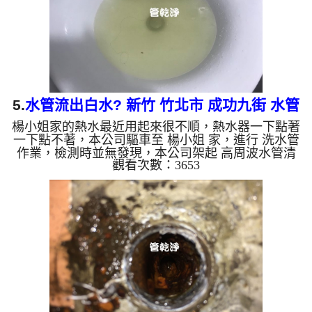
些洗出綠色的水，...
5.
水管流出白水? 新竹 竹北市 成功九街 水管
楊小姐家的熱水最近用起來很不順，熱水器一下點著
清洗
一下點不著，本公司驅車至 楊小姐 家，進行 洗水管
作業，檢測時並無發現，本公司架起 高周波水管清
觀看次數：3653
洗機，灌入 檸檬酸水 至管路裡面，等了約15分，開
啟 水管清洗機 ，啟動 螺旋波 模式，一開始就洗出白
色髒水，還不時噴出白色異物，如下圖片影片，一個
多小時後， 熱水出水量恢復正常，楊小姐能正常用
水了!! 如是自來水，如水管老化，會產生鐵鏽跟泥沙
堆積，洗出來的水就會是咖啡色，地下水含有氧化
錳，管壁上會結成黑色管垢，洗出來的水會跟石油一
樣黑，有些洗出綠...