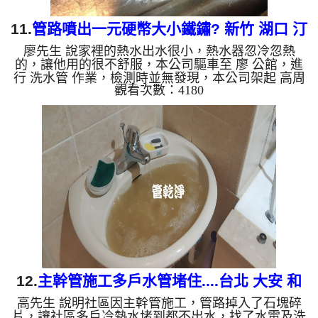
11.
管路噴出一元硬幣大小鐵鏽? 新竹 湖口 汀
廖先生 說家裡的熱水出水很小，熱水器忽冷忽熱
洲街 水管清洗
的，讓他用的很不舒服，本公司驅車至 廖 公館，進
行 洗水管 作業，檢測時並無發現，本公司架起 高周
觀看次數：4180
波水管清洗機，灌入 檸檬酸水 至管路裡面，等了約
15分，開啟 水管清洗機 ，啟動 螺旋波 模式，一開始
洗不出什麼，沒多久就洗出白色髒水，後來水變成微
紅色，最後噴出一塊一元硬幣大小的鐵鏽，如下圖片
影片，一個多小時後， 水量恢復正常，廖先生能正
常洗澡了!! 如是自來水，如水管老化，會產生鐵鏽跟
泥沙堆積，洗出來的水就會是咖啡色，地下水含有氧
化錳，管壁上會結...
12.
主幹管施工多戶水管堵住....台北 大安 和
高先生 說明社區因主幹管施工，管路掉入了石塊碎
平東路三段 洗水管
片，讓社區多戶冷熱水堵到都不出水，找了水電及洗