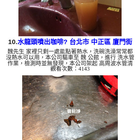
錳，管壁上會結成...
10.
水龍頭噴出咖啡? 台北市 中正區 廈門街
魏先生 家裡只剩一處能點著熱水，洗碗洗澡常常都
清洗水管
沒熱水可以用，本公司驅車至 魏 公館，進行 洗水管
作業，檢測時並無發現，本公司架起 高周波水管清
觀看次數：4143
洗機，灌入 檸檬酸水 至管路裡面，等了約15分，開
啟 水管清洗機 ，啟動 螺旋波 模式，一開始就洗出棕
色鐵鏽髒水，還不時噴出異物，越洗就越多，如下圖
片影片，一個多小時後， 熱水量恢復正常，魏先生
有熱水可以用了!! 如是自來水，如水管老化，會產生
鐵鏽跟泥沙堆積，洗出來的水就會是咖啡色，地下水
含有氧化錳，管壁上會結成黑色管垢，洗出來的水會
跟石油一樣黑，...