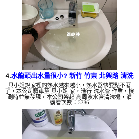
什麼，沒多久就洗出黃色髒水，越洗就越髒，如下圖
片影片，一個多小時後， 出水正常及出水量恢復正
常，梁先生能正常用水了!! 如是自來水，如水管老
化，會產生鐵鏽跟泥沙堆積，洗出來的水就會是咖啡
色，地下水含有氧化錳，管壁上會結成黑色管垢，洗
出來的水會跟石油一樣...
4.
水龍頭出水量很小? 新竹 竹東 北興路 清洗
貝小姐說家裡的熱水越來越小，熱水器快要點不著
水管
了，本公司驅車至 貝小姐 家，進行 洗水管 作業，檢
測時並無發現，本公司架起 高周波水管清洗機，灌
觀看次數：3786
入 檸檬酸水 至管路裡面，等了約15分，開啟 水管清
洗機 ，啟動 螺旋波 模式，一開始就洗出白色髒水，
還不時噴出白色異物，如下圖片影片，兩個多小時
後， 冷熱水出水量都變大，貝小姐能洗個熱水澡了!!
如是自來水，如水管老化，會產生鐵鏽跟泥沙堆積，
洗出來的水就會是咖啡色，地下水含有氧化錳，管壁
上會結成黑色管垢，洗出來的水會跟石油一樣黑，有