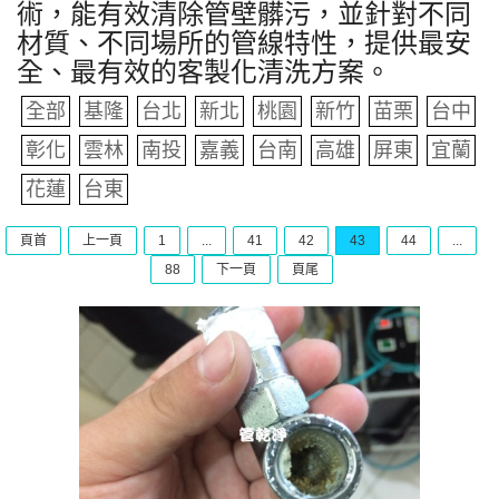
術，能有效清除管壁髒污，並針對不同
材質、不同場所的管線特性，提供最安
全、最有效的客製化清洗方案。
全部
基隆
台北
新北
桃園
新竹
苗栗
台中
彰化
雲林
南投
嘉義
台南
高雄
屏東
宜蘭
花蓮
台東
頁首
上一頁
1
...
41
42
43
44
...
88
下一頁
頁尾