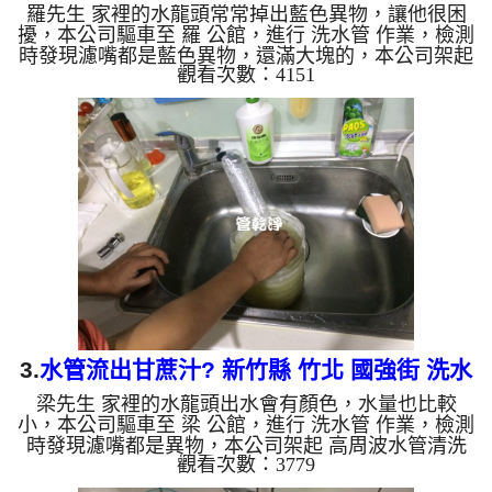
羅先生 家裡的水龍頭常常掉出藍色異物，讓他很困
水管清洗
擾，本公司驅車至 羅 公館，進行 洗水管 作業，檢測
時發現濾嘴都是藍色異物，還滿大塊的，本公司架起
觀看次數：4151
高周波水管清洗機，灌入 檸檬酸水 至管路裡面，等
了約15分，開啟 水管清洗機 ，啟動 螺旋波 模式，一
開始就洗出黃色髒水，越洗就越髒，還狂噴異物，如
下圖片影片，兩個多小時後， 出水正常及出水量恢
復正常，羅先生能安心用水了!! 如是自來水，如水管
老化，會產生鐵鏽跟泥沙堆積，洗出來的水就會是咖
啡色，地下水含有氧化錳，管壁上會結成黑色管垢，
洗出來的水會...
3.
水管流出甘蔗汁? 新竹縣 竹北 國強街 洗水
梁先生 家裡的水龍頭出水會有顏色，水量也比較
管
小，本公司驅車至 梁 公館，進行 洗水管 作業，檢測
時發現濾嘴都是異物，本公司架起 高周波水管清洗
觀看次數：3779
機，灌入 檸檬酸水 至管路裡面，等了約15分，開
啟 水管清洗機 ，啟動 螺旋波 模式，一開始是洗不出