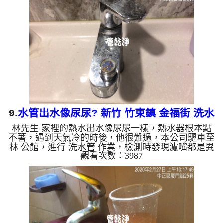
片影片，三個多小時後， 冷水量恢復正常，李先生
有水用了!! 如是自來水，如水管老化，會產生鐵鏽跟
泥沙堆積，洗出來的水就會是咖啡色，地下水含有氧
化錳，管壁上會結成黑色管垢，洗出來的水會跟石油
一樣黑，有些...
9.
水管出水像尿尿? 新竹 竹東鎮 金福街 洗水
林先生 家裡的熱水出水像尿尿一樣，熱水器根本點
管
不著，遇到天氣冷的時後，他很難過，本公司驅車至
林 公館，進行 洗水管 作業，檢測時發現濾嘴都是異
觀看次數：3987
物，本公司架起 高周波水管清洗機，灌入 檸檬酸
水 至管路裡面，等了約15分，開啟 水管清洗機 ，啟
動 螺旋波 模式，一開始就洗出白色髒水，後來水變
成棕色，還噴出數個大鐵鏽，如下圖片影片，一個多
小時後， 熱水出水量恢復正常，林先生能正常洗澡
洗碗了!! 如是自來水，如水管老化，會產生鐵鏽跟泥
沙堆積，洗出來的水就會是咖啡色，地下水含有氧化