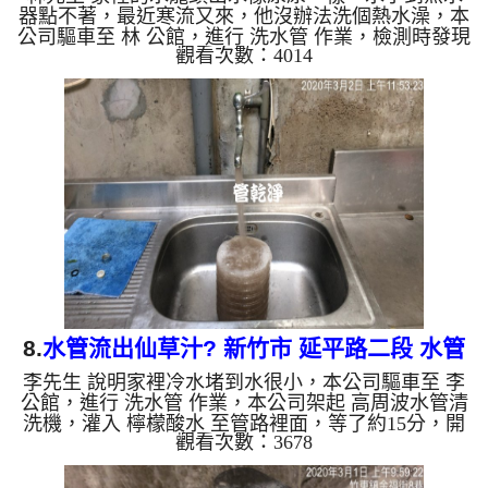
器點不著，最近寒流又來，他沒辦法洗個熱水澡，本
公司驅車至 林 公館，進行 洗水管 作業，檢測時發現
觀看次數：4014
濾嘴都是異物，本公司架起 高周波水管清洗機，灌
入 檸檬酸水 至管路裡面，等了約15分，開啟 水管清
洗機 ，啟動 螺旋波 模式，一開始就洗出黃色髒水，
越洗就越髒，如下圖片影片，一個多小時後， 出水
量恢復正常，林先生能洗個熱水澡了!! 如是自來水，
如水管老化，會產生鐵鏽跟泥沙堆積，洗出來的水就
會是咖啡色，地下水含有氧化錳，管壁上會結成黑色
管垢，洗出來的...
8.
水管流出仙草汁? 新竹市 延平路二段 水管
李先生 說明家裡冷水堵到水很小，本公司驅車至 李
清洗
公館，進行 洗水管 作業，本公司架起 高周波水管清
洗機，灌入 檸檬酸水 至管路裡面，等了約15分，開
觀看次數：3678
啟 水管清洗機 ，啟動 螺旋波 模式，一開始就洗出黑
色髒水，像是仙草汁一樣，水龍頭狂噴出異物，但是
還是堵住不出水，本公司改用特殊清洗工法，如下圖