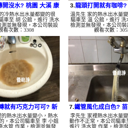
開沒水? 桃園 大溪 康
3.
龍頭打開就有咖啡? 
家的冷熱水出水量都變的很
溫先生 家的熱水出水量
莊路 清洗水管
西濱路 水管
驅車至 胡 公館，進行 洗水
驅車至 溫 公館，進行 洗
檢測並無發現，本公司裝設
檢測並無發現，本公司裝
觀看次數：3308
觀看次數：305
清洗機，灌入 檸檬酸 至水
管清洗機，灌入 檸檬酸 
15分，開啟 水管清洗機 ，
約15分，開啟 水管清洗機
波 模式，剛開始洗不出什
波 模式，剛開始洗不出
流出髒水，兩個多小時後，
成了咖啡色髒水，兩個多
了。 如是自來水，如水管
出水量恢復了。 如是自
生鐵鏽跟泥沙堆積，洗出來
老化，會產生鐵鏽跟泥沙
是咖啡色，地下水含有氧化
的水就會是咖啡色，地下
會結成黑色管垢，洗出來的
錳，管壁上會結成黑色管
油一樣黑，有些洗出綠色的
水會跟石油一樣黑，有些
裡面有銅的物質，生鏽產生
水，是因為裡面有銅的物
藍色的水，是因為水龍頭合
銅綠，如是藍色的水，是
金的養化造成...
金的養化造...
轉就有巧克力可可? 新
7.
鐵管風化成白色? 苗
裡的熱水出水量變小，熱水
李先生 家裡熱水出水量
和 景平路 水管清洗
庄老街 洗水
的，本公司驅車至 李 小姐
動作不正常，本公司驅車至
洗水管 作業，檢測並無發
進行 洗水管 作業，檢測