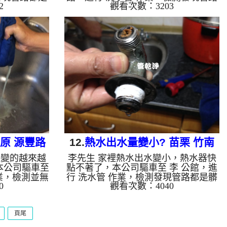
2
觀看次數：3203
色狀，本公司
都是鐵鏽，本公司裝設 高周波水管清
灌入 檸檬酸
洗機，灌入 檸檬酸 至水管，等了約15
啟 水管清洗
分，開啟 水管清洗機 ，啟動 螺旋
一開始洗不出
波 模式，一開始洗不出什麼東西，後
綠色的髒水，
台出現跟甘蔗汁一樣的髒水，兩個多小
，熱水出水量
時後，熱水出水量恢復了。 如是自來
如水管老化，
水，如水管老化，會產生鐵鏽跟泥沙堆
洗出來的水就
積，洗出來的水就會是咖啡色，地下水
氧化錳，管壁
含有氧化錳，管壁上會結成黑色管垢，
來的水會跟石
洗出來的水會跟石油一樣黑，有些洗出
的水，是因為
綠色的水，是因為裡面有銅的物質，生
鏽產生銅綠...
豐原 源豐路
12.
熱水出水量變小? 苗栗 竹南
量變的越來越
李先生 家裡熱水出水變小，熱水器快
開元路 水管清洗
本公司驅車至
點不著了，本公司驅車至 李 公館，進
業，檢測並無
行 洗水管 作業，檢測發現管路都是髒
0
觀看次數：4040
波水管清洗
東西，本公司裝設 高周波水管清洗
，等了約15
機，灌入 檸檬酸 至水管，等了約15
啟動 螺旋
分，開啟 水管清洗機 ，啟動 螺旋
頁尾
墨綠色髒水，
波 模式，一開始就洗出髒水，源源不
髒，兩個多小
絕，兩個多小時後，熱水出水量恢復熱