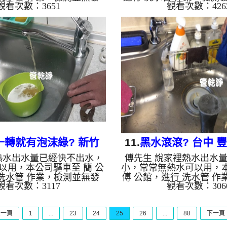
觀看次數：3651
觀看次數：426
裝設 高周波水管清洗機，
碳酸鈣，鐵管整支成了白
酸 至水管，等了約15分，開
裝設 高周波水管清洗機，
洗機 ，啟動 螺旋波 模式，
至水管，等了約15分，開
出什麼，突然流出黃色的髒
機 ，啟動 螺旋波 模式，
深土色，看起來跟巧克力可
什麼東西，後來出現跟黃
留下一坨黃泥，兩個多小時
源源不絕，兩個多小時後
出水量恢復了。 如是自來
恢復了。 如是自來水，
老化，會產生鐵鏽跟泥沙堆
會產生鐵鏽跟泥沙堆積，
的水就會是咖啡色，地下水
會是咖啡色，地下水含有
，管壁上會結成黑色管垢，
上會結成黑色管垢，洗出
會跟石油一樣黑，有些洗出
油一樣黑，有些洗出綠色
綠色的水...
裡面...
一轉就有泡沫綠? 新竹
11.
黑水滾滾? 台中 
熱水出水量已經快不出水，
傅先生 說家裡熱水出水
區 竹光路 洗水管
清洗水管
以用，本公司驅車至 簡 公
小，常常無熱水可以用，
洗水管 作業，檢測並無發
傅 公館，進行 洗水管 作
觀看次數：3117
觀看次數：306
裝設 高周波水管清洗機，
發現，本公司裝設 高周
酸 至水管，等了約15分，開
機，灌入 檸檬酸 至水管
洗機 ，啟動 螺旋波 模式，
分，開啟 水管清洗機 ，
上一頁
1
...
23
24
25
26
...
88
下一頁
出泥水，越來越濃，看起來
波 模式，一開始就洗出
一樣，兩個多小時後，熱水
突然變成黑水，越洗就越