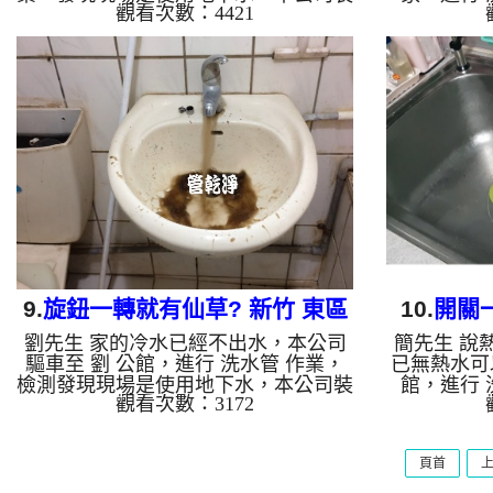
觀看次數：4421
設 高周波水管清洗機，灌入 檸檬酸 至
現，本公司
水管，等了約15分，開啟 水管清洗機
灌入 檸檬
，啟動 螺旋波 模式，一開始就洗出黑
啟 水管清
色異物，看起來像是奶茶裡的珍珠一
剛開始洗不
樣，突然水變成黑色，四個多小時後，
水，又變成
出水量恢復了。 如是自來水，如水管
可一樣，還
老化，會產生鐵鏽跟泥沙堆積，洗出來
後，熱水
的水就會是咖啡色，地下水含有氧化
水，如水管
錳，管壁上會結成黑色管垢，洗出來的
積，洗出來
水會跟石油一樣黑，有些洗出綠色的
含有氧化錳
水，是因為裡面有銅的物質，生鏽產生
洗出來的水
銅綠，如是藍...
9.
旋鈕一轉就有仙草? 新竹 東區
10.
開關
劉先生 家的冷水已經不出水，本公司
簡先生 說
建新路 清洗水管
北
驅車至 劉 公館，進行 洗水管 作業，
已無熱水可
檢測發現現場是使用地下水，本公司裝
館，進行 
觀看次數：3172
設 高周波水管清洗機，灌入 檸檬酸 至
現，本公司
水管，等了約15分，開啟 水管清洗機
灌入 檸檬
，啟動 螺旋波 模式，一開始就洗出黑
啟 水管清
頁首
色泥水，看起來像是仙草一樣，四個多
一開始就洗
小時後，出水量恢復了。 如是自來
跟泡沫綠茶