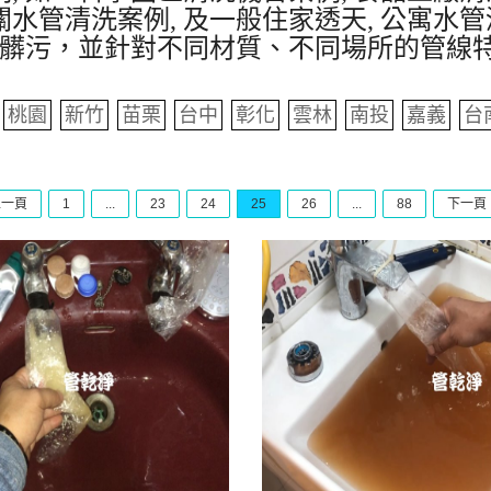
水管清洗案例, 及一般住家透天, 公寓水管
髒污，並針對不同材質、不同場所的管線
桃園
新竹
苗栗
台中
彰化
雲林
南投
嘉義
台
上一頁
1
...
23
24
25
26
...
88
下一頁