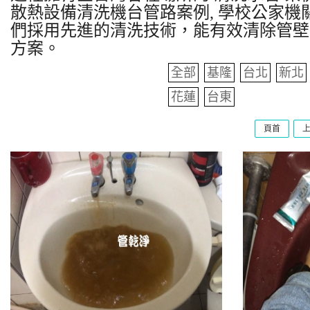
散熱設備清洗機台管路案例, 學校公家機關
們採用先進的清洗技術，能有效清除管壁
方案。
全部
基隆
台北
新北
花蓮
台東
頁首