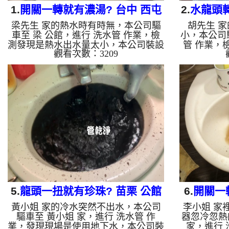
1.
開關一轉就有濃湯? 台中 西屯
2.
水龍頭轉
梁先生 家的熱水時有時無，本公司驅
胡先生 
台灣大道 洗水管
車至 梁 公館，進行 洗水管 作業，檢
小，本公司
測發現是熱水出水量太小，本公司裝設
管 作業，
觀看次數：3209
高周波水管清洗機，灌入 檸檬酸 至水
高周波水管
管，等了約15分，開啟 水管清洗機 ，
管，等了約
啟動 螺旋波 模式，剛開始洗不出什
啟動 螺旋
麼，沒多久就流出濃郁的濃湯，兩個多
麼，一下就
小時後，出水量恢復了。 如是自來
出水量恢復
水，如水管老化，會產生鐵鏽跟泥沙堆
老化，會產
積，洗出來的水就會是咖啡色，地下水
的水就會
含有氧化錳，管壁上會結成黑色管垢，
錳，管壁上
洗出來的水會跟石油一樣黑，有些洗出
水會跟石
綠色的水，是因為裡面有銅的物質，生
水，是因為
鏽產生銅綠，如是藍色的水，是因為水
銅綠，如是
龍頭合金...
5.
龍頭一扭就有珍珠? 苗栗 公館
6.
開關一
黃小姐 家的冷水突然不出水，本公司
李小姐 家
玉谷 清洗水管
北 中
驅車至 黃小姐 家，進行 洗水管 作
器忽冷忽熱
業，發現現場是使用地下水，本公司裝
家，進行 