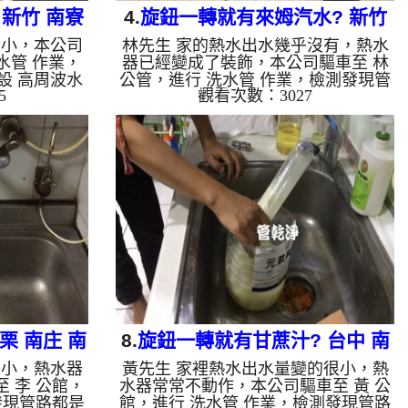
新竹 南寮
4.
旋鈕一轉就有來姆汽水? 新竹
變小，本公司
林先生 家的熱水出水幾乎沒有，熱水
清洗
東區 水利路 洗水管
水管 作業，
器已經變成了裝飾，本公司驅車至 林
設 高周波水
公管，進行 洗水管 作業，檢測發現管
5
觀看次數：3027
至水管，等了
路都是結晶，本公司裝設 高周波水管
 ，啟動 螺旋
清洗機，灌入 檸檬酸 至水管，等了約
什麼，一下變
15分，開啟 水管清洗機 ，啟動 螺旋
小時後，熱水
波 模式，剛開始就洗出綠色髒水，看
來水，如水管
起來像是萊姆汽水，一下變成了黃色髒
堆積，洗出來
水，兩個多小時後，熱水出水量恢復
水含有氧化
了。 如是自來水，如水管老化，會產
垢，洗出來的
生鐵鏽跟泥沙堆積，洗出來的水就會是
洗出綠色的
咖啡色，地下水含有氧化錳，管壁上會
質，生鏽產生
結成黑色管垢，洗出來的水會跟石油一
因為水龍頭合
樣黑，有些洗出綠色的水，是因為裡面
有銅的物質...
栗 南庄 南
8.
旋鈕一轉就有甘蔗汁? 台中 南
變小，熱水器
黃先生 家裡熱水出水量變的很小，熱
管
屯 南光路 清洗水管
 李 公館，
水器常常不動作，本公司驅車至 黃 公
發現管路都是
館，進行 洗水管 作業，檢測發現管路