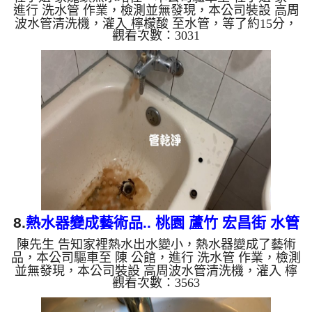
進行 洗水管 作業，檢測並無發現，本公司裝設 高周
波水管清洗機，灌入 檸檬酸 至水管，等了約15分，
觀看次數：3031
開啟 水管清洗機 ，啟動 螺旋波 模式，一洗水管就流
出髒水，一會兒就出現一杯香濃咖啡，二個多小時
後，熱水出水量恢復正常了。 如是自來水，如水管
老化，會產生鐵鏽跟泥沙堆積，洗出來的水就會是咖
啡色，地下水含有氧化錳，管壁上會結成黑色管垢，
洗出來的水會跟石油一樣黑，有些洗出綠色的水，是
因為裡面有銅的物質，生鏽產生銅綠，如是藍色的
水，是因為水龍頭合金...
8.
熱水器變成藝術品.. 桃園 蘆竹 宏昌街 水管
陳先生 告知家裡熱水出水變小，熱水器變成了藝術
清洗
品，本公司驅車至 陳 公館，進行 洗水管 作業，檢測
並無發現，本公司裝設 高周波水管清洗機，灌入 檸
觀看次數：3563
檬酸 至水管，等了約15分，開啟 水管清洗機 ，啟動
螺旋波 模式，一洗水管就流出異物，突然出現咖
啡，二個多小時後，熱水出水量恢復正常了。 如是