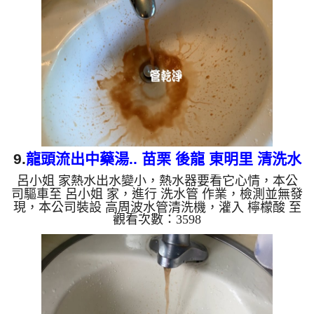
自來水，如水管老化，會產生鐵鏽跟泥沙堆積，洗出
來的水就會是咖啡色，地下水含有氧化錳，管壁上會
結成黑色管垢，洗出來的水會跟石油一樣黑，有些洗
出綠色的水，是因為裡面有銅的物質，生鏽產生銅
綠，如是藍色的水，是因...
9.
龍頭流出中藥湯.. 苗栗 後龍 東明里 清洗水
呂小姐 家熱水出水變小，熱水器要看它心情，本公
管
司驅車至 呂小姐 家，進行 洗水管 作業，檢測並無發
現，本公司裝設 高周波水管清洗機，灌入 檸檬酸 至
觀看次數：3598
水管，等了約15分，開啟 水管清洗機 ，啟動 螺旋
波 模式，一洗水管就流出髒水，就像是中藥湯，二
個多小時後，熱水出水量恢復熱水器也正常了。 如
是自來水，如水管老化，會產生鐵鏽跟泥沙堆積，洗
出來的水就會是咖啡色，地下水含有氧化錳，管壁上
會結成黑色管垢，洗出來的水會跟石油一樣黑，有些
洗出綠色的水，是因為裡面有銅的物質，生鏽產生銅