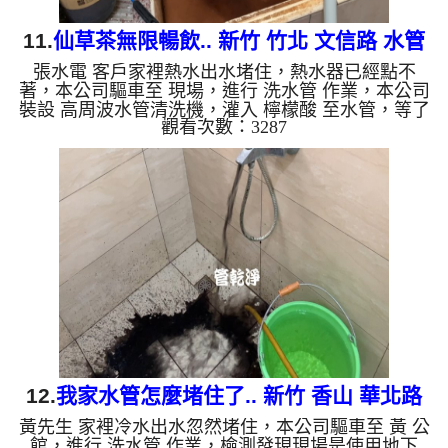
11.
仙草茶無限暢飲.. 新竹 竹北 文信路 水管
張水電 客戶家裡熱水出水堵住，熱水器已經點不
清洗
著，本公司驅車至 現場，進行 洗水管 作業，本公司
裝設 高周波水管清洗機，灌入 檸檬酸 至水管，等了
觀看次數：3287
約15分，開啟 水管清洗機 ，啟動 螺旋波 模式，不洗
水管不知道，一洗嚇一跳，根本是仙草茶，二個多小
時後，熱水出水量恢復正常了。 如是自來水，如水
管老化，會產生鐵鏽跟泥沙堆積，洗出來的水就會是
咖啡色，地下水含有氧化錳，管壁上會結成黑色管
垢，洗出來的水會跟石油一樣黑，有些洗出綠色的
水，是因為裡面有銅的物質，生鏽產生銅綠，如是藍
色的水，是因為水龍頭合金...
12.
我家水管怎麼堵住了.. 新竹 香山 華北路
黃先生 家裡冷水出水忽然堵住，本公司驅車至 黃 公
清洗水管
館，進行 洗水管 作業，檢測發現現場是使用地下