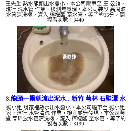
王先生 熱水龍頭出水變小，本公司驅車至 王 公館，
洗水管
進行 洗水管 作業，檢測無發現，本公司裝設 高周波
水管清洗機，灌入 檸檬酸 至水管，等了約15分，開
觀看次數：3440
啟 水管清洗機 ，啟動 螺旋波 模式，一洗冷水管就流
出綠色甘蔗汁，沒多久變成灰色髒水，熱水流出鮮豔
黃水，二個多小時後，熱水出水量恢復正常了。 如
是自來水，如水管老化，會產生鐵鏽跟泥沙堆積，洗
出來的水就會是咖啡色，地下水含有氧化錳，管壁上
會結成黑色管垢，洗出來的水會跟石油一樣黑，有些
洗出綠色的水，是因為裡面有銅的物質，生鏽產生銅
綠，如是藍色的水...
3.
龍頭一撥就流出泥水.. 新竹 芎林 石壁潭 水
龔小姐 說家裡熱水出水變小，本公司驅車至 龔小姐
管清洗
家，進行 水管清洗 作業，檢測並無發現，本公司裝
設 高周波水管清洗機，灌入 檸檬酸 至水管，等了約
觀看次數：3199
15分，開啟 水管清洗機 ，啟動 螺旋波 模式，一洗水
管就流出泥水，源源不絕，二個多小時後，熱水出水