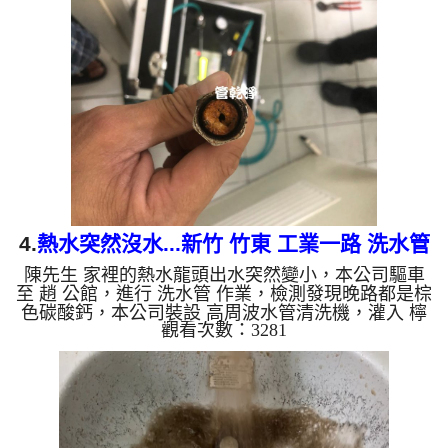
量恢復正常了。 如是自來水，如水管老化，會產生
鐵鏽跟泥沙堆積，洗出來的水就會是咖啡色，地下水
含有氧化錳，管壁上會結成黑色管垢，洗出來的水會
跟石油一樣黑，有些洗出綠色的水，是因為裡面有銅
的物質，生鏽產生銅綠，如是藍色的水，是因為水龍
頭合金的養化造成...
4.
熱水突然沒水...新竹 竹東 工業一路 洗水管
陳先生 家裡的熱水龍頭出水突然變小，本公司驅車
至 趙 公館，進行 洗水管 作業，檢測發現晚路都是棕
色碳酸鈣，本公司裝設 高周波水管清洗機，灌入 檸
觀看次數：3281
檬酸 至水管，等了約15分，開啟 水管清洗機 ，啟動
螺旋波 模式，一洗水管就流出髒水，突然流出鮮豔
黃水，二個多小時後，熱水出水量恢復正常了。 如
是自來水，如水管老化，會產生鐵鏽跟泥沙堆積，洗
出來的水就會是咖啡色，地下水含有氧化錳，管壁上
會結成黑色管垢，洗出來的水會跟石油一樣黑，有些
洗出綠色的水，是因為裡面有銅的物質，生鏽產生銅