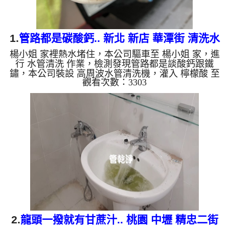
1.
管路都是碳酸鈣.. 新北 新店 華潭街 清洗水
楊小姐 家裡熱水堵住，本公司驅車至 楊小姐 家，進
管
行 水管清洗 作業，檢測發現管路都是談酸鈣跟鐵
鏽，本公司裝設 高周波水管清洗機，灌入 檸檬酸 至
觀看次數：3303
水管，等了約15分，開啟 水管清洗機 ，啟動 螺旋
波 模式，一洗水管就流出髒水，二個多小時後，熱
水出水量恢復正常了。 如是自來水，如水管老化，
會產生鐵鏽跟泥沙堆積，洗出來的水就會是咖啡色，
地下水含有氧化錳，管壁上會結成黑色管垢，洗出來
的水會跟石油一樣黑，有些洗出綠色的水，是因為裡
面有銅的物質，生鏽產生銅綠，如是藍色的水，是因
為水龍頭合金的養化造成...
2.
龍頭一撥就有甘蔗汁.. 桃園 中壢 精忠二街