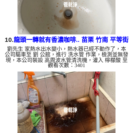
綠，如是藍色的水，是...
10.
龍頭一轉就有香濃咖啡.. 苗栗 竹南 平等街
劉先生 家熱水出水變小，熱水器已經不動作了，本
洗水管
公司驅車至 劉 公館，進行 洗水管 作業，檢測並無發
現，本公司裝設 高周波水管清洗機，灌入 檸檬酸 至
觀看次數：3401
水管，等了約15分，開啟 水管清洗機 ，啟動 螺旋
波 模式，一洗水管就流出髒水，突然出現咖啡，二
個多小時後，熱水出水量恢復熱水器也正常了。 如
是自來水，如水管老化，會產生鐵鏽跟泥沙堆積，洗
出來的水就會是咖啡色，地下水含有氧化錳，管壁上
會結成黑色管垢，洗出來的水會跟石油一樣黑，有些
洗出綠色的水，是因為裡面有銅的物質，生鏽產生銅
綠，如是藍色的水，是...