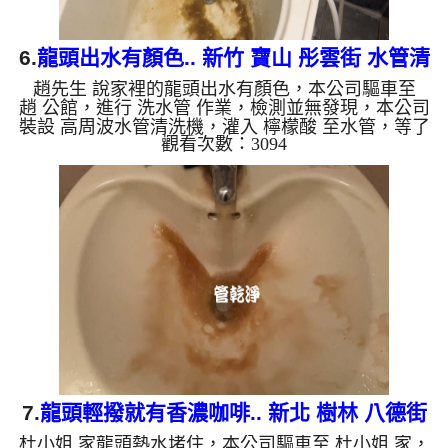
6.
龍頭出水有顏色.. 新竹 寶山 彤雲街 水管清
趙先生 說家裡的龍頭出水有顏色，本公司驅車至
洗
趙 公館，進行 洗水管 作業，檢測並無發現，本公司
裝設 高周波水管清洗機，灌入 檸檬酸 至水管，等了
觀看次數：3094
約15分，開啟 水管清洗機 ，啟動 螺旋波 模式，一洗
水管就流出鐵鏽水，越洗就越深，二個多小時後，出
水變乾淨出水量也變大了。 如是自來水，如水管老
化，會產生鐵鏽跟泥沙堆積，洗出來的水就會是咖啡
色，地下水含有氧化錳，管壁上會結成黑色管垢，洗
出來的水會跟石油一樣黑，有些洗出綠色的水，是因
為裡面有銅的物質，生鏽產生銅綠，如是藍色的水，
是因為水龍頭合金的...
7.
龍頭輕撥就有香濃咖啡.. 新北 樹林 八德街
杜小姐 家龍頭熱水堵住，本公司驅車至 杜小姐 家，
洗水管