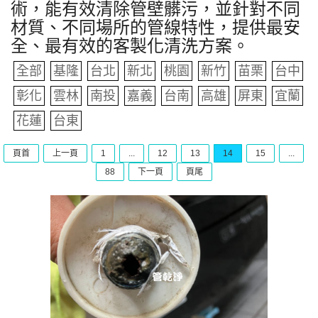
術，能有效清除管壁髒污，並針對不同
材質、不同場所的管線特性，提供最安
全、最有效的客製化清洗方案。
全部
基隆
台北
新北
桃園
新竹
苗栗
台中
彰化
雲林
南投
嘉義
台南
高雄
屏東
宜蘭
花蓮
台東
頁首
上一頁
1
...
12
13
14
15
...
88
下一頁
頁尾