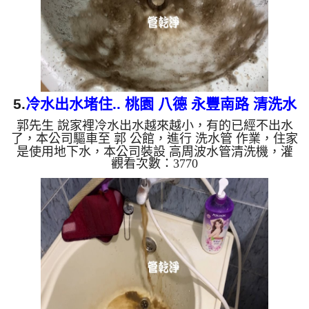
綠，如是藍色的水，...
5.
冷水出水堵住.. 桃園 八德 永豐南路 清洗水
郭先生 說家裡冷水出水越來越小，有的已經不出水
管
了，本公司驅車至 郭 公館，進行 洗水管 作業，住家
是使用地下水，本公司裝設 高周波水管清洗機，灌
觀看次數：3770
入 檸檬酸 至水管，等了約15分，開啟 水管清洗機 ，
啟動 螺旋波 模式，一洗水管就噴出黑水，看起來是
跟青草茶一樣，四個多小時後，冷水出水量恢復正常
了。 如是自來水，如水管老化，會產生鐵鏽跟泥沙
堆積，洗出來的水就會是咖啡色，地下水含有氧化
錳，管壁上會結成黑色管垢，洗出來的水會跟石油一
樣黑，有些洗出綠色的水，是因為裡面有銅的物質，
生鏽產生銅綠，如是藍...