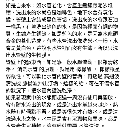
如是自來水，如水管老化，會產生鐵鏽跟泥沙堆
積，洗出來的水就會是咖啡色，地下水含有氧化
錳，管壁上會結成黑色管垢，洗出來的水會跟石油
一樣黑，有些洗出綠色的水，是因為裡面有銅的物
質，生鏽產生銅綠，如是藍色的水，是因為水龍頭
合金的養化造成，有些水管洗出像洗米水一樣，水
會是黃白色，這說明水管裡面沒有生鏽，所以只洗
出水管壁的生物膜。
管壁上的髒東西，如是靠一般水壓流動，很難清乾
淨。 清洗水管 的原理，就是用 檸檬酸 ， 檸檬酸呈
弱酸性，可以軟化水管內壁的管垢，再透過 高週波
清洗機 脈衝波沖出汙垢。這樣的話，可在不傷水管
的狀況下，把水管內壁洗乾淨。
如果發現家中的水龍頭超過一周沒有使用再開啟，
會有髒水流出的現象，或是流出水量越來越少，熱
水器有時候點不著，或是等很久才有熱水，或是清
洗過水塔之後，水中還是會有沉澱物和異味，都是
水管產生沉積物，這時候就需要 水管清洗 。