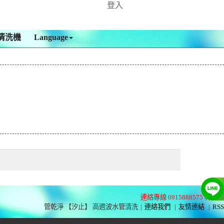
登入
清洗機
Language
連絡專線 0915888575
林先生
管乾淨 【汐止】 高週波水管清洗
|
連絡我們
|
友情連結
|
RSS