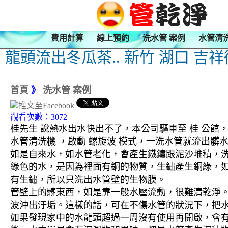
費用計算
線上預約
洗水管 案例
水管清
龍頭流出冬瓜茶.. 新竹 湖口 吉
首頁
》
洗水管 案例
觀看次數：3072
桂先生 說熱水出水快出不了，本公司驅車至 桂 公館，
水管清洗機 ，啟動 螺旋波 模式，一洗水管就流出
如是自來水，如水管老化，會產生鐵鏽跟泥沙堆積，
綠色的水，是因為裡面有銅的物質，生鏽產生銅綠，
有生鏽，所以只洗出水管壁的生物膜。
管壁上的髒東西，如是靠一般水壓流動，很難清乾淨。 
波沖出汙垢。這樣的話，可在不傷水管的狀況下，把
如果發現家中的水龍頭超過一周沒有使用再開啟，會