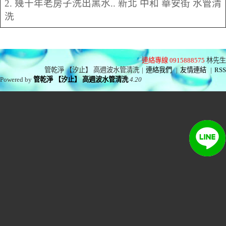
2. 幾十年老房子洗出黑水.. 新北 中和 華安街 水管清
洗
連絡專線 0915888575
林先生
管乾淨 【汐止】 高週波水管清洗
|
連絡我們
|
友情連結
|
RSS
Powered by
管乾淨 【汐止】 高週波水管清洗
4.20