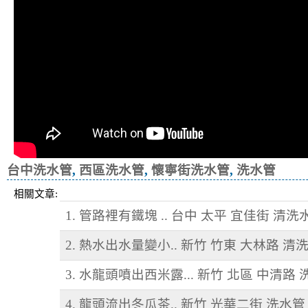
台中洗水管
,
西區洗水管
,
懷寧街洗水管
,
洗水管
相關文章:
1. 管路裡有鐵塊 .. 台中 太平 宜佳街 清洗
2. 熱水出水量變小.. 新竹 竹東 大林路 清
3. 水龍頭噴出西米露... 新竹 北區 中清路
4. 龍頭流出冬瓜茶.. 新竹 光華二街 洗水管