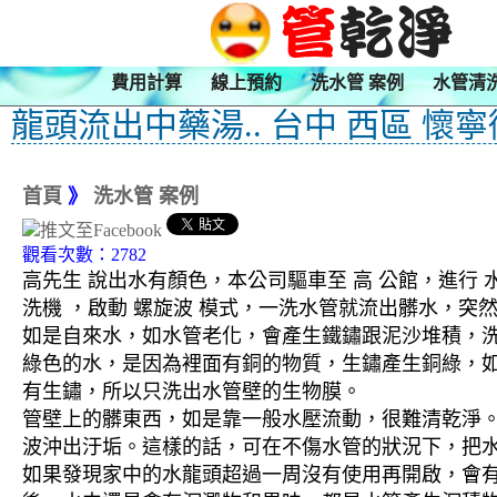
費用計算
線上預約
洗水管 案例
水管清
龍頭流出中藥湯.. 台中 西區 懷寧
首頁
》
洗水管 案例
觀看次數：2782
高先生 說出水有顏色，本公司驅車至 高 公館，進行 
洗機 ，啟動 螺旋波 模式，一洗水管就流出髒水，
如是自來水，如水管老化，會產生鐵鏽跟泥沙堆積，
綠色的水，是因為裡面有銅的物質，生鏽產生銅綠，
有生鏽，所以只洗出水管壁的生物膜。
管壁上的髒東西，如是靠一般水壓流動，很難清乾淨。 
波沖出汙垢。這樣的話，可在不傷水管的狀況下，把
如果發現家中的水龍頭超過一周沒有使用再開啟，會