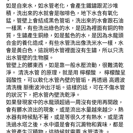
如是自來水，如水管老化，會產生鐵鏽跟泥沙堆
積，洗出來的水就會是咖啡色，地下水含有氧化
錳，管壁上會結成黑色管垢，洗出來的水會跟石油
一樣黑，有些洗出綠色的水，是因為裡面有銅的物
質，生鏽產生銅綠，如是藍色的水，是因為水龍頭
合金的養化造成，有些水管洗出像洗米水一樣，水
會是黃白色，這說明水管裡面沒有生鏽，所以只洗
出水管壁的生物膜。
管壁上的髒東西，如是靠一般水壓流動，很難清乾
淨。 清洗水管 的原理，就是用 檸檬酸 ， 檸檬酸呈
弱酸性，可以軟化水管內壁的管垢，再透過 高週波
清洗機 脈衝波沖出汙垢。這樣的話，可在不傷水管
的狀況下，把水管內壁洗乾淨。
如果發現家中的水龍頭超過一周沒有使用再開啟，
會有髒水流出的現象，或是流出水量越來越少，熱
水器有時候點不著，或是等很久才有熱水，或是清
洗過水塔之後，水中還是會有沉澱物和異味，都是
水管產生沉積物，這時候就需要 水管清洗 。