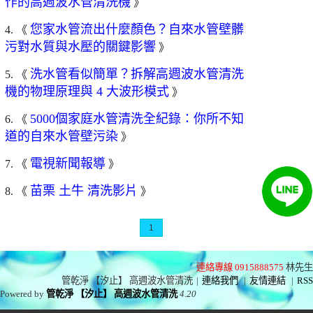
作的高週波水管清洗機
》
您家水管流出什麼顏色？自來水管壁髒
4. 《
污對水質與水壓的關鍵影響
》
洗水管看似簡單？拆解高週波水管清洗
5. 《
機的物理原理與 4 大波形模式
》
5000個家庭水管清洗全紀錄：你所不知
6. 《
道的自來水管壁污染
》
電視新聞報導
7. 《
》
苗栗 土牛 清洗影片
8. 《
》
1
連絡專線 0915888575
林先生
管乾淨 【汐止】 高週波水管清洗
|
連絡我們
|
友情連結
|
RSS
Powered by
管乾淨 【汐止】 高週波水管清洗
4.20