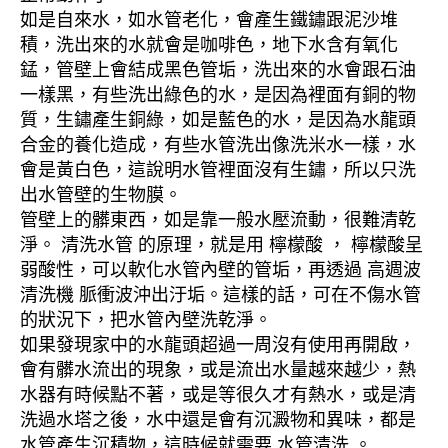
如是自來水，如水管老化，會產生鐵鏽跟泥沙堆
積，洗出來的水就會是咖啡色，地下水含有氧化
錳，管壁上會結成黑色管垢，洗出來的水會跟石油
一樣黑，有些洗出綠色的水，是因為裡面有銅的物
質，生鏽產生銅綠，如是藍色的水，是因為水龍頭
合金的養化造成，有些水管洗出像洗米水一樣，水
會是黃白色，這說明水管裡面沒有生鏽，所以只洗
出水管壁的生物膜。
管壁上的髒東西，如是靠一般水壓流動，很難清乾
淨。 清洗水管 的原理，就是用 檸檬酸 ， 檸檬酸呈
弱酸性，可以軟化水管內壁的管垢，再透過 高週波
清洗機 脈衝波沖出汙垢。這樣的話，可在不傷水管
的狀況下，把水管內壁洗乾淨。
如果發現家中的水龍頭超過一周沒有使用再開啟，
會有髒水流出的現象，或是流出水量越來越少，熱
水器有時候點不著，或是等很久才有熱水，或是清
洗過水塔之後，水中還是會有沉澱物和異味，都是
水管產生沉積物，這時候就需要 水管清洗 。